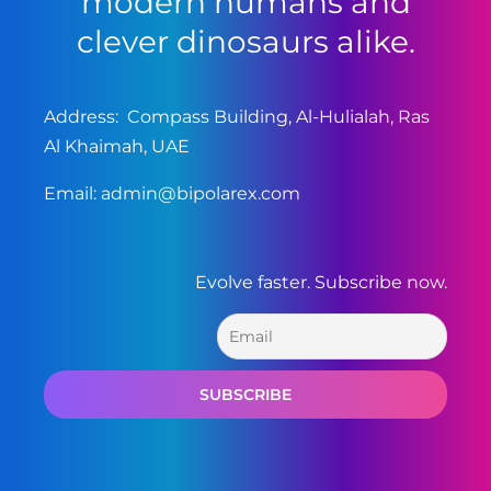
modern humans and
clever dinosaurs alike.
Address: Compass Building, Al-Hulialah, Ras
Al Khaimah, UAE
Email:
admin@bipolarex.com
Evolve faster. Subscribe now.