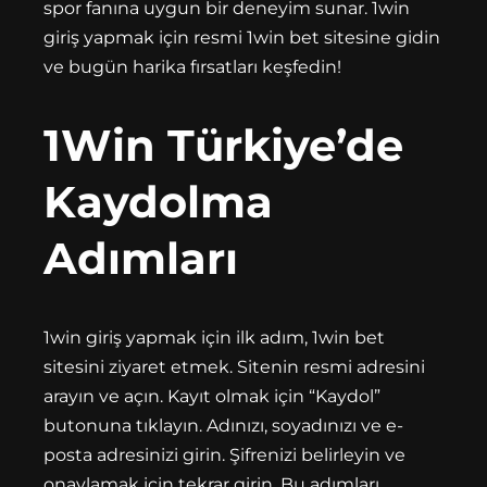
spor fanına uygun bir deneyim sunar. 1win
giriş yapmak için resmi 1win bet sitesine gidin
ve bugün harika fırsatları keşfedin!
1Win Türkiye’de
Kaydolma
Adımları
1win giriş yapmak için ilk adım, 1win bet
sitesini ziyaret etmek. Sitenin resmi adresini
arayın ve açın. Kayıt olmak için “Kaydol”
butonuna tıklayın. Adınızı, soyadınızı ve e-
posta adresinizi girin. Şifrenizi belirleyin ve
onaylamak için tekrar girin. Bu adımları