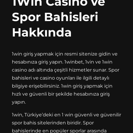
1Win Casino ve
Spor Bahisleri
Hakkında
1win giriş yapmak için resmi sitenize gidin ve
hesabınıza giriş yapın. 1winbet, 1vin ve 1win
casino adı altında çeşitli hizmetler sunar. Spor
bahisleri ve casino oyunları ile ilgili detaylı
bilgiye erişebilirsiniz. 1win giriş yapmak için
hızlı ve güvenli bir şekilde hesabınıza giriş
yapın.
1win, Türkiye’deki en
1 win
güvenli ve güvenilir
spor bahis sitelerinden biridir. Spor
bahislerinde en popüler sporlar arasında