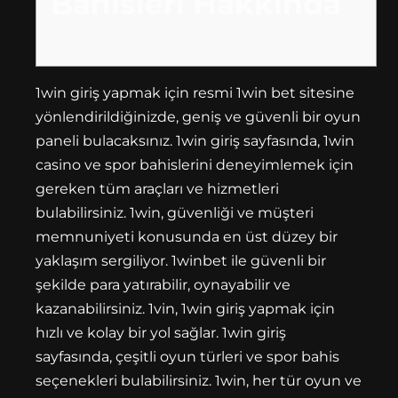
Bahisleri Hakkında
1win giriş yapmak için resmi 1win bet sitesine
yönlendirildiğinizde, geniş ve güvenli bir oyun
paneli bulacaksınız. 1win giriş sayfasında, 1win
casino ve spor bahislerini deneyimlemek için
gereken tüm araçları ve hizmetleri
bulabilirsiniz. 1win, güvenliği ve müşteri
memnuniyeti konusunda en üst düzey bir
yaklaşım sergiliyor. 1winbet ile güvenli bir
şekilde para yatırabilir, oynayabilir ve
kazanabilirsiniz. 1vin, 1win giriş yapmak için
hızlı ve kolay bir yol sağlar. 1win giriş
sayfasında, çeşitli oyun türleri ve spor bahis
seçenekleri bulabilirsiniz. 1win, her tür oyun ve