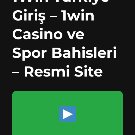
Giriş – 1win
Casino ve
Spor Bahisleri
– Resmi Site