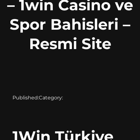
– 1win Casino ve
Spor Bahisleri –
Resmi Site
Published:
Category:
1Win Türkiye