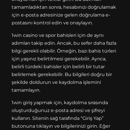
tamamladıktan sonra, hesabınızı doğrulamak
için e-posta adresinize gelen doğrulama e-
postasını kontrol edin ve onaylayın.
1win casino ve spor bahisleri için de aynı
adımları takip edin. Ancak, bu sefer daha fazla
bilgi gerekli olabilir. Örneğin, bazı bahis türleri
için yaşınız belirtilmesi gerekebilir. Ayrıca,
belirli türdeki bahisler için belirli bir tutar
belirlemek gerekebilir. Bu bilgileri doğru bir
şekilde doldurun ve kaydolma işlemini
tamamlayın.
1win giriş yapmak için, kaydolma sırasında
oluşturduğunuz e-posta adresi ve şifreyi
kullanın. Sitenin sağ tarafında “Giriş Yap”
butonuna tıklayın ve bilgilerinizi girin. Eğer