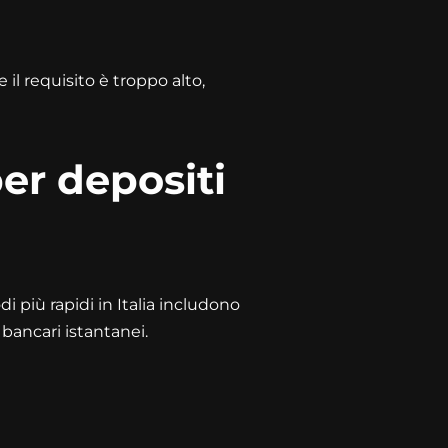
il requisito è troppo alto,
er depositi
di più rapidi in Italia includono
i bancari istantanei.