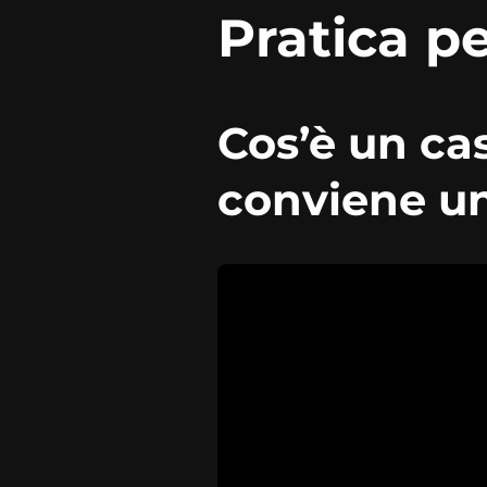
Pratica pe
Cos’è un c
conviene u