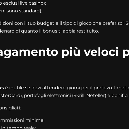
o esclusi live casino);
ni sono standard).
ni con il tuo budget e il tipo di gioco che preferisci. Se 
denaro di quanto il bonus ti abbia restituito.
agamento più veloci p
us
è inutile se devi attendere giorni per il prelievo. I meto
terCard), portafogli elettronici (Skrill, Neteller) e bonific
nsigliati:
 commissioni minime;
o in tempo reale;