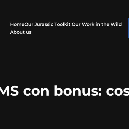
Home
Our Jurassic Toolkit
Our Work in the Wild
About us
S con bonus: cos