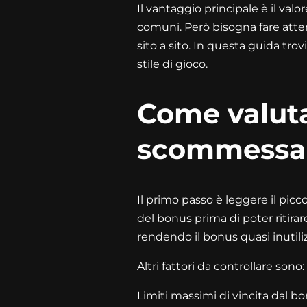
Il vantaggio principale è il val
comuni. Però bisogna fare atten
sito a sito. In questa guida trov
stile di gioco.
Come valutar
scommessa 
Il primo passo è leggere il picc
del bonus prima di poter ritirar
rendendo il bonus quasi inutiliz
Altri fattori da controllare sono:
Limiti massimi di vincita dal bo