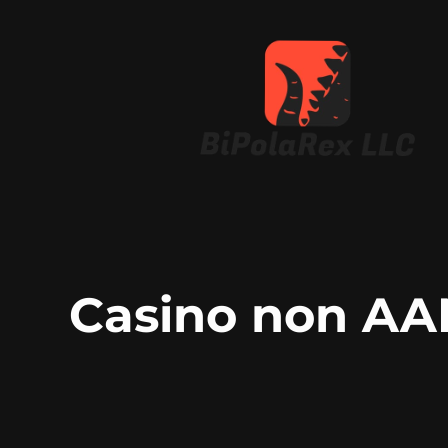
Skip
to
content
Casino non AAM