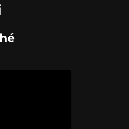
i
ché