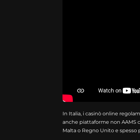
In Italia, i casinò online rego
anche piattaforme non AAMS che 
Malta o Regno Unito e spesso p