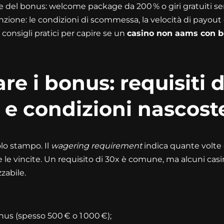
ore del bonus: welcome package da 200 % o giri gratuiti se
zione: le condizioni di scommessa, la velocità di payout 
i consigli pratici per capire se un
casino non aams con 
e i bonus: requisiti d
e condizioni nascost
olo stampo. Il
wagering requirement
indica quante volte
e le vincite. Un requisito di 30x è comune, ma alcuni cas
zabile.
nus (spesso 500 € o 1 000 €);