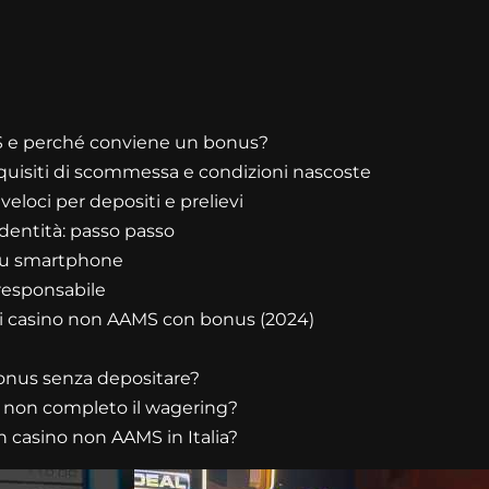
S e perché conviene un bonus?
quisiti di scommessa e condizioni nascoste
loci per depositi e prelievi
identità: passo passo
 su smartphone
 responsabile
ori casino non AAMS con bonus (2024)
bonus senza depositare?
 non completo il wagering?
n casino non AAMS in Italia?