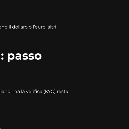
 il dollaro o l’euro, altri
à: passo
iano, ma la verifica (KYC) resta
.