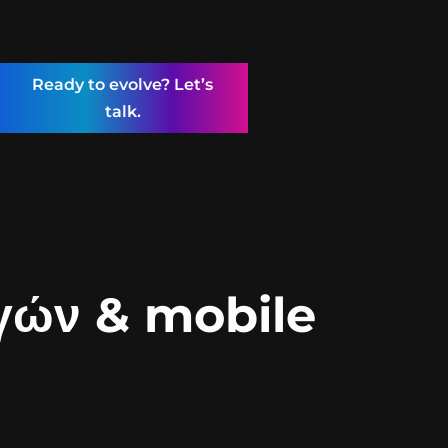
Ready to evolve? Let’s
talk.
γών & mobile