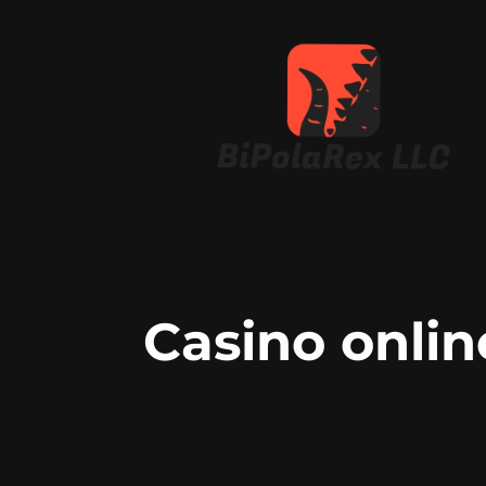
Skip
to
content
Casino onli