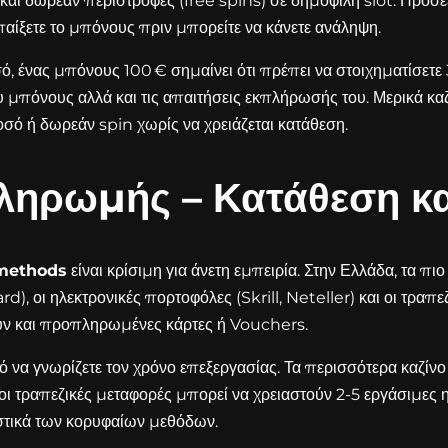
και δωρεάν περιστροφές (free spins) σε δημοφιλή slot. Προσέ
αίξετε το μπόνους πριν μπορείτε να κάνετε ανάληψη.
ό, ένας μπόνους 100 € σημαίνει ότι πρέπει να στοιχηματίσετε
ου μπόνους αλλά και τις απαιτήσεις εκπλήρωσής του. Μερικά κ
ό ή δωρεάν spin χωρίς να χρειάζεται κατάθεση.
πληρωμής – Κατάθεση κ
 methods
είναι κρίσιμη για άνετη εμπειρία. Στην Ελλάδα, τα πιο
rd), οι ηλεκτρονικές πορτοφόλες (Skrill, Neteller) και οι τρα
υν και προπληρωμένες κάρτες ή Vouchers.
ό να γνωρίζετε τον χρόνο επεξεργασίας. Τα περισσότερα καζίν
 οι τραπεζικές μεταφορές μπορεί να χρειαστούν 2‑5 εργάσιμες
στικά των κορυφαίων μεθόδων.