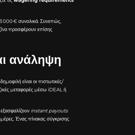
ξτε τις
wagering requirements
 3 000 € συνολικά. Συνεπώς,
αζίνο προσφέρουν επίσης
αι ανάληψη
 δημοφιλή είναι οι πιστωτικές/
πεζικές μεταφορές μέσω iDEAL ή
ο εξασφαλίζουν
instant payouts
 ημέρες. Ένας πίνακας σύγκρισης