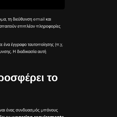
μα, τη διεύθυνση email και
ς απαιτούν επιπλέον πληροφορίες
ε ένα έγγραφο ταυτοποίησης (π.χ.
υνσης. Η διαδικασία αυτή
ροσφέρει το
είναι ένας συνδυασμός μπόνους