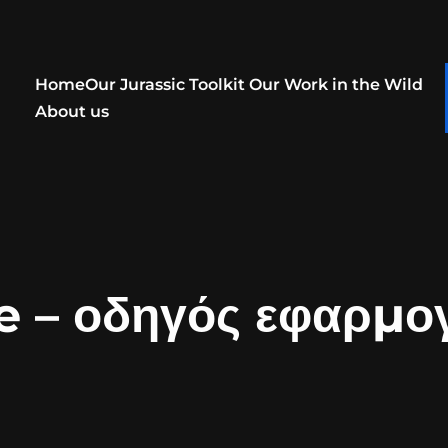
Home
Our Jurassic Toolkit
Our Work in the Wild
About us
ne – οδηγός εφαρμο