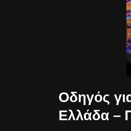
Οδηγός γι
Ελλάδα – 