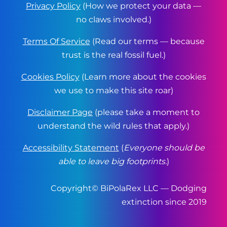
Privacy Policy
(How we protect your data —
no claws involved.)
Terms Of Service
(Read our terms — because
trust is the real fossil fuel.)
Cookies Policy
(Learn more about the cookies
we use to make this site roar)
Disclaimer Page
(please take a moment to
understand the wild rules that apply.)
Accessibility Statement
(
Everyone should be
able to leave big footprints.
)
Copyright© BiPolaRex LLC — Dodging
extinction since 2019