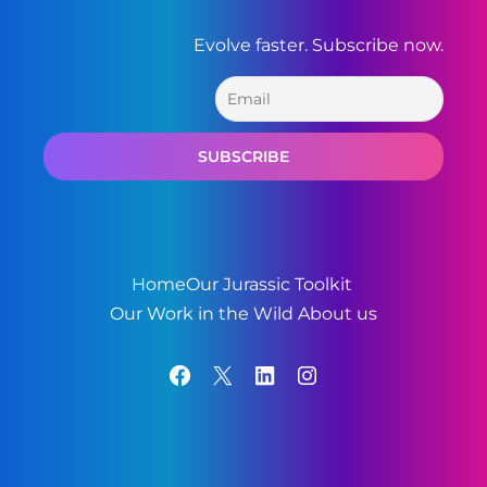
Evolve faster. Subscribe now.
Home
Our Jurassic Toolkit
Our Work in the Wild
About us
Facebook
X
LinkedIn
Instagram