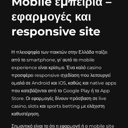
Mobile εμπειρία –
εφαρμογές και
responsive site
Η πλειοψηφία των παικτών στην Ελλάδα παίζει
από το smartphone, γι’ αυτό το mobile
experience είναι κρίσιμο. Ένα καλό casino
προσφέρει responsive σχεδίαση που λειτουργεί
ομαλά σε Android και iOS, καθώς και native apps
που κατεβάζονται από το Google Play ή το App
Store. Οι εφαρμογές δίνουν πρόσβαση σε live
casino, slots και sports betting με ελάχιστη
καθυστέρηση.
Σημαντικό είναι το ότι η εφαρμογή ή ο mobile site