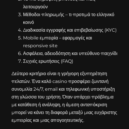
λειτουργούν
Μέθοδοι πληρωμής – τι προτιμά το ελληνικό
κοινό
Διαδικασία εγγραφής και επιβεβαίωσης (KYC)
Mobile εμπειρία – εφαρμογές και
responsive site
Ασφάλεια, αδειοδότηση και υπεύθυνο παιχνίδι
Συχνές ερωτήσεις (FAQ)
Δεύτερο κριτήριο είναι η γρήγορη εξυπηρέτηση
πελατών. Ένα καλό casino προσφέρει ζωντανή
συνομιλία 24/7, email και τηλεφωνική υποστήριξη
στη γλώσσα του χρήστη. Όταν υπάρχει πρόβλημα
με κατάθεση ή ανάληψη, η άμεση ανταπόκριση
μπορεί να κάνει τη διαφορά μεταξύ μιας ευχάριστης
εμπειρίας και μιας απογοητευτικής.