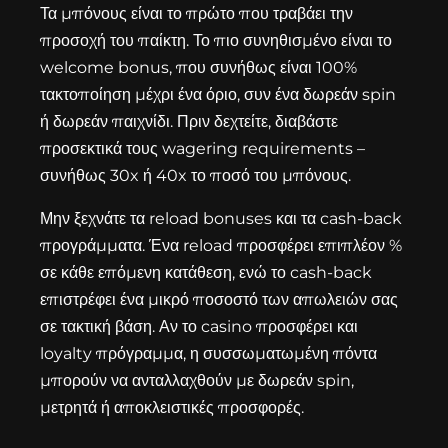
Τα μπόνους είναι το πρώτο που τραβάει την
προσοχή του παίκτη. Το πιο συνηθισμένο είναι το
welcome bonus, που συνήθως είναι 100%
τακτοποίηση μέχρι ένα όριο, συν ένα δωρεάν spin
ή δωρεάν παιχνίδι. Πριν δεχτείτε, διαβάστε
προσεκτικά τους wagering requirements –
συνήθως 30x ή 40x το ποσό του μπόνους.
Μην ξεχνάτε τα reload bonuses και τα cash‑back
προγράμματα. Ένα reload προσφέρει επιπλέον %
σε κάθε επόμενη κατάθεση, ενώ το cash‑back
επιστρέφει ένα μικρό ποσοστό των απωλειών σας
σε τακτική βάση. Αν το casino προσφέρει και
loyalty πρόγραμμα, η συσσωματωμένη πόντα
μπορούν να ανταλλαχθούν με δωρεάν spin,
μετρητά ή αποκλειστικές προσφορές.