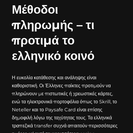
Μέθοδοι
πληρωμής – τι
προτιμά το
ελληνικό κοινό
Η ευκολία κατάθεσης και ανάληψης είναι
καθοριστική. Οι Έλληνες παίκτες προτιμούν να
πληρώνουν με πιστωτικές ή χρεωστικές κάρτες,
ενώ τα ηλεκτρονικά πορτοφόλια όπως το Skrill, το
Neteller και το Paysafe Card είναι επίσης
δημοφιλή λόγω της ταχύτητας τους. Τα ελληνικά
τραπεζικά transfer συχνά απαιτούν περισσότερες