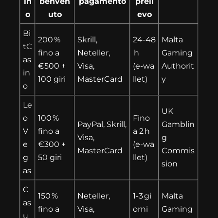
in
benven
pagamento
preli
o
uto
evo
Bi
200 %
Skrill,
24‑48
Malta
tC
fino a
Neteller,
h
Gaming
as
€500 +
Visa,
(e‑wa
Authorit
in
100 giri
MasterCard
llet)
y
o
Le
UK
o
100 %
Fino
PayPal, Skrill,
Gamblin
V
fino a
a 2 h
Visa,
g
e
€300 +
(e‑wa
MasterCard
Commis
g
50 giri
llet)
sion
as
C
150 %
Neteller,
1‑3 gi
Malta
as
fino a
Visa,
orni
Gaming
u