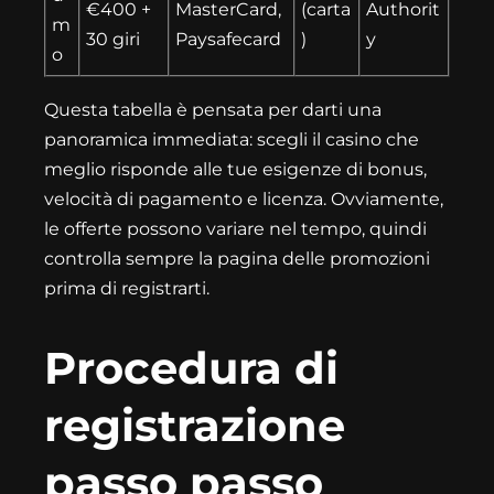
€400 +
MasterCard,
(carta
Authorit
m
30 giri
Paysafecard
)
y
o
Questa tabella è pensata per darti una
panoramica immediata: scegli il casino che
meglio risponde alle tue esigenze di bonus,
velocità di pagamento e licenza. Ovviamente,
le offerte possono variare nel tempo, quindi
controlla sempre la pagina delle promozioni
prima di registrarti.
Procedura di
registrazione
passo passo