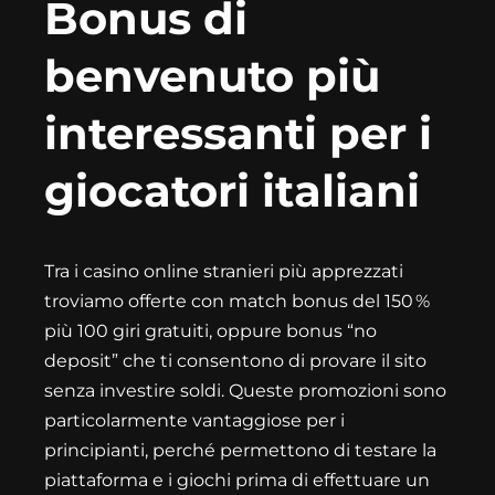
Bonus di
benvenuto più
interessanti per i
giocatori italiani
Tra i casino online stranieri più apprezzati
troviamo offerte con match bonus del 150 %
più 100 giri gratuiti, oppure bonus “no
deposit” che ti consentono di provare il sito
senza investire soldi. Queste promozioni sono
particolarmente vantaggiose per i
principianti, perché permettono di testare la
piattaforma e i giochi prima di effettuare un