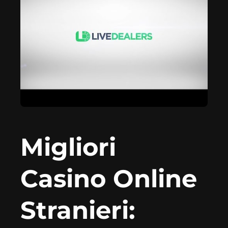
Migliori
Casino Online
Stranieri: