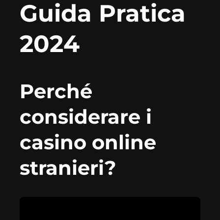
Guida Pratica
2024
Perché
considerare i
casino online
stranieri?