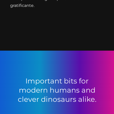
gratificante.
Important bits for
modern humans and
clever dinosaurs alike.