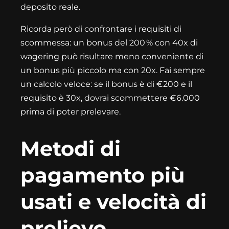
deposito reale.
Ricorda però di confrontare i requisiti di
scommessa: un bonus del 200 % con 40x di
wagering può risultare meno conveniente di
un bonus più piccolo ma con 20x. Fai sempre
un calcolo veloce: se il bonus è di €200 e il
requisito è 30x, dovrai scommettere €6.000
prima di poter prelevare.
Metodi di
pagamento più
usati e velocità di
prelievo