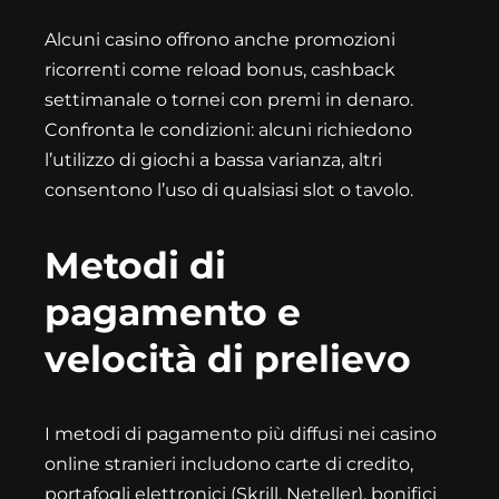
Alcuni casino offrono anche promozioni
ricorrenti come reload bonus, cashback
settimanale o tornei con premi in denaro.
Confronta le condizioni: alcuni richiedono
l’utilizzo di giochi a bassa varianza, altri
consentono l’uso di qualsiasi slot o tavolo.
Metodi di
pagamento e
velocità di prelievo
I metodi di pagamento più diffusi nei casino
online stranieri includono carte di credito,
portafogli elettronici (Skrill, Neteller), bonifici