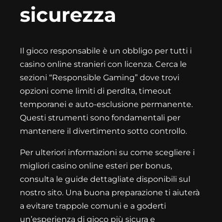
sicurezza
Il gioco responsabile è un obbligo per tutti i
casino online stranieri con licenza. Cerca le
sezioni “Responsible Gaming” dove trovi
opzioni come limiti di perdita, timeout
temporanei e auto‑esclusione permanente.
Questi strumenti sono fondamentali per
mantenere il divertimento sotto controllo.
Per ulteriori informazioni su come scegliere i
migliori casino online esteri per bonus
,
consulta le guide dettagliate disponibili sul
nostro sito. Una buona preparazione ti aiuterà
a evitare trappole comuni e a goderti
un’esperienza di gioco più sicura e