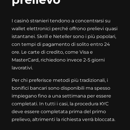
I casinò stranieri tendono a concentrarsi su
wallet elettronici perché offrono prelievi quasi
istantanei. Skrill e Neteller sono i più popolari,
con tempi di pagamento di solito entro 24
ore. Le carte di credito, come Visa e
MasterCard, richiedono invece 2‑5 giorni
lavorativi.
Per chi preferisce metodi più tradizionali, i
bonifici bancari sono disponibili ma spesso
impiegano fino a una settimana per essere
completati. In tutti i casi, la procedura KYC
deve essere completata prima del primo
prelievo, altrimenti la richiesta verrà bloccata.