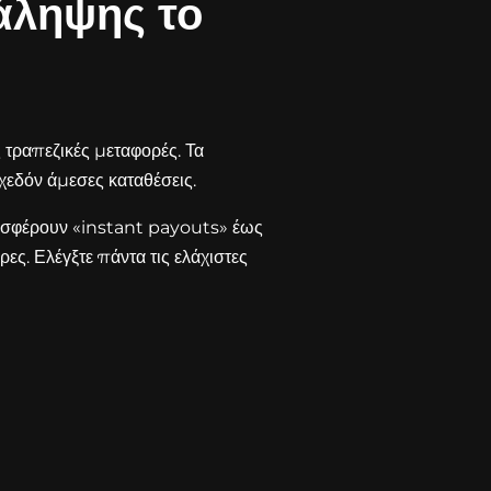
άληψης το
ς τραπεζικές μεταφορές. Τα
χεδόν άμεσες καταθέσεις.
προσφέρουν «instant payouts» έως
ες. Ελέγξτε πάντα τις ελάχιστες