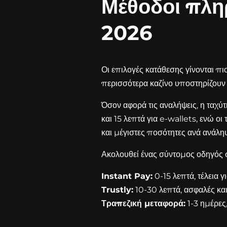
Μέθοδοι πλη
2026
Οι επιλογές κατάθεσης γίνονται πι
περισσότερα καζίνο υποστηρίζουν 
Όσον αφορά τις αναλήψεις, η ταχύ
και 15 λεπτά για e-wallets, ενώ ο
και μέγιστες ποσότητες ανά ανάληψ
Ακολουθεί ένας σύντομος οδηγός 
Instant Pay:
0‑15 λεπτά, τέλεια γ
Trustly:
10‑30 λεπτά, ασφαλές και
Τραπεζική μεταφορά:
1‑3 ημέρες