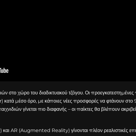
ομιών στο χώρο του διαδικτυακού τζόγου. Οι προεγκατεστημέν
 κατά μέσο όρο, με κάποιες νέες προσφορές να φτάνουν στο 9
ιχνιδιών γίνεται πιο διαφανής – οι παίκτες θα βλέπουν ακριβε
y) και AR (Augmented Reality) γίνονται πλέον ρεαλιστικές επιλ