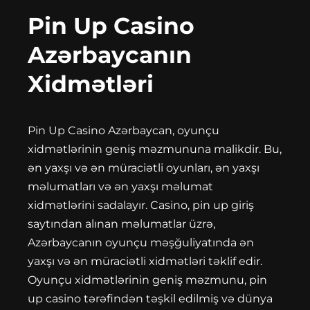
Pin Up Casino
Azərbaycanın
Xidmətləri
Pin Up Casino Azərbaycan, oyunçu
xidmətlərinin geniş məzmununa malikdir. Bu,
ən yaxşı və ən müraciətli oyunları, ən yaxşı
məlumatları və ən yaxşı məlumat
xidmətlərini sadalayır. Casino, pin up giriş
saytından alınan məlumatlar üzrə,
Azərbaycanın oyunçu məşğuliyatında ən
yaxşı və ən müraciətli xidmətləri təklif edir.
Oyunçu xidmətlərinin geniş məzmunu, pin
up casino tərəfindən təşkil edilmiş və dünya