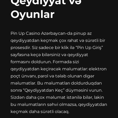
Qeydiyyat və
Oyunlar
Pin Up Casino Azərbaycan-da
pinup az
qeydiyyatdan keçmək çox rahat və sürətli bir
prosesdir. Siz sadece bir klik ilə “Pin Up Giriş”
sayfasına keçə bilərsiniz və qeydiyyat
formasını doldurun. Formada sizi
qeydiyyatdan keçirəcək məlumatlar: elektron
poçt ünvanı, parol və tələb olunan digər
məlumatlar. Bu məlumatları doldurduqdan
sonra “Qeydiyyatdan Keç” düyməsini vurun.
Sizdən daha çox məlumat istənilə bilər, lakin
bu məlumatların səhvi olmazsa, qeydiyyatdan
keçmək daha sürətli olacaq.