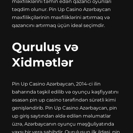
məxfiliklərini təmin edən qazancı oyunları
təqdim olunur. Pin Up Casino Azərbaycan
məxfilikçilərinin məxfiliklərini artırmaq və
qazancını artırmaq üçün ideal seçimdir.
Quruluş və
Xidmətlər
Pin Up Casino Azərbaycan, 2014-ci ilin
baharında təşkil edilib və oyunçu kəşfiyyatını
əsasən pin up casino tərəfindən sürətli kimi
genişləndirib. Pin Up Casino Azərbaycan, pin
up giriş saytından əldə edilən məlumatlar
üzrə, Azərbaycanın oyunçu məşğuliyatında
yaxşı bir yerə sahibdir. Quruluşun ilk ildəsi, pin