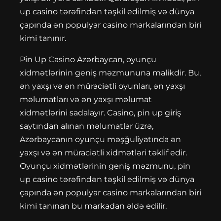
up casino tərəfindən təşkil edilmiş və dünya
çapında ən populyar casino markalarından biri
kimi tanınır.
Pin Up Casino Azərbaycan, oyunçu
xidmətlərinin geniş məzmununa malikdir. Bu,
ən yaxşı və ən müraciətli oyunları, ən yaxşı
məlumatları və ən yaxşı məlumat
xidmətlərini sadalayır. Casino, pin up giriş
saytından alınan məlumatlar üzrə,
Azərbaycanın oyunçu məşğuliyatında ən
yaxşı və ən müraciətli xidmətləri təklif edir.
Oyunçu xidmətlərinin geniş məzmunu, pin
up casino tərəfindən təşkil edilmiş və dünya
çapında ən populyar casino markalarından biri
kimi tanınan bu markadan əldə edilir.