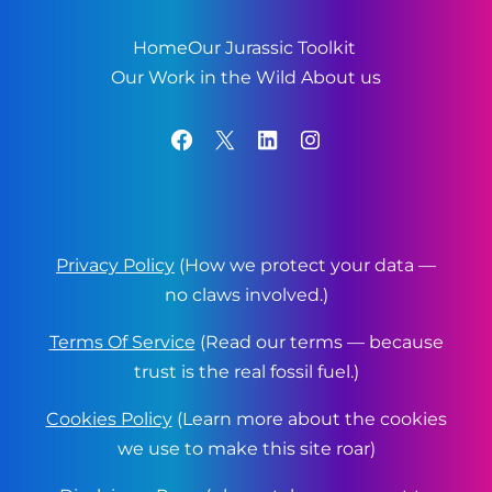
Home
Our Jurassic Toolkit
Our Work in the Wild
About us
Facebook
X
LinkedIn
Instagram
Privacy Policy
(How we protect your data —
no claws involved.)
Terms Of Service
(Read our terms — because
trust is the real fossil fuel.)
Cookies Policy
(Learn more about the cookies
we use to make this site roar)