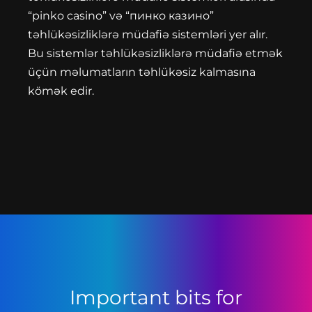
“pinko casino” və “пинко казино”
təhlükəsizliklərə müdafiə sistemləri yer alır.
Bu sistemlər təhlükəsizliklərə müdafiə etmək
üçün məlumatların təhlükəsiz kalmasına
kömək edir.
Important bits for