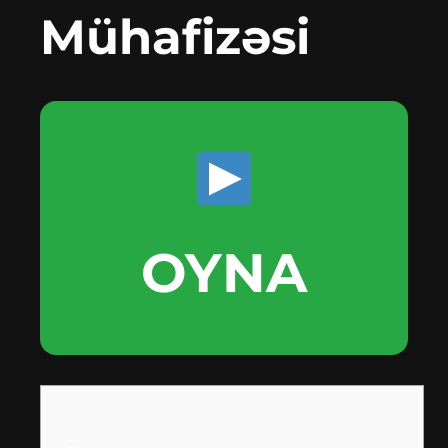
Mühafizəsi
OYNA