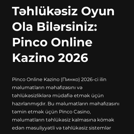
Təhlükəsiz Oyun
Ola Bilərsiniz:
Pinco Online
Kazino 2026
Pinco Online Kazino (Пинко) 2026-ci ilin
məlumatların məhafızasını və
təhlükəsizliklərə müdafiə etmək üçün
hazırlanmışdır. Bu məlumatların məhafızasını
təmin etmək üçün Pinco Casino,
məlumatların təhlükəsiz kalmasına kömək
edən məsuliyyətli və təhlükəsiz sistemlər