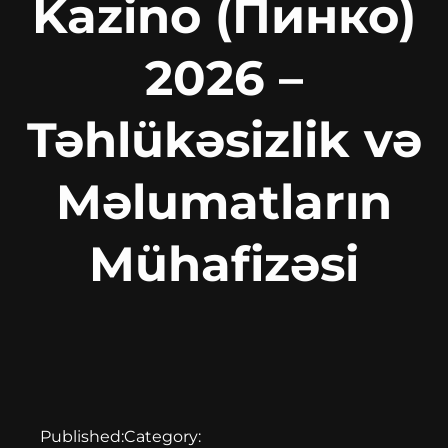
Kazino (Пинко)
2026 –
Təhlükəsizlik və
Məlumatların
Mühafizəsi
Published:
Category: