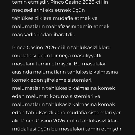
təmin etmişdir. Pinco Casino 2026-ci ilin
məqsədlərini əks etmək üçün
təhlükəsizliklərə müdafiə etmək və
məlumatların məhafızasını təmin etmək
məqsədlərindən ibarətdir.
Pinco Casino 2026-ci ilin təhlükəsizliklərə
müdafiəsi üçün bir neçə məsuliyyətli
məsələni təmin etmişdir. Bu məsələlər
arasında məlumatların təhlükəsiz kalmasına
kömək edən şifrələmə sistemləri,
məlumatların təhlükəsiz kalmasına kömək
edən məlumat koruma sistemləri və
məlumatların təhlükəsiz kalmasına kömək
edən təhlükəsizliklərə müdafiə sistemləri yer
alır. Pinco Casino 2026-ci ilin təhlükəsizliklərə
müdafiəsi üçün bu məsələləri təmin etmişdir.