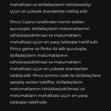
məhafizəsi və istifadəçilərin təhlükəsizliyi
üçün ən yüksək standartları tətbiq edir.
Pinco Casino tərəfindən təmin edilən
quruluşlar, istifadəçilərin məlumatlarının
təhlükəsizdirilməsi və məlumatların
məhafizəsi üçün ən yaxşı tətbiqlər təklif edir.
Pinco game və Pinko Az adlı quruluşlar,
istifadəçilərin məlumatlarının
təhlükəsizdirilməsi və məlumatların
məhafizəsi üçün ən yüksək standartları
tətbiq edir. Pinco promo code ilə istifadəçilərə
qarşılıq verilən təkliflər, istifadəçilərin
məlumatlarının təhlükəsizdirilməsi və
məlumatların məhafizəsi üçün ən yaxşı
tətbiqlər təklif edir.