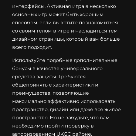
интерфейсы. Активная игра в несколько
основных игр может быть хорошим
способом, если вы хотите познакомиться
со своим телом в игре и насладиться тем
дизайном страницы, который вам больше
всего подходит.
Используйте подобные дополнительные
бонусы в качестве универсального
средства защиты. Требуются
общепринятые характеристики и
преимущества, позволяющие
максимально эффективно использовать
пространство, дизайн или даже все жилое
пространство. Но не забудьте, что вам
необходимо пройти проверку в
авторизованном UKGC районе.