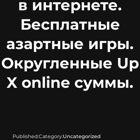
в интернете.
Бесплатные
азартные игры.
Округленные Up
X online суммы.
Published:
Category:
Uncategorized