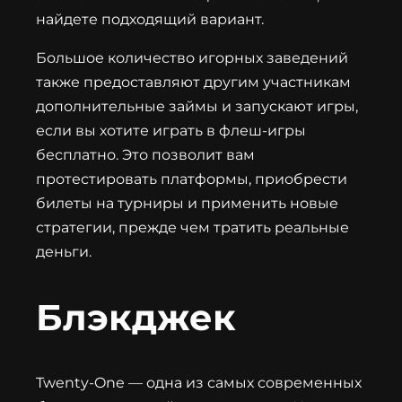
найдете подходящий вариант.
Большое количество игорных заведений
также предоставляют другим участникам
дополнительные займы и запускают игры,
если вы хотите играть в флеш-игры
бесплатно.
Это позволит вам
протестировать платформы, приобрести
билеты на турниры и применить новые
стратегии, прежде чем тратить реальные
деньги.
Блэкджек
Twenty-One — одна из самых современных