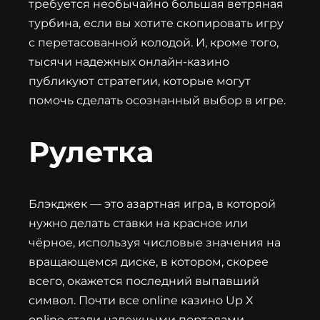
требуется необычайно большая ветряная
турбина, если вы хотите скопировать игру
с перетасованной колодой. И, кроме того,
тысячи надежных онлайн-казино
публикуют стратегии, которые могут
помочь сделать осознанный выбор в игре.
Рулетка
Блэкджек — это азартная игра, в которой
нужно делать ставки на красное или
чёрное, используя числовые значения на
вращающемся диске, в котором, скорее
всего, окажется последний выпавший
символ. Почти все online казино
Up X
online
стали надежными порталами,