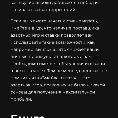
как другие игроки добиваются побед и
начинают захват территорий.
Если вы можете начать активно играть,
имейте в виду, что наличие поставщика
азартных игр и ставки позволяет вам
использовать такие возможности, как,
например, выигрыш. Это снижает ваши
личные преимущества, которые вам
необходимо иметь, чтобы увеличить ваши
шансы на успех. Тем не менее, очень важно
помнить, что «Змейка в глаза» — это
азартная игра, поскольку не было никакой
основы для получения максимальной
прибыли.