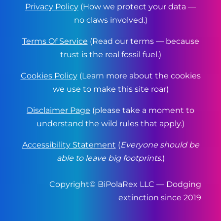
Privacy Policy
(How we protect your data —
no claws involved.)
Terms Of Service
(Read our terms — because
trust is the real fossil fuel.)
Cookies Policy
(Learn more about the cookies
we use to make this site roar)
Disclaimer Page
(please take a moment to
understand the wild rules that apply.)
Accessibility Statement
(
Everyone should be
able to leave big footprints.
)
Copyright© BiPolaRex LLC — Dodging
extinction since 2019