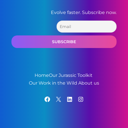
Evolve faster. Subscribe now.
Home
Our Jurassic Toolkit
Our Work in the Wild
About us
Facebook
X
LinkedIn
Instagram