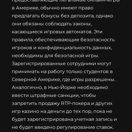
в Америке, обычно имеют право
предлагать бонусы без депозита, однако
они обязаны соблюдать законы,
касающиеся игровых автоматов. Эти
правила, обеспечивающие безопасность
игроков и конфиденциальность данных,
необходимы для безопасной игры.
Зарегистрированные сотрудники могут
принимать на работу только студентов в
Северной Америке, где игры разрешены.
Аналогично, в Нью-Йорке необходимо
ввести штрафные санкции, чтобы
запретить продажу RTP-покера и других
игр казино на деньги до тех пор, пока не
будет зарегистрирована учетная запись и
не будет введено регулирование ставок.