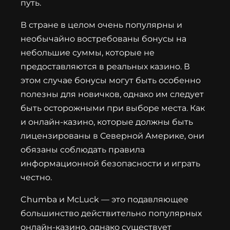
путь.
В стране в целом очень популярны и
необычайно востребованы бонусы на
небольшие суммы, которые не
предоставляются в реальных казино. В
этом случае бонусы могут быть особенно
полезны для новичков, однако им следует
быть осторожными при выборе места. Как
и онлайн-казино, которые должны быть
лицензированы в Северной Америке, они
обязаны соблюдать правила
информационной безопасности и играть
честно.
Chumba и McLuck — это подавляющее
большинство действительно популярных
онлайн-казино, однако существует