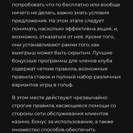
попробовать что-то бесплатно или вообще
ничего не делать, важно знать условия
предложения. На этом этапе следует
понимать, насколько эффективна акция, и,
возможно, отказаться от неё. Кроме того,
они устанавливают рамки того, как
выигрыш может быть скрытым. Лучшие
бонусные программы для членов клуба
содержат четкие правила, возможные
правила ставок и полный набор различных
вариантов игры в гольф.
В этом месте действуют чрезвычайно
строгие правила, касающиеся помощи со
стороны сети обслуживания клиентов
казино. Бонус за использование, а также
множество способов обеспечить