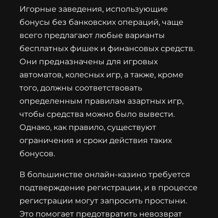
Игорные заведения, использующие
бонусы без банковских операций, чаще
всего предлагают любые варианты
бесплатных фишек и финансовых средств.
Они предназначены для игровых
автоматов, колесных игр, а также, кроме
того, должны соответствовать
определенным правилам азартных игр,
чтобы средства можно было вывести.
Однако, как правило, существуют
ограничения и сроки действия таких
бонусов.
В большинстве онлайн-казино требуется
подтверждение регистрации, и в процессе
регистрации могут запросить простыни.
Это помогает предотвратить невозврат