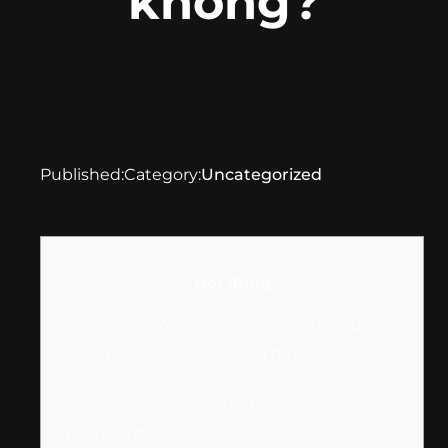
không?
Published:
Category:
Uncategorized
Nội dung
Việc gom nhóm là một nhiệm vụ dễ dàng.
Không có bất kỳ sự khẳng định tài chính
nào
Không có giải pháp dài dòng nào cả
Trả nợ dễ dàng