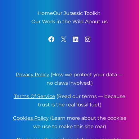
Home
Our Jurassic Toolkit
Our Work in the Wild
About us
Facebook
X
LinkedIn
Instagram
Privacy Policy
(How we protect your data —
no claws involved.)
Terms Of Service
(Read our terms — because
trust is the real fossil fuel.)
Cookies Policy
(Learn more about the cookies
we use to make this site roar)