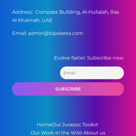
Address: Compass Building, Al-Hulialah, Ras
Al Khaimah, UAE
Email:
admin@bipolarex.com
Evolve faster. Subscribe now.
Home
Our Jurassic Toolkit
Our Work in the Wild
About us