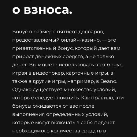
о взноса.
Бонус в размере пятисот долларов,
предоставляемый онлайн-казино, — это
приветственный бонус, который дает вам
прирост денежных средств, а не только
денег. Вы можете использовать этот бонус,
играя в видеопокер, карточные игры, а
также в другие игры, например, в Beano.
Однако существует множество условий,
которые следует помнить. Как правило, эти
бонусы ожидаются от вас после
выполнения определенных условий,
которые могут включать в себя подсчет
необходимого количества средств в