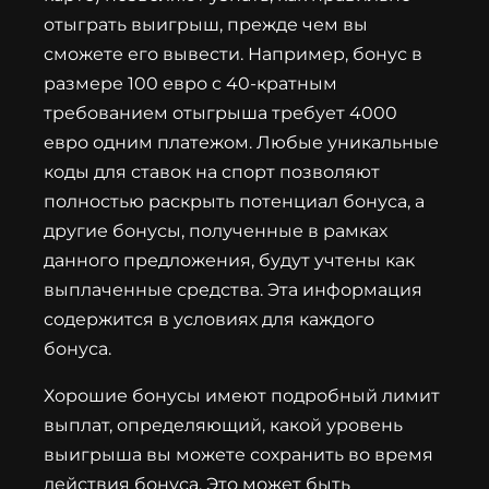
отыграть выигрыш, прежде чем вы
сможете его вывести. Например, бонус в
размере 100 евро с 40-кратным
требованием отыгрыша требует 4000
евро одним платежом. Любые уникальные
коды для ставок на спорт позволяют
полностью раскрыть потенциал бонуса, а
другие бонусы, полученные в рамках
данного предложения, будут учтены как
выплаченные средства. Эта информация
содержится в условиях для каждого
бонуса.
Хорошие бонусы имеют подробный лимит
выплат, определяющий, какой уровень
выигрыша вы можете сохранить во время
действия бонуса. Это может быть