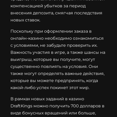
компенсацией убытков за период
внесения депозита, смягчая последствия
новых ставок.
Поскольку при оформлении заказа в
онлайн-казино необходимо ознакомиться
с условиями, не забудьте проверить их.
Важность участия в игре, а также шансы на
выигрыш, которые вы получите, могут
существенно повлиять на условия. Они
также могут определять важные действия,
которые вы можете предпринять, когда
какой-либо успех покинет этот мир.
В рамках новых заданий в казино
DraftKings можно получить 700 долларов в
виде бонусных вращений или больше,