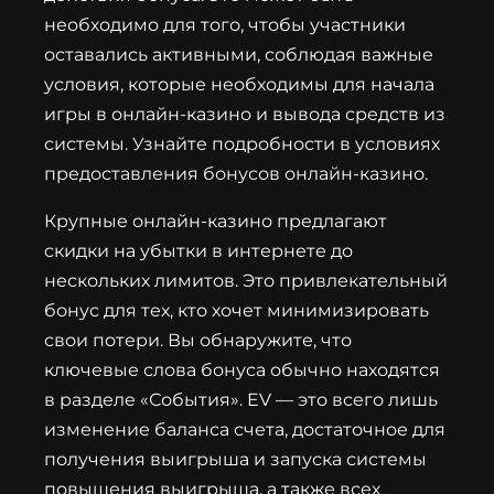
необходимо для того, чтобы участники
оставались активными, соблюдая важные
условия, которые необходимы для начала
игры в онлайн-казино и вывода средств из
системы. Узнайте подробности в условиях
предоставления бонусов онлайн-казино.
Крупные онлайн-казино предлагают
скидки на убытки в интернете до
нескольких лимитов. Это привлекательный
бонус для тех, кто хочет минимизировать
свои потери. Вы обнаружите, что
ключевые слова бонуса обычно находятся
в разделе «События». EV — это всего лишь
изменение баланса счета, достаточное для
получения выигрыша и запуска системы
повышения выигрыша, а также всех