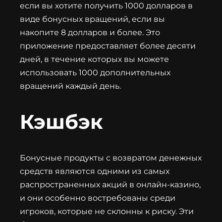
если вы хотите получить 1000 долларов в
виде бонусных вращений, если вы
накопите 8 долларов и более. Это
приложение предоставляет более десяти
дней, в течение которых вы можете
использовать 1000 дополнительных
вращений каждый день.
Кэшбэк
Бонусные продукты с возвратом денежных
средств являются одними из самых
распространенных акций в онлайн-казино,
и они особенно востребованы среди
игроков, которые не склонны к риску. Эти