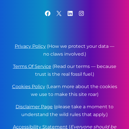
Facebook
X
LinkedIn
Instagram
Privacy Policy
(How we protect your data —
no claws involved.)
Terms Of Service
(Read our terms — because
trust is the real fossil fuel.)
Cookies Policy
(Learn more about the cookies
we use to make this site roar)
Disclaimer Page
(please take a moment to
understand the wild rules that apply.)
Accessibility Statement
(
Everyone should be