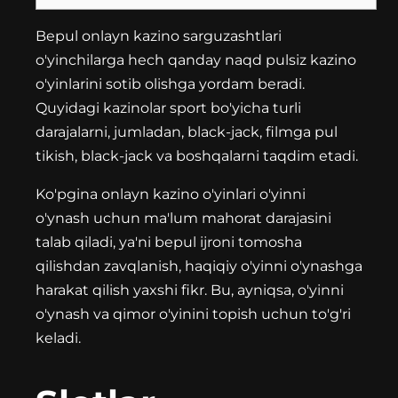
Bepul onlayn kazino sarguzashtlari
o'yinchilarga hech qanday naqd pulsiz kazino
o'yinlarini sotib olishga yordam beradi.
Quyidagi kazinolar sport bo'yicha turli
darajalarni, jumladan, black-jack, filmga pul
tikish, black-jack va boshqalarni taqdim etadi.
Ko'pgina onlayn kazino o'yinlari o'yinni
o'ynash uchun ma'lum mahorat darajasini
talab qiladi, ya'ni bepul ijroni tomosha
qilishdan zavqlanish, haqiqiy o'yinni o'ynashga
harakat qilish yaxshi fikr. Bu, ayniqsa, o'yinni
o'ynash va qimor o'yinini topish uchun to'g'ri
keladi.