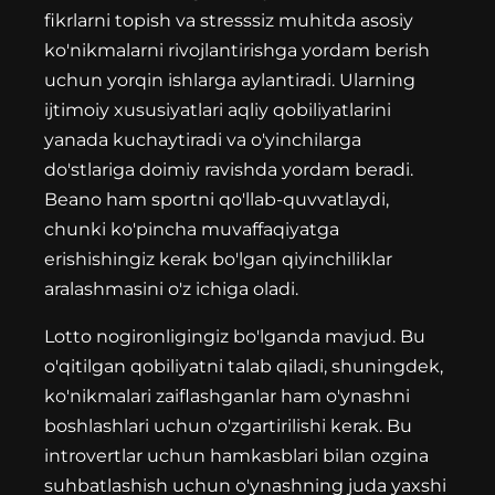
fikrlarni topish va stresssiz muhitda asosiy
ko'nikmalarni rivojlantirishga yordam berish
uchun yorqin ishlarga aylantiradi. Ularning
ijtimoiy xususiyatlari aqliy qobiliyatlarini
yanada kuchaytiradi va o'yinchilarga
do'stlariga doimiy ravishda yordam beradi.
Beano ham sportni qo'llab-quvvatlaydi,
chunki ko'pincha muvaffaqiyatga
erishishingiz kerak bo'lgan qiyinchiliklar
aralashmasini o'z ichiga oladi.
Lotto nogironligingiz bo'lganda mavjud. Bu
o'qitilgan qobiliyatni talab qiladi, shuningdek,
ko'nikmalari zaiflashganlar ham o'ynashni
boshlashlari uchun o'zgartirilishi kerak. Bu
introvertlar uchun hamkasblari bilan ozgina
suhbatlashish uchun o'ynashning juda yaxshi