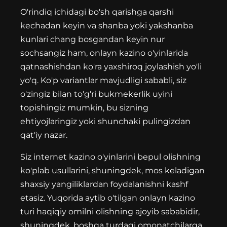
O'rindiq ichidagi bo'sh qarishga qarshi
kechadan keyin va shanba yoki yakshanba
kunlari chang bosgandan keyin nur
sochsangiz ham, onlayn kazino o'yinlarida
qatnashishdan ko'ra yaxshiroq joylashish yo'li
yo'q. Ko'p variantlar mavjudligi sababli, siz
o'zingiz bilan to'g'ri bukmekerlik uyini
topishingiz mumkin, bu sizning
ehtiyojlaringiz yoki shunchaki pulingizdan
qat'iy nazar.
Siz internet kazino o'yinlarini bepul olishning
ko'plab usullarini, shuningdek, mos keladigan
shaxsiy yangiliklardan foydalanishni kashf
etasiz. Yuqorida aytib o'tilgan onlayn kazino
turi haqiqiy omilni olishning ajoyib sababidir,
shuningdek, boshqa turdagi omonatchilarga