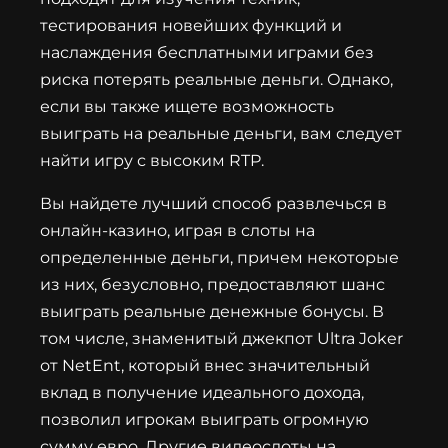
тестирования новейших функций и
наслаждения бесплатными играми без
риска потерять реальные деньги. Однако,
если вы также ищете возможность
выиграть на реальные деньги, вам следует
найти игру с высоким RTP.
Вы найдете лучший способ развлечься в
онлайн-казино, играя в слоты на
определенные деньги, причем некоторые
из них, безусловно, предоставляют шанс
выиграть реальные денежные бонусы. В
том числе, знаменитый джекпот Ultra Joker
от NetEnt, который внес значительный
вклад в получение идеального дохода,
позволил игрокам выиграть огромную
сумму евро. Другие видеослоты на