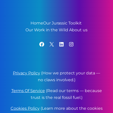
Home
Our Jurassic Toolkit
Our Work in the Wild
About us
Facebook
X
LinkedIn
Instagram
Privacy Policy
(How we protect your data —
no claws involved.)
Terms Of Service
(Read our terms — because
trust is the real fossil fuel.)
Cookies Policy
(Learn more about the cookies