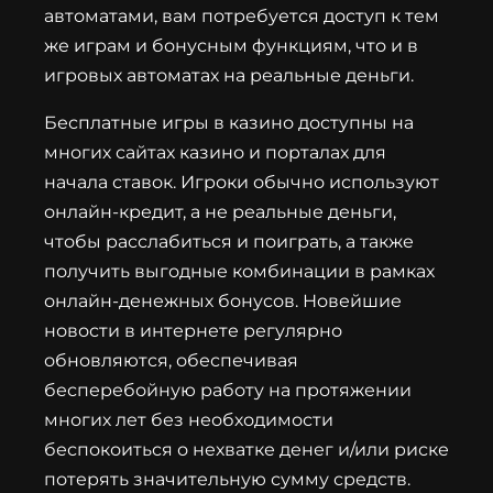
автоматами, вам потребуется доступ к тем
же играм и бонусным функциям, что и в
игровых автоматах на реальные деньги.
Бесплатные игры в казино доступны на
многих сайтах казино и порталах для
начала ставок. Игроки обычно используют
онлайн-кредит, а не реальные деньги,
чтобы расслабиться и поиграть, а также
получить выгодные комбинации в рамках
онлайн-денежных бонусов. Новейшие
новости в интернете регулярно
обновляются, обеспечивая
бесперебойную работу на протяжении
многих лет без необходимости
беспокоиться о нехватке денег и/или риске
потерять значительную сумму средств.