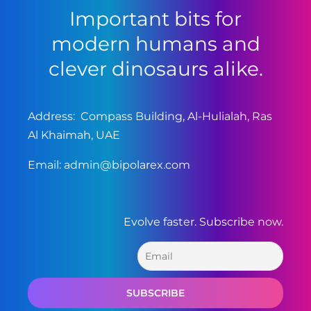
Important bits for
modern humans and
clever dinosaurs alike.
Address: Compass Building, Al-Hulialah, Ras
Al Khaimah, UAE
Email:
admin@bipolarex.com
Evolve faster. Subscribe now.