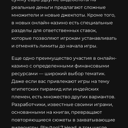
реальные деньги предлагают сложные
множители и новые джекпоты. Кроме того,
в новых онлайн-казино есть специальные
разделы для ответственных ставок,
которые позволяют игрокам устанавливать
и отменять лимиты до начала игры.
Еще одно преимущество участия в онлайн-
казино с определенными финансовыми
ресурсами — широкий выбор тематик.
Даже если вас привлекают игры на тему
египетских пирамид или индейских
племен, есть множество других вариантов.
Разработчики, известные своими играми,
основанными на книгах, превращают
повторяющиеся сюжеты в захватывающие
видеоигры. Play'tool 7 Head, в том числе,