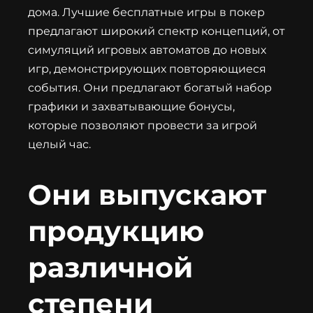
дома. Лучшие бесплатные игры в покер
предлагают широкий спектр концепций, от
симуляций игровых автоматов до новых
игр, демонстрирующих повторяющиеся
события. Они предлагают богатый набор
графики и захватывающие бонусы,
которые позволяют провести за игрой
целый час.
Они выпускают
продукцию
различной
степени