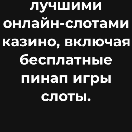
лучшими
онлайн-слотами
казино, включая
бесплатные
пинап игры
слоты.