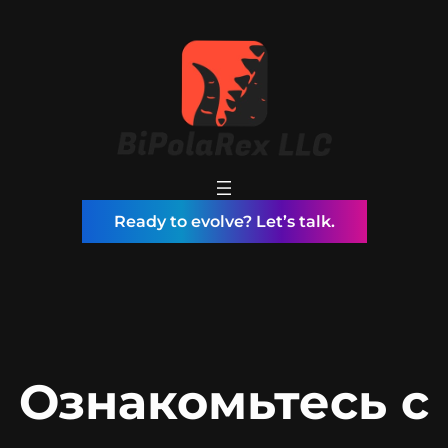
Skip
to
content
Ready to evolve? Let’s talk.
Ознакомьтесь с