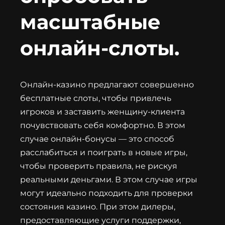
масштабные
онлайн-слоты.
Онлайн-казино предлагают совершенно
бесплатные слоты, чтобы привлечь
игроков и заставить женщину-клиента
почувствовать себя комфортно. В этом
случае онлайн-бонусы — это способ
расслабиться и поиграть в новые игры,
чтобы проверить правила, не рискуя
реальными деньгами. В этом случае игры
могут идеально подходить для проверки
состояния казино. При этом дилеры,
предоставляющие услуги поддержки,