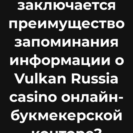
заключается
преимущество
запоминания
информации о
Vulkan Russia
casino онлайн-
букмекерской