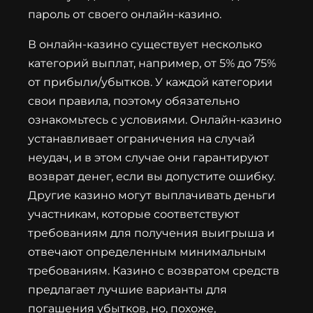
пароль от своего онлайн-казино.
В онлайн-казино существует несколько
категорий выплат, например, от 5% до 75%
от прибыли/убытков. У каждой категории
свои правила, поэтому обязательно
ознакомьтесь с условиями. Онлайн-казино
устанавливает ограничения на случай
неудач, и в этом случае они гарантируют
возврат денег, если вы допустите ошибку.
Другие казино могут выплачивать деньги
участникам, которые соответствуют
требованиям для получения выигрыша и
отвечают определенным минимальным
требованиям. Казино с возвратом средств
предлагает лучшие варианты для
погашения убытков, но, похоже,