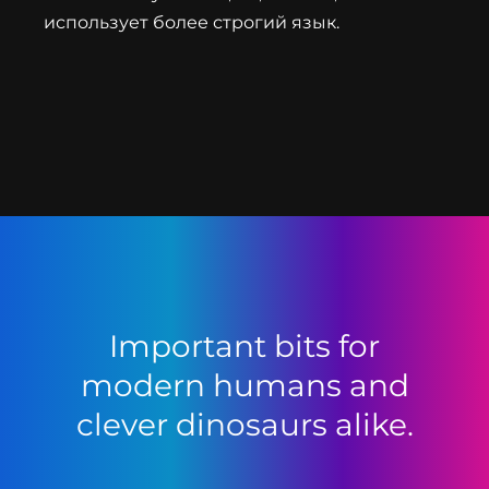
использует более строгий язык.
Important bits for
modern humans and
clever dinosaurs alike.