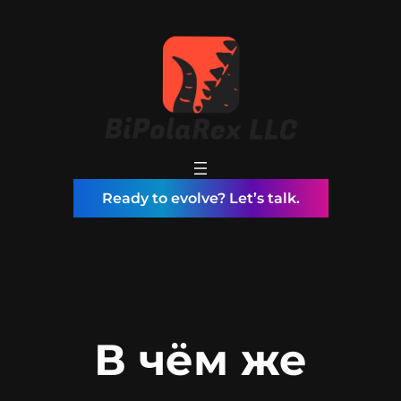
Skip
to
content
Ready to evolve? Let’s talk.
В чём же