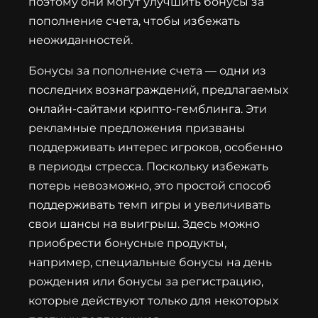
поэтому они могут улучшить бонусы за
пополнение счета, чтобы избежать
неожиданностей.
Бонусы за пополнение счета — одни из
последних вознаграждений, предлагаемых
онлайн-сайтами крипто-гемблинга. Эти
рекламные предложения призваны
поддерживать интерес игроков, особенно
в периоды стресса. Поскольку избежать
потерь невозможно, это простой способ
поддерживать темп игры и увеличивать
свои шансы на выигрыш. Здесь можно
приобрести бонусные продукты,
например, специальные бонусы на день
рождения или бонусы за регистрацию,
которые действуют только для некоторых