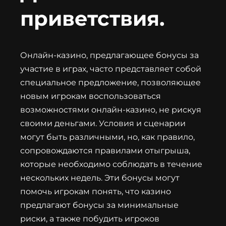
приветствия.
Онлайн-казино, предлагающее бонусы за
участие в играх, часто представляет собой
специальное предложение, позволяющее
новым игрокам воспользоваться
возможностями онлайн-казино, не рискуя
своими деньгами. Условия и сценарии
могут быть различными, но, как правило,
сопровождаются правилами отыгрыша,
которые необходимо соблюдать в течение
нескольких недель. Эти бонусы могут
помочь игрокам понять, что казино
предлагают бонусы за минимальные
риски, а также побудить игроков