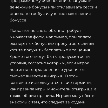
программному обеспечению, запускать
денежные бонусы или откладывать сессии
ставок, не требуя изучения накопления
бонусов.
Пополнение счета обычно требует
множества форм, например, при оплате
экспертных бонусных продуктов, если вы
хотите получить бесплатные вращения.
Кроме того, могут быть предусмотрены
условия, согласно которым, если игрок
достигнет определенного уровня, он
сможет вывести выигрыш. В этом
контексте используются такие термины,
как правила игры, множители отыгрыша, а
также общие правила. Игроки могут быть
знакомы с тем, что следует за кодами,