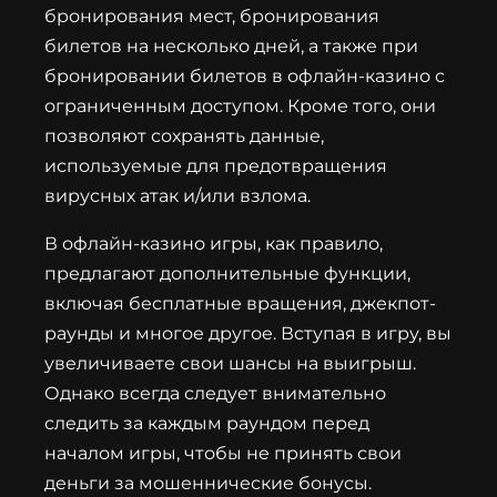
бронирования мест, бронирования
билетов на несколько дней, а также при
бронировании билетов в офлайн-казино с
ограниченным доступом. Кроме того, они
позволяют сохранять данные,
используемые для предотвращения
вирусных атак и/или взлома.
В офлайн-казино игры, как правило,
предлагают дополнительные функции,
включая бесплатные вращения, джекпот-
раунды и многое другое. Вступая в игру, вы
увеличиваете свои шансы на выигрыш.
Однако всегда следует внимательно
следить за каждым раундом перед
началом игры, чтобы не принять свои
деньги за мошеннические бонусы.