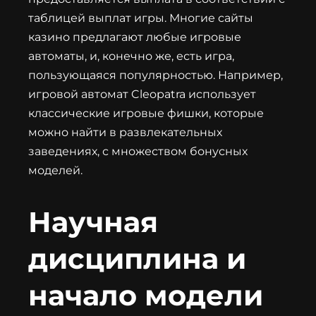
таблицей выплат игры. Многие сайты
казино предлагают любые игровые
автоматы, и, конечно же, есть игра,
пользующаяся популярностью. Например,
игровой автомат Cleopatra использует
классические игровые фишки, которые
можно найти в развлекательных
заведениях, с множеством бонусных
моделей.
Научная
дисциплина и
начало модели