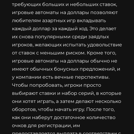
требующих больших и небольших ставок,
игровые автоматы на доллары позволяют
любителям азартных игр вкладывать
каждый доллар за каждый ход. Это делает
их снова популярными среди заядлых
игроков, желающих испытать удовольствие
от ставок с меньшим риском. Кроме того,
игровые автоматы на доллары обычно не
имеют обычных бонусных предложений, и
у компании есть вечные перспективы.
Чтобы попробовать, игроки просто
выбирают ставки и набор серий, в которые
они хотят играть, а затем делают несколько
оборотов, чтобы начать игру. После того,
как они наберут достаточное количество
очков для регистрации, им
предоставляется выплата в соответствии с