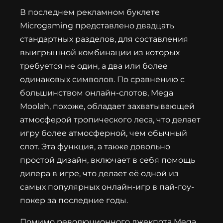
В последнем рекламном буклете
Microgaming представлено двадцать
стандартных разделов, для составления
выигрышной комбинации из которых
требуется не один, а два или более
одинаковых символов. По сравнению с
большинством онлайн-слотов, Mega
Moolah, похоже, обладает захватывающей
атмосферой тропического леса, что делает
игру более атмосферной, чем обычный
слот. Эта функция, а также довольно
простой дизайн, включает в себя помощь
дилера в игре, что делает её одной из
самых популярных онлайн-игр в пай-гоу-
покер за последние годы.
Помимо революционного джекпота Mega