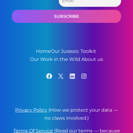
Home
Our Jurassic Toolkit
Our Work in the Wild
About us
Facebook
X
LinkedIn
Instagram
Privacy Policy
(How we protect your data —
no claws involved.)
Terms Of Service
(Read our terms — because