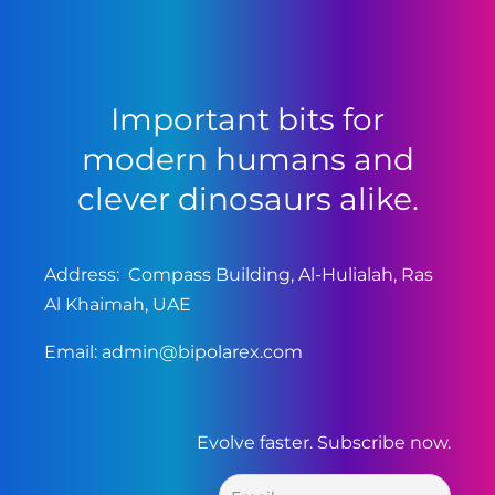
Important bits for
modern humans and
clever dinosaurs alike.
Address: Compass Building, Al-Hulialah, Ras
Al Khaimah, UAE
Email:
admin@bipolarex.com
Evolve faster. Subscribe now.