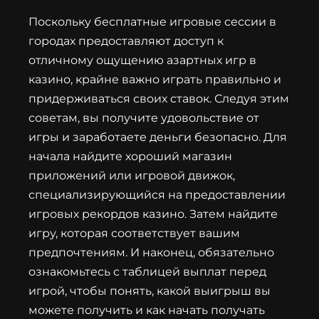
Поскольку бесплатные игровые сессии в
городах предоставляют доступ к
отличному ощущению азартных игр в
казино, крайне важно играть правильно и
придерживаться своих ставок. Следуя этим
советам, вы получите удовольствие от
игры и заработаете деньги безопасно. Для
начала найдите хороший магазин
приложений или игровой движок,
специализирующийся на предоставлении
игровых рекордов казино. Затем найдите
игру, которая соответствует вашим
предпочтениям. И наконец, обязательно
ознакомьтесь с таблицей выплат перед
игрой, чтобы понять, какой выигрыш вы
можете получить и как начать получать