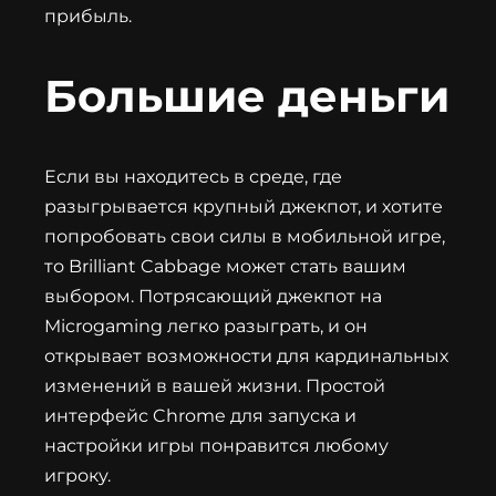
прибыль.
Большие деньги
Если вы находитесь в среде, где
разыгрывается крупный джекпот, и хотите
попробовать свои силы в мобильной игре,
то Brilliant Cabbage может стать вашим
выбором. Потрясающий джекпот на
Microgaming легко разыграть, и он
открывает возможности для кардинальных
изменений в вашей жизни. Простой
интерфейс Chrome для запуска и
настройки игры понравится любому
игроку.