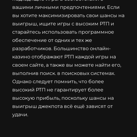
вашими личными предпочтениями. Если
вы хотите максимизировать свои шансы на
выигрыш, ищите игры с высоким РТП и
старайтесь использовать программное
обеспечение от одних и тех же
разработчиков. Большинство онлайн-
казино отображают РТП каждой игры на
своем сайте, а также вы можете найти его,
выполнив поиск.
в поисковых системах.
Однако следует помнить, что более
высокий РТП не гарантирует более
высокую прибыль, поскольку шансы на
выигрыш джекпота всё ещё зависят от
удачи.