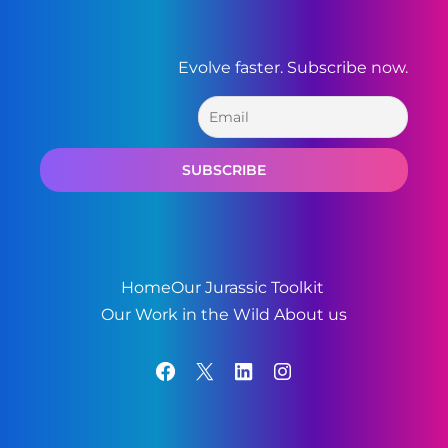
Evolve faster. Subscribe now.
Home
Our Jurassic Toolkit
Our Work in the Wild
About us
Facebook
X
LinkedIn
Instagram