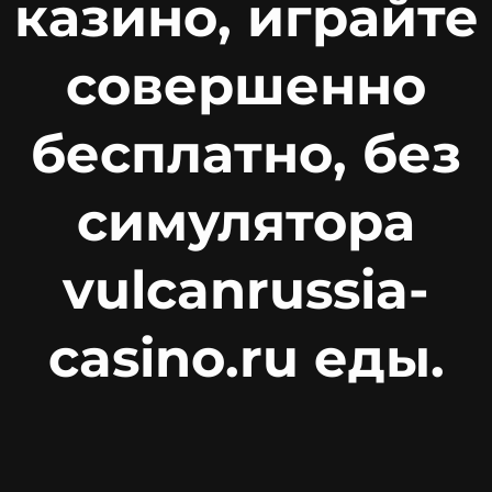
казино, играйте
совершенно
бесплатно, без
симулятора
vulcanrussia-
casino.ru еды.