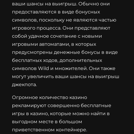
ваши шансы на выигрыш. Обычно они
предоставляются в виде бонусных
символов, поскольку не являются частью
игрового процесса. Они представляют
собой удачное сочетание с новыми
игровыми автоматами, в которых
предусмотрены денежные бонусы в виде
бесплатных ходов, дополнительных
символов Wild и множителей. Они также
могут увеличить ваши шансы на выигрыш
джекпота.
Огромное количество казино
рекламируют совершенно бесплатные
игры в казино, которые можно найти в
выгодном месте в большом
приветственном контейнере.