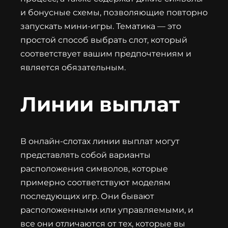
и бонусные схемы, позволяющие повторно
запускать мини-игры. Тематика — это
простой способ выбрать слот, который
соответствует вашим предпочтениям и
является обязательным.
Линии выплат
В онлайн-слотах линии выплат могут
представлять собой варианты
расположения символов, которые
примерно соответствуют моделям
последующих игр. Они бывают
расположенными или управляемыми, и
все они отличаются от тех, которые вы