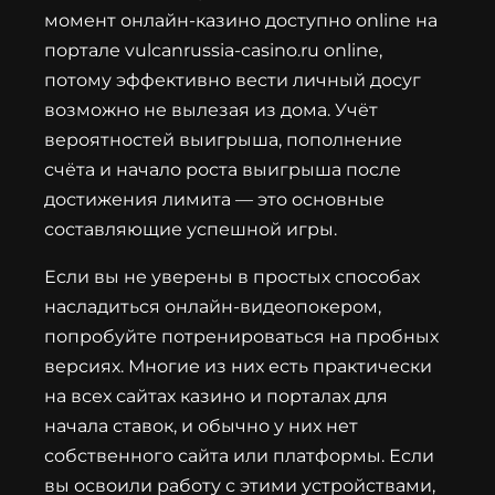
момент онлайн-казино доступно online на
портале
vulcanrussia-casino.ru
online,
потому эффективно вести личный досуг
возможно не вылезая из дома. Учёт
вероятностей выигрыша, пополнение
счёта и начало роста выигрыша после
достижения лимита — это основные
составляющие успешной игры.
Если вы не уверены в простых способах
насладиться онлайн-видеопокером,
попробуйте потренироваться на пробных
версиях. Многие из них есть практически
на всех сайтах казино и порталах для
начала ставок, и обычно у них нет
собственного сайта или платформы. Если
вы освоили работу с этими устройствами,