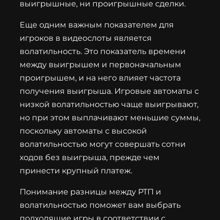
выигрышные, ни проигрышные сделки.
Еще одним важным показателем для
игроков в видеослоты является
волатильность. Это показатель времени
между выигрышем и первоначальным
проигрышем, и на него влияет частота
получения выигрыша. Игровые автоматы с
низкой волатильностью чаще выигрывают,
но при этом выплачивают меньшие суммы,
поскольку автоматы с высокой
волатильностью могут совершать сотни
ходов без выигрыша, прежде чем
принести крупный платеж.
Понимание разницы между РТП и
волатильностью поможет вам выбрать
подходящие игры в соответствии с