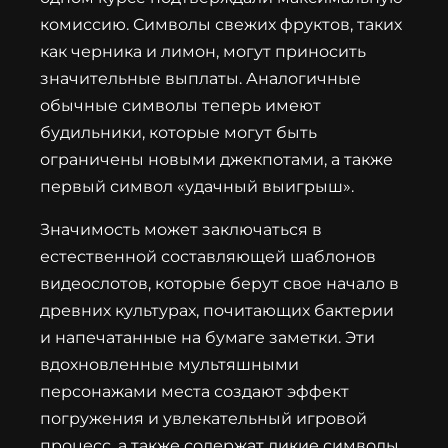
комиссию. Символы свежих фруктов, таких
как черника и лимон, могут приносить
значительные выплаты. Аналогичные
обычные символы теперь имеют
будильники, которые могут быть
ограничены новыми джекпотами, а также
первый символ «удачный выигрыш».
Значимость может заключаться в
естественной составляющей шаблонов
видеослотов, которые берут свое начало в
древних культурах, почитающих бактерии
и напечатанные на бумаге заметки. Эти
вдохновленные мультяшными
персонажами места создают эффект
погружения и увлекательный игровой
процесс, а также содержат дикие символы