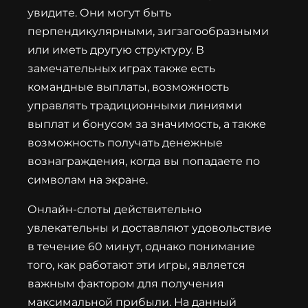
увидите. Они могут быть
перпендикулярными, зигзагообразными
или иметь другую структуру. В
замечательных играх также есть
командные выплаты, возможность
управлять традиционными линиями
выплат и бонусом за значимость, а также
возможность получать денежные
вознаграждения, когда вы попадаете по
символам на экране.
Онлайн-слоты действительно
увлекательны и доставляют удовольствие
в течение 60 минут, однако понимание
того, как работают эти игры, является
важным фактором для получения
максимальной прибыли. На данный