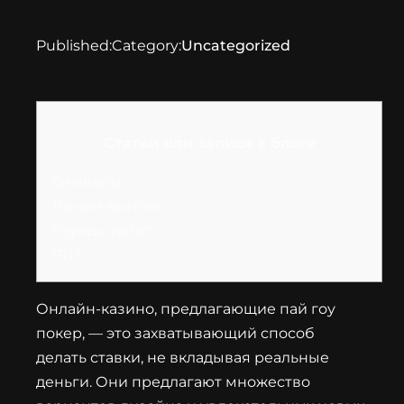
Published:
Category:
Uncategorized
Статьи или записи в блоге
Символы
Линии выплат
Раунды льгот
РТП
Онлайн-казино, предлагающие пай гоу
покер, — это захватывающий способ
делать ставки, не вкладывая реальные
деньги. Они предлагают множество