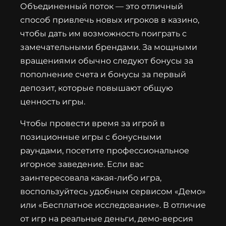
Объединенный поток — это отличный
способ привлечь новых игроков в казино,
чтобы дать им возможность поиграть с
замечательными брендами. За мощными
вращениями обычно следуют бонусы за
пополнение счета и бонусы за первый
депозит, которые повышают общую
ценность игры.
Чтобы провести время за игрой в
позиционные игры с бонусными
раундами, посетите профессиональное
игорное заведение. Если вас
заинтересовала какая-либо игра,
воспользуйтесь удобным сервисом «Демо»
или «Бесплатное исследование». В отличие
от игр на реальные деньги, демо-версия