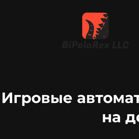
Skip
to
content
Игровые автомат
на д