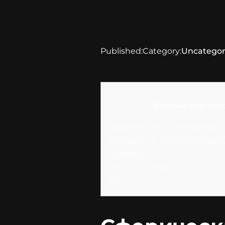
Published:
Category:
Uncategor
Статьи или обз
Сферическая сортировка
Добавлены бонусные рау
Символы
Линии выплат
РТП