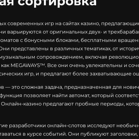
ая сортировка
ых современных игр на сайтах казино, предлагающ
ни варьируются от оригинальных двух- и трехбараба
томатов с бонусными блоками, бесплатными враще
Они представлены в различных тематиках, от истори
 с музыкальным сопровождением, включая революци
 как MEGAWAYS™. Все они очень увлекательны и соч
ссических игр, и предлагают более захватывающие о
 — это сложная задача, предназначенная для новичк
а функция позволяет найти автомат, который соответ
. Онлайн-казино предлагают пробные периоды, кот
гие разработчики онлайн-слотов исследуют необыч
аваться в курсе событий. Они публикуют заголовки,