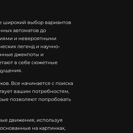
ие широкий выбор вариантов
нных автоматов до
ниями и невероятными
ческих легенд и научно-
онные джекпоты и
етают в себе сюжетные
щущения.
ов. Все начинается с поиска
ствует вашим потребностям,
орые позволяют попробовать
ные движения, используя
 основанные на картинках,