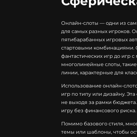
Сферическ
Онлайн-слоты — одни из сам
для самых разных игроков. О
пятибарабанных игровых ав
стартовыми комбинациями.
фантастических игр до игр
многолинейные слоты, такие
линии, характерные для кла
Использование онлайн-слотов
игр по типу или дизайну. Эт
не выходя за рамки бюджета
игру без финансового риска.
Помимо базового стиля, мно
темы или шаблоны, чтобы ост