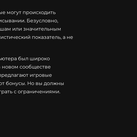
ые могут происходить
исывании. Безусловно,
ышам или значительным
истический показатель, а не
пьютера был широко
в новом сообществе
, предлагают игровые
ают бонусы. Но вы должны
играть с ограничениями.