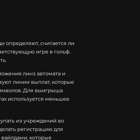
и определяют, считается ли
етствующую игре в гольф.
ть.
ложения линз автомата и
зуют линии выплат, которые
символов. Для выигрыша
тах используется меньшее
тупать из учреждений во
делать регистрацию для
 вайлдами, которые