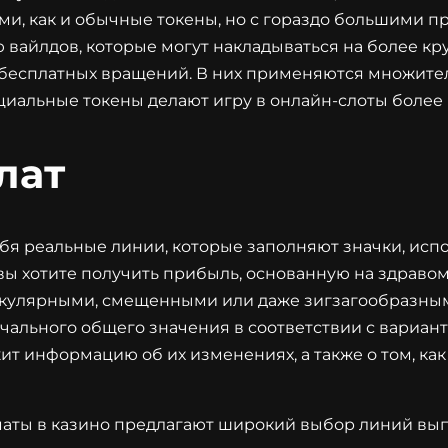
и, как и обычные токены, но с гораздо большими 
 вайлдов, которые могут накладываться на более кр
 бесплатных вращений. В них применяются множител
ециальные токены делают игру в онлайн-слоты более
лат
бя реальные линии, которые заполняют значки, исп
вы хотите получить прибыль, основанную на здравом
кулярными, смещенными или даже зигзагообразными
чального общего значения в соответствии с вариан
ит информацию об их изменениях, а также о том, ка
аты в казино предлагают широкий выбор линий вып