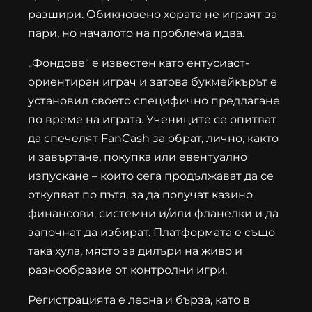
разшири. Обикновено хората не играят за
пари, но началото на проблема идва.
„Фондове“ е известен като ентусиаст-
ориентиран играч и затова букмейкърът е
установил своето специфично предлагане
по време на играта. Учениците се опитват
да спечелят FanCash за обрат, лично, както
и завъртане, покупка или евентуално
изпускане – които сега продължават да се
откупват по пътя, за да получат казино
финансови, системни и/или фланелки и да
започнат да избират. Платформата е също
така хула, място за дилъри на живо и
разнообразие от контролни игри.
Регистрацията е лесна и бърза, като в