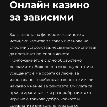
Онлайн казино
за зависими
Залаганията на феновете, казиното с
истински капитал за големи фенове на
спортни устройства, несъмнено се опитват
да постигнат по-силна яснота.
Приложението е силно обработено,
рекламите обикновено са конкурентни и
усещането е, че хората са лесни за
използване – особено ако вече сте имали
някакво мнение за феновете. Очилата са
проектирани така, че разнообразието от
игри не е толкова добро, колкото и
срещнатите дилъри, че това ще се