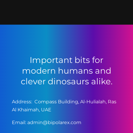
Important bits for
modern humans and
clever dinosaurs alike.
Address: Compass Building, Al-Hulialah, Ras
Al Khaimah, UAE
Email:
admin@bipolarex.com