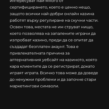
интересуват най-много от
сертифицирането, което е ценно нещо,
защото всички най-добри онлайн казина
работят върху регулиране на скучни части.
Освен това, местата не им струват нищо,
което позволява на запалените играчи да
изпробват казино, преди да се опитат да
създадат безплатен акаунт. Това е
привлекателната причина за
алтернативния уебсайт на казиното, която
кара клиентите да се регистрират, докато
играят играта. Всичко това може да доведе
до ненужни проблеми и да започне стари
маркетингови символи.