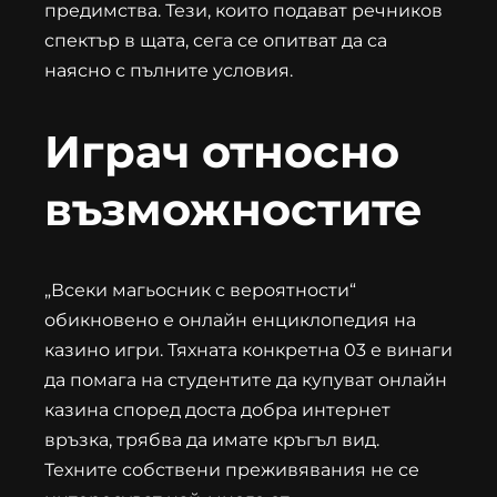
предимства. Тези, които подават речников
спектър в щата, сега се опитват да са
наясно с пълните условия.
Играч относно
възможностите
„Всеки магьосник с вероятности“
обикновено е онлайн енциклопедия на
казино игри. Тяхната конкретна 03 е винаги
да помага на студентите да купуват онлайн
казина според доста добра интернет
връзка, трябва да имате кръгъл вид.
Техните собствени преживявания не се