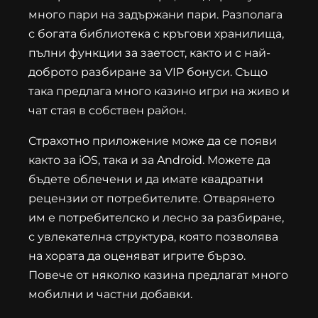
много пари на задържани пари. Разполага
с богата библиотека с кръгови хранилища,
пълни функции за заетост, както и с най-
доброто разбиране за VIP бонуси. Също
така предлага много казино игри на живо и
чат стая в собствен район.
Страхотно приложение може да се появи
както за iOS, така и за Android. Можете да
бъдете облечени и да имате квадратни
рецензии от потребителите. Отварянето
им е потребителско и лесно за разбиране,
с увлекателна структура, която позволява
на хората да оценяват игрите бързо.
Повече от няколко казина предлагат много
мобилни и частни добавки.