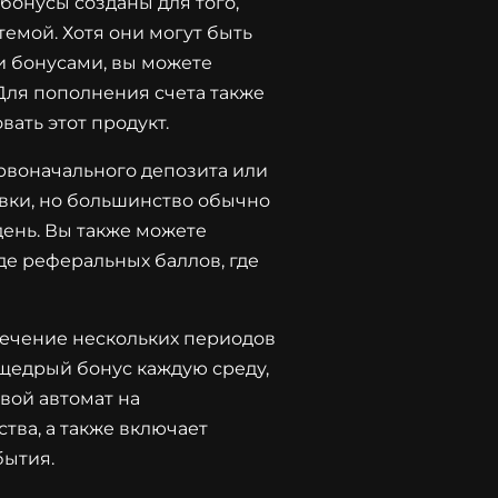
бонусы созданы для того,
емой. Хотя они могут быть
и бонусами, вы можете
Для пополнения счета также
ать этот продукт.
рвоначального депозита или
вки, но большинство обычно
день. Вы также можете
де реферальных баллов, где
течение нескольких периодов
щедрый бонус каждую среду,
вой автомат на
тва, а также включает
бытия.