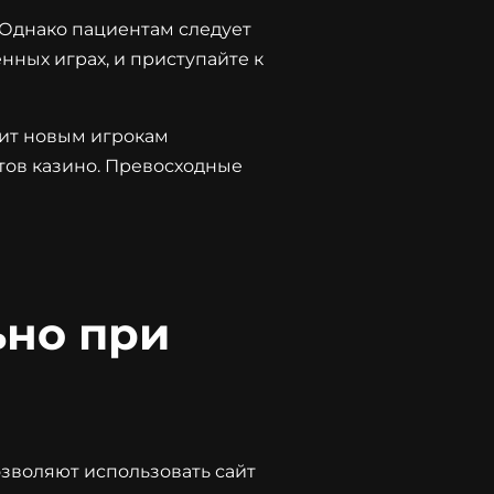
 Однако пациентам следует
нных играх, и приступайте к
лит новым игрокам
тов казино.
Превосходные
но при
зволяют использовать сайт