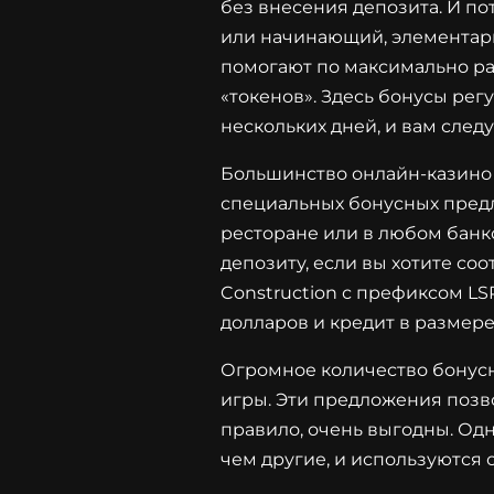
без внесения депозита. И п
или начинающий, элементар
помогают по максимально ра
«токенов». Здесь бонусы ре
нескольких дней, и вам след
Большинство онлайн-казино 
специальных бонусных предло
ресторане или в любом банк
депозиту, если вы хотите со
Construction с префиксом L
долларов и кредит в размере
Огромное количество бонусн
игры. Эти предложения позв
правило, очень выгодны. Одн
чем другие, и используются 