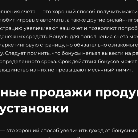
лнения счета — это хороший способ получить макс
 любит игровые автоматы, а также другие онлайн-иг
истрацию увеличивают ваш счет и позволяют попробо
денежных средств. Бонусы для пополнения счета мо
маркетинговую страницу, но обязательно ознакомьте
. Следует помнить, что бонусы нельзя вывести на ре
определенного срока. Срок действия бонусов может
большинство из них не превышают месячный лимит.
ные продажи проду
установки
 — это хороший способ увеличить доход от бонусных