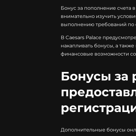
Бонус за пополнение счета 
внимательно изучить условия
выполнению требований по 
В Caesars Palace предусмот
накапливать бонусы, а также
финансовые возможности сох
Бонусы за 
предостав
регистраци
Дополнительные бонусы онла