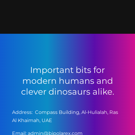
Important bits for
modern humans and
clever dinosaurs alike.
Address: Compass Building, Al-Hulialah, Ras
Al Khaimah, UAE
Email:
admin@bipolarex.com