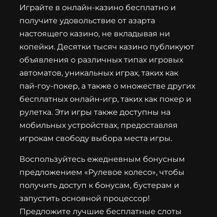
Играйте в онлайн-казино бесплатно и
получите удовольствие от азарта
настоящего казино, не вкладывая ни
копейки. Десятки тысяч казино публикуют
объявления о различных типах игровых
автоматов, уникальных играх, таких как
пай-гоу-покер, а также о множестве других
бесплатных онлайн-игр, таких как покер и
рулетка. Эти игры также доступны на
мобильных устройствах, предоставляя
игрокам свободу выбора места игры.
Воспользуйтесь ежедневным бонусным
предложением «Рулевое колесо», чтобы
получить доступ к бонусам, бустерам и
запустить основной процессор!
Предложите лучшие бесплатные слоты