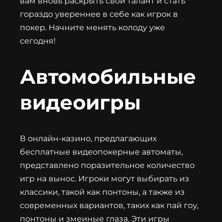
вам вновь раскрыть свой талант и стать
гораздо увереннее в себе как игрок в
покер. Начните менять колоду уже
сегодня!
Автомобильные
видеоигры
В онлайн-казино, предлагающих
бесплатные видеопокерные автоматы,
представлено поразительное количество
игр на вынос. Игроки могут выбирать из
классики, такой как понтоны, а также из
современных вариантов, таких как пай гоу,
понтоны и змеиные глаза. Эти игры