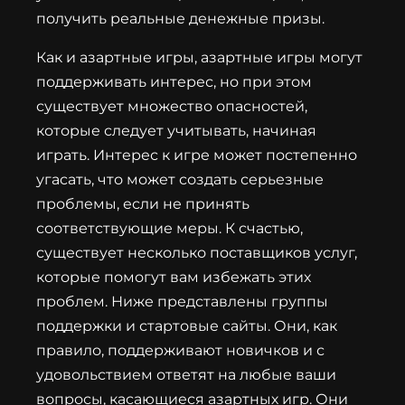
получить реальные денежные призы.
Как и азартные игры, азартные игры могут
поддерживать интерес, но при этом
существует множество опасностей,
которые следует учитывать, начиная
играть. Интерес к игре может постепенно
угасать, что может создать серьезные
проблемы, если не принять
соответствующие меры. К счастью,
существует несколько поставщиков услуг,
которые помогут вам избежать этих
проблем. Ниже представлены группы
поддержки и стартовые сайты. Они, как
правило, поддерживают новичков и с
удовольствием ответят на любые ваши
вопросы, касающиеся азартных игр. Они