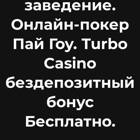
заведение.
Онлайн-покер
Пай Гоу. Turbo
Casino
бездепозитный
бонус
Бесплатно.