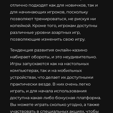
отлично подходят как для новичков, так и
для начинающих игроков, поскольку
позволяют тренироваться, не рискуя ни
копейкой. Кроме того, игрокам доступны
различные уровни азартных игр,
позволяющие изменить свою игру.
Тенденция развития онлайн-казино
набирает обороты, и это неудивительно.
Игры запускаются как на настольных
компьютерах, так и на мобильных
устройствах, что делает их доступными
практически везде. В них очень легко
играть, и для начала использования
доступна какая-либо бонусная платформа.
Вы можете играть сколько угодно, а также
участвовать в специальных акциях, чтобы