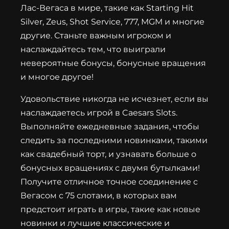
Лас-Вегаса в мире, такие как Starting Hit
Silver, Zeus, Shot Service, 777, MGM и многие
другие. Станьте важным игроком и
наслаждайтесь тем, что выиграли
невероятные бонусы, бонусные вращения
и многое другое!
Удовольствие никогда не исчезнет, ​​если вы
наслаждаетесь игрой в Caesars Slots.
Выполняйте ежедневные задания, чтобы
следить за последними новинками, такими
как свадебный торт, и узнавать больше о
бонусных вращениях с двумя бутылками!
Получите отличное точное соединение с
Вегасом с 75 слотами, в которых вам
предстоит играть в игры, такие как новые
новинки и лучшие классические и