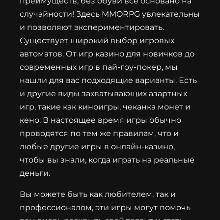
преимуществ, без обуви все основано на
случайности! Здесь MMORPG увлекательны
и позволяют экспериментировать.
Существует широкий выбор игровых
автоматов. От игр казино для новичков до
современных игр в пай-гоу-покер, мы
нашли для вас подходящие варианты. Есть
и другие виды захватывающих азартных
игр, такие как киноигры, чеканка монет и
кено. В настоящее время игры обычно
проводятся по тем же правилам, что и
любые другие игры в онлайн-казино,
чтобы вы знали, когда играть на реальные
деньги.
Вы можете быть как любителем, так и
профессионалом, эти игры могут помочь