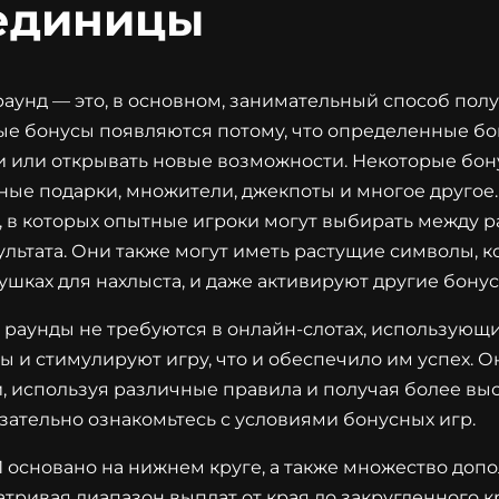
единицы
унд — это, в основном, занимательный способ пол
е бонусы появляются потому, что определенные бо
 или открывать новые возможности. Некоторые бон
ые подарки, множители, джекпоты и многое другое.
 в которых опытные игроки могут выбирать между 
льтата. Они также могут иметь растущие символы, к
ушках для нахлыста, и даже активируют другие бонус
 раунды не требуются в онлайн-слотах, использующи
 и стимулируют игру, что и обеспечило им успех. О
 используя различные правила и получая более выс
зательно ознакомьтесь с условиями бонусных игр.
П основано на нижнем круге, а также множество доп
тривая диапазон выплат от края до закругленного к