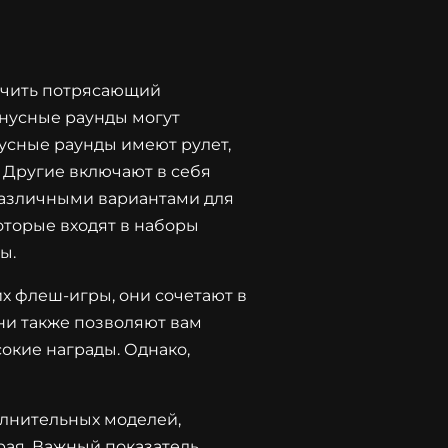
учить потрясающий
нусные раунды могут
усные раунды имеют рулет,
 Другие включают в себя
различными вариантами для
оторые входят в наборы
ы.
х флеш-игры, они сочетают в
ни также позволяют вам
окие награды. Однако,
олнительных моделей,
рая. Важный показатель