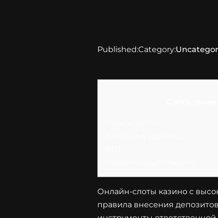
Published:
Category:
Uncategor
Сообщения
Линии выплат
Бонусные единицы
РТП
Правила азартных игр
Онлайн-слоты казино с высо
правила внесения депозитов
инструменты ответственной и