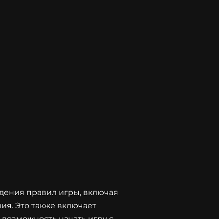
дения правил игры, включая
ия. Это также включает
 возможность начать игру с