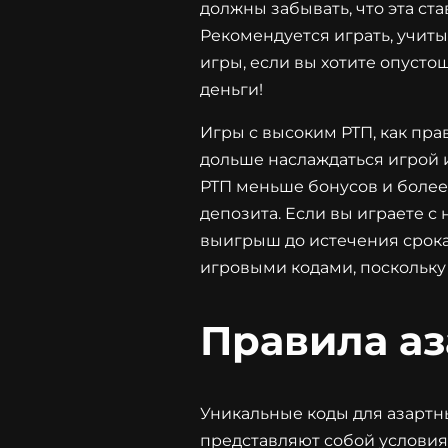
должны забывать, что эта с
Рекомендуется играть, учиты
игры, если вы хотите опусто
деньги!
Игры с высоким РТП, как пр
дольше наслаждаться игрой и
РТП меньше бонусов и более
депозита. Если вы играете 
выигрыш до истечения срока
игровыми кодами, поскольку
Правила аз
Уникальные коды для азартн
представляют собой условия