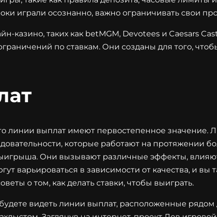
оки играли осознанно, важно ограничивать свои п
н-казино, таких как betMGM, Devotees и Caesars Cast
граничений по ставкам. Они созданы для того, что
лат
, то линии выплат имеют первостепенное значение. 
довательности, которые работают на протяжении бо
ыигрыша. Они вызывают различные эффекты, влияют 
огут варьироваться в зависимости от качества, и вы
оветы о том, как делать ставки, чтобы выиграть.
ы будете видеть линии выплат, расположенные рядом 
ахлыстом. Заглянув на интернет-проект
Лев игровой