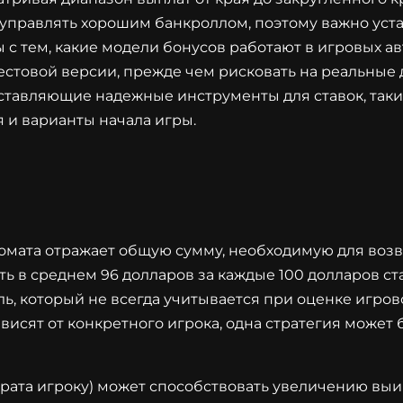
 управлять хорошим банкроллом, поэтому важно уст
 с тем, какие модели бонусов работают в игровых а
естовой версии, прежде чем рисковать на реальные 
ставляющие надежные инструменты для ставок, таки
 и варианты начала игры.
омата отражает общую сумму, необходимую для возвр
ь в среднем 96 долларов за каждые 100 долларов ст
, который не всегда учитывается при оценке игрово
ависят от конкретного игрока, одна стратегия может 
врата игроку) может способствовать увеличению выи