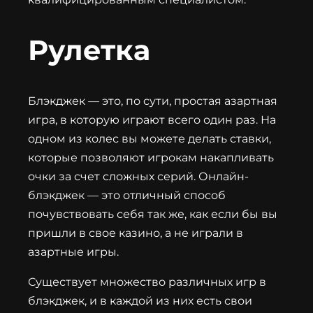
Рулетка
Блэкджек — это, по сути, простая азартная
игра, в которую играют всего один раз. На
одном из колес вы можете делать ставки,
которые позволяют игрокам накапливать
очки за счет сложных серий. Онлайн-
блэкджек — это отличный способ
почувствовать себя так же, как если бы вы
пришли в свое казино, а не играли в
азартные игры.
Существует множество различных игр в
блэкджек, и в каждой из них есть свои