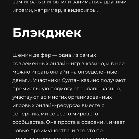
вам играть в игры или заниматься другими
играми, например, в видеоигры.
Блэкджек
Шемин де фер — одна из самых
современных онлайн-игр в казино, и в нее
можно играть онлайн на определенные
деньги. Участники
Султан казино
получают
премиальную подмогу от онлайн-казино,
участвуют во многих организованных
игровых онлайн-ресурсах вместе с
соперниками со всего мирового
сообщества. Она проста в освоении, имеет
новые преимущества, и все это по-
прежнему доставляет удовольствие