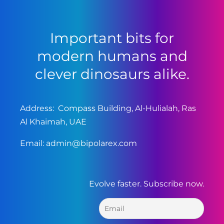
Important bits for
modern humans and
clever dinosaurs alike.
Address: Compass Building, Al-Hulialah, Ras
Al Khaimah, UAE
Email:
admin@bipolarex.com
Evolve faster. Subscribe now.