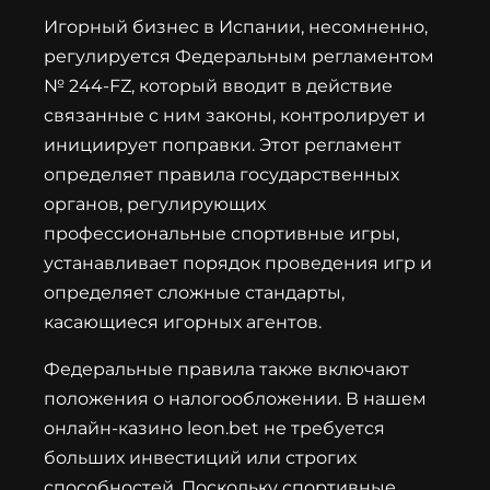
Игорный бизнес в Испании, несомненно,
регулируется Федеральным регламентом
№ 244-FZ, который вводит в действие
связанные с ним законы, контролирует и
инициирует поправки. Этот регламент
определяет правила государственных
органов, регулирующих
профессиональные спортивные игры,
устанавливает порядок проведения игр и
определяет сложные стандарты,
касающиеся игорных агентов.
Федеральные правила также включают
положения о налогообложении. В нашем
онлайн-казино
leon.bet
не требуется
больших инвестиций или строгих
способностей. Поскольку спортивные