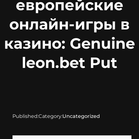
европейские
онлайн-игры в
казино: Genuine
leon.bet Put
Published:
Category:
Uncategorized