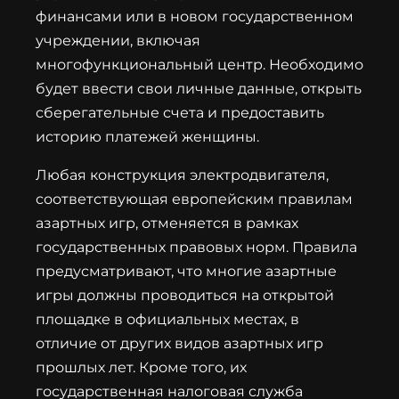
финансами или в новом государственном
учреждении, включая
многофункциональный центр. Необходимо
будет ввести свои личные данные, открыть
сберегательные счета и предоставить
историю платежей женщины.
Любая конструкция электродвигателя,
соответствующая европейским правилам
азартных игр, отменяется в рамках
государственных правовых норм. Правила
предусматривают, что многие азартные
игры должны проводиться на открытой
площадке в официальных местах, в
отличие от других видов азартных игр
прошлых лет. Кроме того, их
государственная налоговая служба