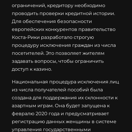
ограничений, кредитору необходимо
проводить проверки кредитной истории.
Для обеспечения безопасности
европейских конкурентов правительство
Коста-Рики разработало строгую
процедуру исключения граждан из числа
посетителей. Это позволяет жителям
задавать вопросы, чтобы ограничить
доступ к казино.
Национальная процедура исключения лиц
из числа получателей пособий была
создана для поддержания их склонности к
азартным играм. Она будет запущена к
февралю 2020 года и предусматривает
регистрацию данных женщины в системе
управления государственными