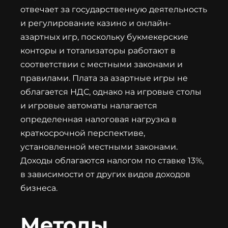
отвечает за государственную деятельность
и регулирование казино и онлайн-
азартных игр, поскольку букмекерские
конторы и тотализаторы работают в
соответствии с местными законами и
правилами. Плата за азартные игры не
облагается НДС, однако на игровые столы
и игровые автоматы налагается
определенная налоговая нагрузка в
краткосрочной перспективе,
установленной местными законами.
Доходы облагаются налогом по ставке 13%,
в зависимости от других видов доходов
бизнеса.
Методы