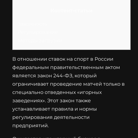
Контент-статьи
Законность
Регулирование
Методы загрузки
В отношении ставок на спорт в России
федеральным правительственным актом
является закон 244-ФЗ, который
ограничивает проведение матчей только в
специально отведенных «игорных
заведениях». Этот закон также
устанавливает правила и нормы
регулирования деятельности
предприятий.