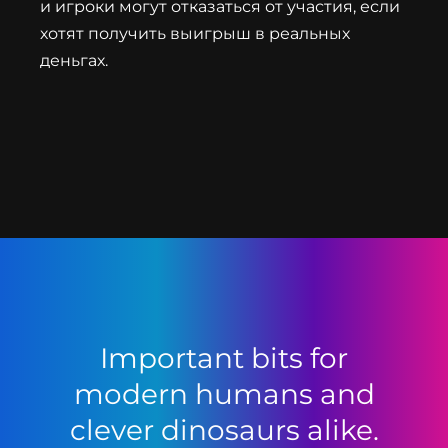
и игроки могут отказаться от участия, если
хотят получить выигрыш в реальных
деньгах.
Important bits for
modern humans and
clever dinosaurs alike.