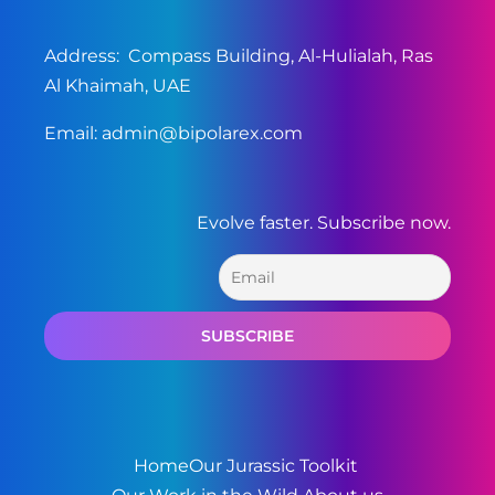
Address: Compass Building, Al-Hulialah, Ras
Al Khaimah, UAE
Email:
admin@bipolarex.com
Evolve faster. Subscribe now.
Home
Our Jurassic Toolkit