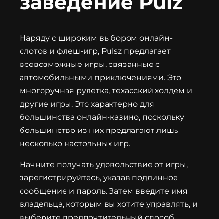
заведение Pulz
Наряду с широким выбором онлайн-
слотов и флеш-игр, Pulsz предлагает
всевозможные игры, связанные с
автомобильными приключениями. Это
многоручная рулетка, техасский холдем и
другие игры. Это характерно для
большинства онлайн-казино, поскольку
большинство из них предлагают лишь
несколько настольных игр.
Начните получать удовольствие от игры,
зарегистрируйтесь, указав подлинное
сообщение и пароль. Затем введите имя
владельца, которым вы хотите управлять, и
выберите предпочтительный способ