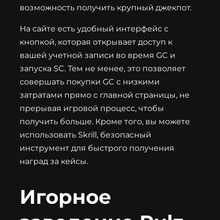
возможность получить крупный джекпот.
На сайте есть удобный интерфейс с
кнопкой, которая открывает доступ к
вашей учетной записи во время GC и
запуска SC. Тем не менее, это позволяет
совершать покупки GC с низкими
затратами прямо с главной страницы, не
прерывая игровой процесс, чтобы
получить больше. Кроме того, вы можете
использовать Skrill, безопасный
инструмент для быстрого получения
наград за кейсы.
Игорное