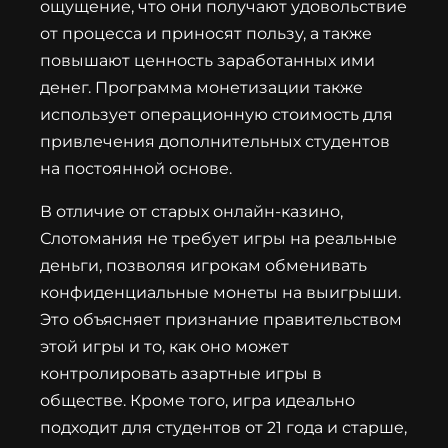
ощущение, что они получают удовольствие
от процесса и приносят пользу, а также
повышают ценность заработанных ими
денег. Программа монетизации также
использует операционную стоимость для
привлечения дополнительных студентов
на постоянной основе.
В отличие от старых онлайн-казино,
Слотомания не требует игры на реальные
деньги, позволяя игрокам обменивать
конфиденциальные монеты на выигрыши.
Это объясняет признание правительством
этой игры и то, как оно может
контролировать азартные игры в
обществе. Кроме того, игра идеально
подходит для студентов от 21 года и старше,