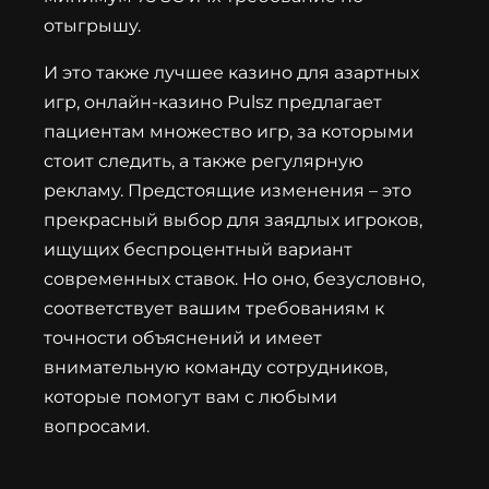
отыгрышу.
И это также лучшее казино для азартных
игр, онлайн-казино Pulsz предлагает
пациентам множество игр, за которыми
стоит следить, а также регулярную
рекламу. Предстоящие изменения – это
прекрасный выбор для заядлых игроков,
ищущих беспроцентный вариант
современных ставок. Но оно, безусловно,
соответствует вашим требованиям к
точности объяснений и имеет
внимательную команду сотрудников,
которые помогут вам с любыми
вопросами.