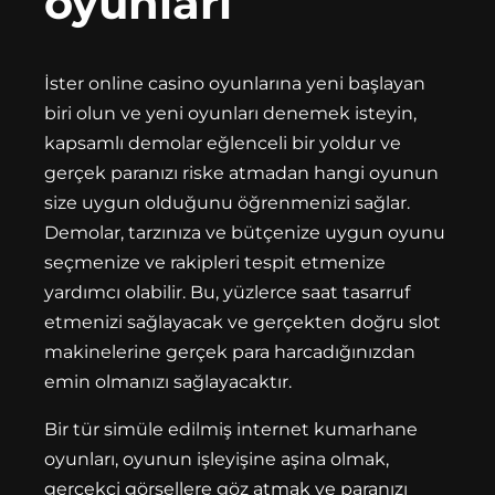
oyunları
İster online casino oyunlarına yeni başlayan
biri olun ve yeni oyunları denemek isteyin,
kapsamlı demolar eğlenceli bir yoldur ve
gerçek paranızı riske atmadan hangi oyunun
size uygun olduğunu öğrenmenizi sağlar.
Demolar, tarzınıza ve bütçenize uygun oyunu
seçmenize ve rakipleri tespit etmenize
yardımcı olabilir. Bu, yüzlerce saat tasarruf
etmenizi sağlayacak ve gerçekten doğru slot
makinelerine gerçek para harcadığınızdan
emin olmanızı sağlayacaktır.
Bir tür simüle edilmiş internet kumarhane
oyunları, oyunun işleyişine aşina olmak,
gerçekçi görsellere göz atmak ve paranızı