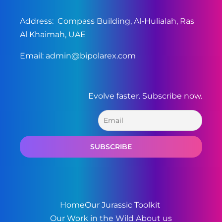
Address: Compass Building, Al-Hulialah, Ras
Al Khaimah, UAE
Email:
admin@bipolarex.com
Evolve faster. Subscribe now.
Home
Our Jurassic Toolkit
Our Work in the Wild
About us