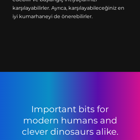
karşılayabilirler. Ayrıca, karşılayabileceğiniz en
iyi kumarhaneyi de önerebilirler.
Important bits for
modern humans and
clever dinosaurs alike.