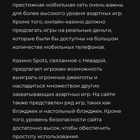
престижная мобильная сеть очень важны
для более высокого уровня азартных игр.
Кроме того, онлайн-казино должно
предлагать игры на реальные деньги,
которые были бы доступны на большом
количестве мобильных телефонов.
Казино Spots, связанное с Невадой,
предлагает игрокам возможность
выиграть огромные джекпоты и
насладиться множеством других
захватывающих азартных игр. На сайте
также представлен ряд игр, таких как
блэкджек и настольный блэкджек. Кроме
того, уровень безопасности сайта
достаточно высок, чтобы обеспечить
простоту использования.