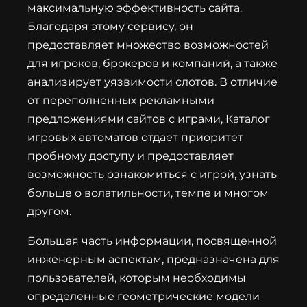
максимальную эффективность сайта.
Благодаря этому сервису, он
предоставляет множество возможностей
для игроков, брокеров и компаний, а также
анализирует уязвимости слотов. В отличие
от переполненных рекламными
предложениями сайтов с играми, Каталог
игровых автоматов отдает приоритет
пробному доступу и предоставляет
возможность ознакомиться с игрой, узнать
больше о волатильности, темпе и многом
другом.
Большая часть информации, посвященной
инженерным аспектам, предназначена для
пользователей, которым необходимы
определенные геометрические модели