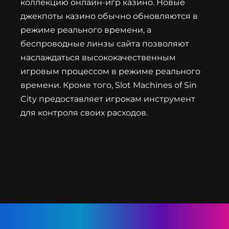
коллекцию онлайн-игр казино. Новые
джекпоты казино обычно обновляются в
режиме реального времени, а
беспроводные линзы сайта позволяют
наслаждаться высококачественным
игровым процессом в режиме реального
времени. Кроме того, Slot Machines of Sin
City предоставляет игрокам инструмент
для контроля своих расходов.