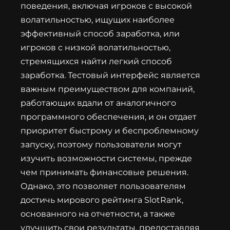
поведения, включая игроков с высокой
волатильностью, ищущих наиболее
эффективный способ заработка, или
игроков с низкой волатильностью,
стремящихся найти легкий способ
заработка. Тестовый интерфейс является
важным преимуществом для компаний,
работающих вдали от аналогичного
программного обеспечения, и он отдает
приоритет быстрому и беспроблемному
запуску, поэтому пользователи могут
изучить возможности системы, прежде
чем принимать финансовые решения.
Однако, это позволяет пользователям
достичь мирового рейтинга SlotRank,
основанного на отчетности, а также
улучшить свои результаты, предоставляя