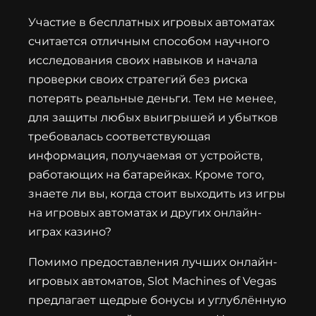
Участие в бесплатных игровых автоматах
считается отличным способом научного
исследования своих навыков и начала
проверки своих стратегий без риска
потерять реальные деньги. Тем не менее,
для защиты любых выигрышей и убытков
требовалась соответствующая
информация, получаемая от устройств,
работающих на батарейках. Кроме того,
знаете ли вы, когда стоит выходить из игры
на игровых автоматах и ​​других онлайн-
играх казино?
Помимо предоставления лучших онлайн-
игровых автоматов, Slot Machines of Vegas
предлагает щедрые бонусы и углублённую