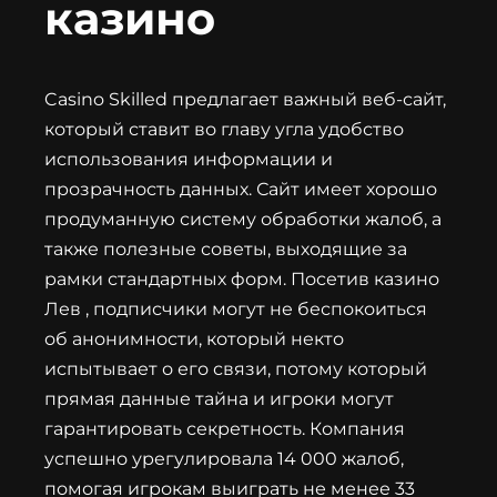
казино
Casino Skilled предлагает важный веб-сайт,
который ставит во главу угла удобство
использования информации и
прозрачность данных. Сайт имеет хорошо
продуманную систему обработки жалоб, а
также полезные советы, выходящие за
рамки стандартных форм. Посетив
казино
Лев
, подписчики могут не беспокоиться
об анонимности, который некто
испытывает о его связи, потому который
прямая данные тайна и игроки могут
гарантировать секретность. Компания
успешно урегулировала 14 000 жалоб,
помогая игрокам выиграть не менее 33