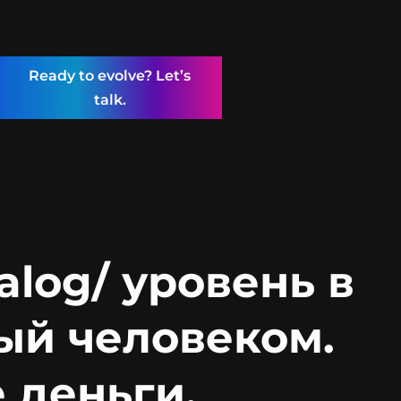
Ready to evolve? Let’s
talk.
talog/ уровень в
ый человеком.
 деньги.