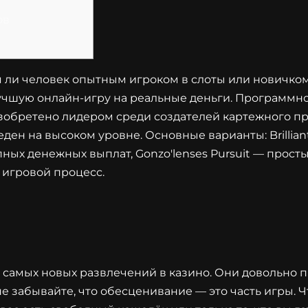
ов
я ли человек опытным игроком в слоты или новичком
чшую онлайн-игру на реальные деньги. Программно
зобретено лидером среди создателей картежного п
еден на высоком уровне.
Основные варианты: Brillian
ых денежных выплат, Gonzo'lenses Pursuit — просты
игровой процесс.
 самых новых развлечений в казино. Они довольно п
е забывайте, что обесценивание — это часть игры. 