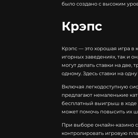
было создано с высоким уро
Крэпс
Крэпс — это хорошая игра в 
игорных заведениях, так и о
могут делать ставки на две,
одному. Здесь ставки на одн
Включая легкодоступную сист
предлагают немаленькие кат
бесплатный выигрыш в ходе и
может помочь повысить их ш
При выборе онлайн-казино с
контролировать игровую пла