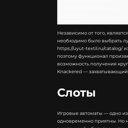
Получение решений
Служба поддержки клиент
Законность
Независимо от того, являетс
необходимо было выбрать лу
https://uyut-textil.ru/catalog/
и
поэтому функционал произв
возможность получения крупн
Knackered — захватывающий 
Слоты
Игровые автоматы — одно из
одновременно приятны. Но н