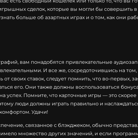
 вас есть свободный кошелёк или только то, что вы г
грышных сделок, которые вы могли бы совершить в
знать больше об азартных играх и о том, как они раб
афий, вам понадобятся привлекательные аудиозапи
лекательными. И все же, сосредоточившись на том, 
 от своих ставок, следует помнить, что во-первых, 
ься его. Они также должны воспользоваться бонусам
а успех. Помните, что карточные игры — это скорее
оэтому люди должны играть правильно и наслаждат
 комфортом. Удачи!
ечение, связанное с блэкджеком, обычно представ
, имело множество других значений, и если програ