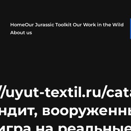
Home
Our Jurassic Toolkit
Our Work in the Wild
About us
uyut-textil.ru/ca
андит, вооруженн
игра на реальные