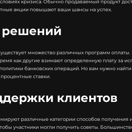
ловиях кризиса. Обычно продаваемый продукт дост
латные акции повышают ваши шансы на успех.
 решений
существует множество различных программ оплаты.
время как другие взимают определенную плату за ис
 политики банковских операций. Но вам нужно найти т
 процентные ставки.
ддержки клиентов
амируют различные категории способов получения 
тобы участники могли получить советы. Большинство