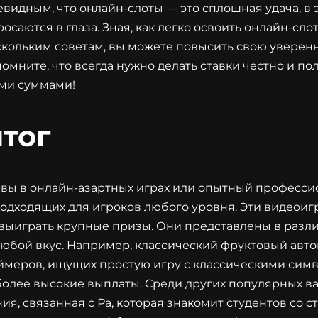
евидным, что онлайн-слоты — это сплошная удача, в 
росаются в глаза. Зная, как легко освоить онлайн-сл
скольким советам, вы можете повысить свою уверенн
мните, что всегда нужно делать ставки честно и пол
ими суммами!
тог
к вы в онлайн-азартных играх или опытный професси
подходящих для игроков любого уровня. Эти видеои
ыиграть крупные призы. Они представлены в различ
бой вкус. Например, классический фруктовый авто
ймеров, ищущих простую игру с классическими сим
олее высокие выплаты. Среди других популярных в
ия, связанная с Ра, которая знакомит студентов со