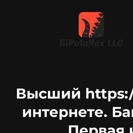
Skip
to
content
Высший https://
интернете. Б
Первая 