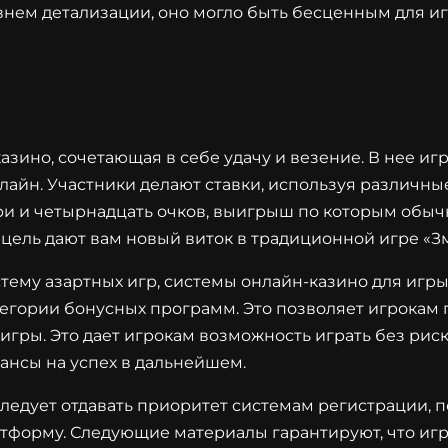
внем детализации, оно могло быть бесценным для иг
казино, сочетающая в себе удачу и везение. В нее иг
нлайн. Участники делают ставки, используя различны
 три и четырнадцать очков, выигрыш по которым обыч
у цель дают вам новый виток в традиционной игре «З
ему азартных игр, системы онлайн-казино для игры 
егории бонусных программ. Это позволяет игрокам 
гры. Это дает игрокам возможность играть без риска
ансы на успех в дальнейшем.
ледует отдавать приоритет системам регистрации, 
тформу. Следующие материалы гарантируют, что игр