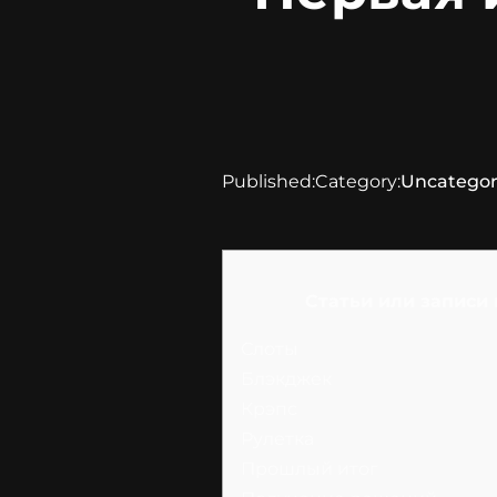
Published:
Category:
Uncategor
Статьи или записи 
Слоты
Блэкджек
Крэпс
Рулетка
Прошлый итог