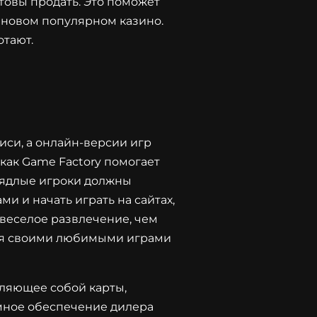
отовы продать. Это поможет
 новом популярном казино.
отают.
си, а онлайн-версии игр
как Game Factory помогает
заядлые игроки должны
и и начать играть на сайтах,
 веселое развлечение, чем
ься своими любимыми играми
ляющее собой карты,
ммное обеспечение дилера