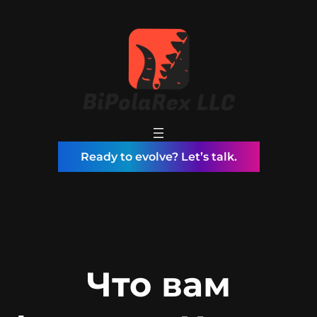
Skip
to
content
Ready to evolve? Let’s talk.
Что вам