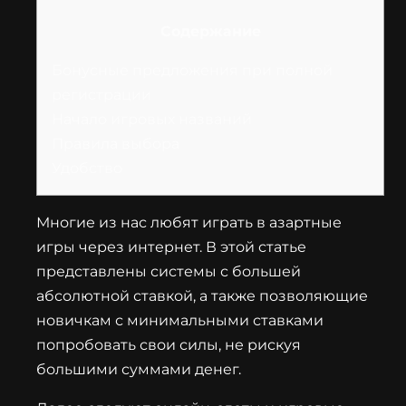
Содержание
Бонусные предложения при полной
регистрации
Начало игровых названий
Правила выбора
Удобство
Многие из нас любят играть в азартные
игры через интернет. В этой статье
представлены системы с большей
абсолютной ставкой, а также позволяющие
новичкам с минимальными ставками
попробовать свои силы, не рискуя
большими суммами денег.