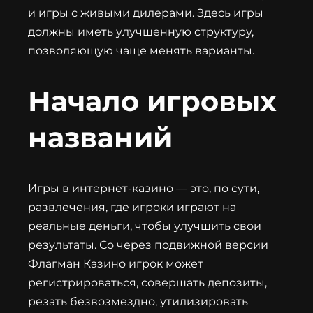
и игры с живыми дилерами. Здесь игры
должны иметь улучшенную структуру,
позволяющую чаще менять варианты.
Начало игровых
названий
Игры в интернет-казино — это, по сути,
развлечения, где игроки играют на
реальные деньги, чтобы улучшить свои
результаты. Со через подвижной версии
Флагман Казино
игрок может
регистрироваться, совершать депозиты,
резать безвозмездно, утилизировать