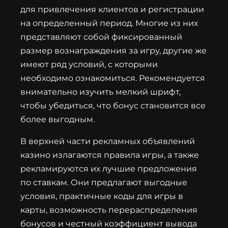
для привлечения клиентов и регистрации
на определенный период. Многие из них
представляют собой фиксированный
размер вознаграждения за игру, другие же
имеют ряд условий, с которыми
необходимо ознакомиться. Рекомендуется
внимательно изучить мелкий шрифт,
чтобы убедиться, что бонус становится все
более выгодным.
В верхней части рекламных объявлений
казино излагаются правила игры, а также
рекламируются их лучшие предложения
по ставкам. Они предлагают выгодные
условия, практичные коды для игры в
карты, возможность перераспределения
бонусов и честный коэффициент вывода