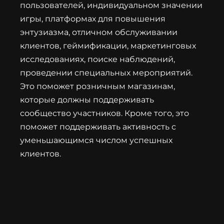
пользователей, индивидуальном значении
игры, платформах для повышения
энтузиазма, отличном обслуживании
клиентов, геймификации, маркетинговых
исследованиях, поиске наблюдений,
проведении специальных мероприятий.
Это поможет розничным магазинам,
которые должны поддерживать
сообщество участников. Кроме того, это
поможет поддерживать активность с
уменьшающимся числом успешных
клиентов.