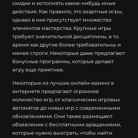
скидки и исполнять какие-нибудь иные
действия. Как правило, это азартные игры,
однако в них присутствует множество
элементов мастерства. Крупные игры
требуют значительной дисциплины, в то
время как другие более требовательны и
менее строги. Некоторые даже предлагают
бонусные программы, которые делают
игру еще приятнее.
Некоторые из лучших онлайн-казино в
интернете предлагают огромное
количество игр, от классических игровых
автоматов до новых игр с современными
обновлениями. Они также размещают
объявления с бесплатными вращениями,
которые нужно выиграть, чтобы найти