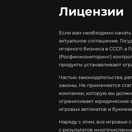
Лицензии
Если вам необходимо начать 
актуальное соглашение. Гос
игорного бизнеса в СССР, а
(Росфинмониторинг) контро
продукты устанавливают ог
Частью законодательства, р
законы. Не применяется ста
компании, которую вы должны
ограничивает юридические а
игровых автоматов и букмек
Наряду с этим, все игровые
с результатов многочисленн