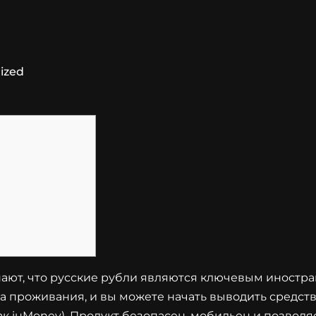
ized
ают, что русские рубли являются ключевым иностр
а проживания, и вы можете начать выводить средст
ак iuMoney). Продукт безопасен, мобильен и позволя