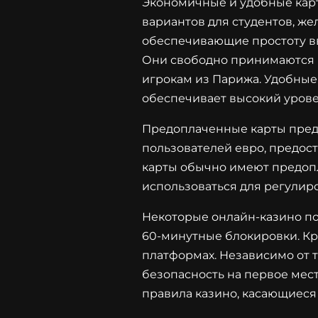
Экономичные и удобные карт
вариантов для студентов, ж
обеспечивающие простоту вво
Они свободно принимаются н
игрокам из Парижа. Удобные
обеспечивает высокий урове
Предоплаченные карты пред
пользователей евро, предос
карты обычно имеют предопл
использоваться для регулир
Некоторые онлайн-казино по
60-минутные блокировки. Кр
платформах. Независимо от тог
безопасность на первое мес
правила казино, касающиес