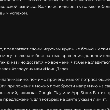
нковской выписке.
Важно использовать только небол
вым успехом.
о, предлагают своим игрокам крупные бонусы, если 
ы могут включать бесплатные вращения, дополнител
аких казино достаточно времени, чтобы насладить
вавая Хэллоуин» или «Ночь Дада».
лайн-казино, помимо прочего, имеют потрясающие 
 Эти приложения можно приобрести напрямую на сайт
жений, таких как Google Play или App Store. В этих
 предложения, для которых на сайте указан лимит.
 с факторами, которые возникают при игре в онлай