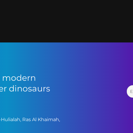
or modern
r dinosaurs
Hulialah, Ras Al Khaimah,