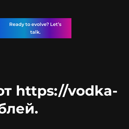
Ready to evolve? Let’s
talk.
 https://vodka-
ублей.