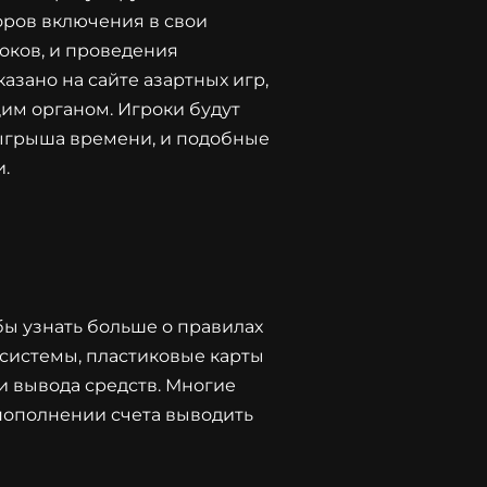
оров включения в свои
оков, и проведения
азано на сайте азартных игр,
им органом. Игроки будут
тыгрыша времени, и подобные
.
ы узнать больше о правилах
системы, пластиковые карты
и вывода средств. Многие
пополнении счета выводить