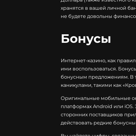
хранятся в вашей личной ба
не будете довольны финансо
Бонусы
Интернет-казино, как правил
ими воспользоваться. Бонус
бонусным предложениям. В т
каникулами, такими как «Кро
Оригинальные мобильные он
платформах Android или iOS.
сторонних поставщиков прило
действовать редкие бонусные
Вы найдете цифры, связанные