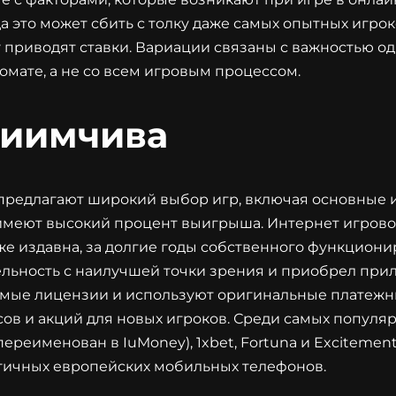
да это может сбить с толку даже самых опытных игро
му приводят ставки. Вариации связаны с важностью 
омате, а не со всем игровым процессом.
риимчива
предлагают широкий выбор игр, включая основные 
имеют высокий процент выигрыша. Интернет игров
же издавна, за долгие годы собственного функцион
ельность с наилучшей точки зрения и приобрел при
имые лицензии и используют оригинальные платежн
ов и акций для новых игроков. Среди самых популя
реименован в IuMoney), 1xbet, Fortuna и Excitement
гичных европейских мобильных телефонов.