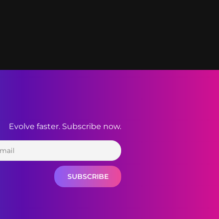
Evolve faster. Subscribe now.