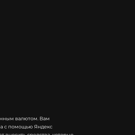
анным валютом. Вам
ва с помощью Яндекс
ет вносить средства, которые