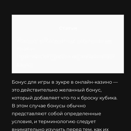
Статьи
Абсолютно бесплатные перемещения
Кэшбэк
Практически нулевой первоначальный
взнос
Бонус для игры в эукре в онлайн-казино —
это действительно желанный бонус,
который добавляет что-то к броску кубика.
В этом случае бонусы обычно
представляют собой определенные
условия, и терминологию следует
внимательно изучить перед тем, как их