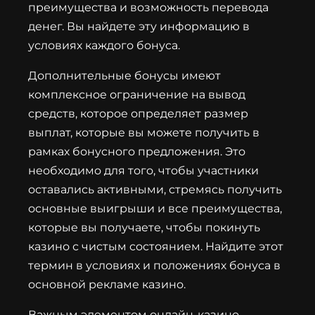
преимущества и возможность перевода
денег. Вы найдете эту информацию в
условиях каждого бонуса.
Дополнительные бонусы имеют
комплексное ограничение на вывод
средств, которое определяет размер
выплат, которые вы можете получить в
рамках бонусного предложения. Это
необходимо для того, чтобы участники
оставались активными, стремясь получить
основные выигрыши и все преимущества,
которые вы получаете, чтобы покинуть
казино с чистым состоянием. Найдите этот
термин в условиях и положениях бонуса в
основной рекламе казино.
Важным элементом онлайн-казино