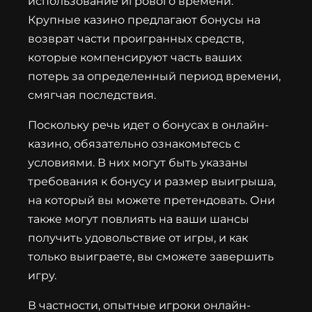
использование игрового времени.
Крупные казино предлагают бонусы на
возврат части проигранных средств,
которые компенсируют часть ваших
потерь за определенный период времени,
смягчая последствия.
Поскольку речь идет о бонусах в онлайн-
казино, обязательно ознакомьтесь с
условиями. В них могут быть указаны
требования к бонусу и размер выигрыша,
на который вы можете претендовать. Они
также могут повлиять на ваши шансы
получить удовольствие от игры, и как
только выиграете, вы сможете завершить
игру.
В частности, опытные игроки онлайн-