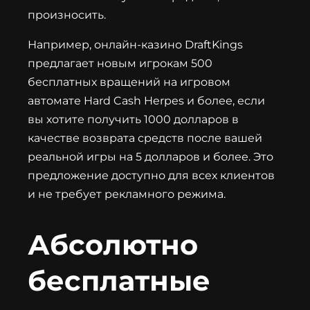
произносить.
Например, онлайн-казино DraftKings
предлагает новым игрокам 500
бесплатных вращений на игровом
автомате Hard Cash Herpes и более, если
вы хотите получить 1000 долларов в
качестве возврата средств после вашей
реальной игры на 5 долларов и более. Это
предложение доступно для всех клиентов
и не требует рекламного режима.
Абсолютно
бесплатные