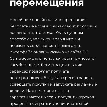
перемещения
Новейшие онлайн-казино предлагают
бесплатные игры в рамках своих программ
лояльности, что может быть лучшим
способом увеличить время игры и
повысить свои шансы на выигрыш.
Интерфейс онлайн-казино на сайте
BC
Game зеркало
в ненавязчивом темновато-
голубом цвете. Регистрация в таких
сервисах позволяет получать
повторяющиеся бонусы за регистрацию,
совершать покупки и запускать рекламные
ролики. На этом этапе деньги
зарабатываются, чтобы побудить игроков
продолжать играть и увеличивать свой