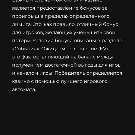
является предоставление бонусов за
проигрыш в пределах определенного
лимита. Это, как правило, отличный бонус
для игроков, желающих уменьшить свои
потери. Условия бонуса описаны в разделе
«События». Ожидаемое значение (EV) —
это фактор, влияющий на баланс между
получением достаточной выгоды для игры
и началом игры. Победитель определяется
казино с помощью лучшего игрового
автомата.