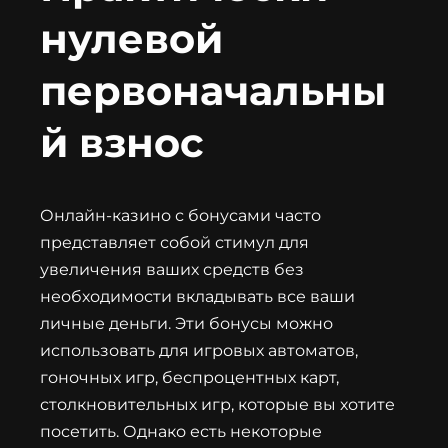
нулевой
первоначальны
й взнос
Онлайн-казино с бонусами часто
представляет собой стимул для
увеличения ваших средств без
необходимости вкладывать все ваши
личные деньги. Эти бонусы можно
использовать для игровых автоматов,
гоночных игр, беспроцентных карт,
столкновительных игр, которые вы хотите
посетить. Однако есть некоторые