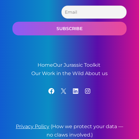
Home
Our Jurassic Toolkit
Our Work in the Wild
About us
Facebook
X
LinkedIn
Instagram
Privacy Policy
(How we protect your data —
no claws involved.)