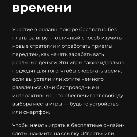
времени
Участие в онлайн-покере бесплатно без
платы за игру — отличный способ изучить
новые стратегии и отработать приемы
перед тем, как начать зарабатывать
реальные деньги. Эти игры также идеально
подходят для того, чтобы скоротать время,
если вы устали или хотите немного
развлечься. Они беспроводные и
интерактивные, что обеспечивает свободу
выбора места игры — будь то устройство
или смартфон.
Чтобы начать играть в бесплатные онлайн-
слоты, нажмите на ссылку «Играть» или