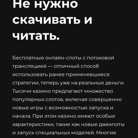
Не нужно
скачивать и
читать.
Бесплатные онлайн-слоты с потоковой
трансляцией — отличный способ
использовать ранее применявшиеся
стратегии, теперь уже на реальные деньги.
Тысячи казино предлагают множество
популярных слотов, включая совершенно
новые игры с возможностью запуска и
начала. При этом казино имеют особые
характеристики, такие как новые джекпоты
и запуск специальных моделей. Многие