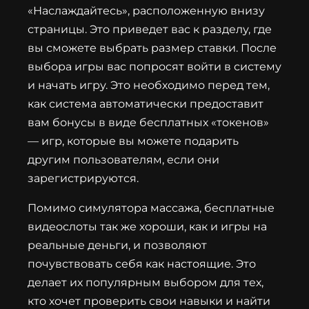
«Наслаждайтесь», расположенную внизу
страницы. Это приведет вас к разделу, где
вы сможете выбрать размер ставки. После
выбора игры вас попросят войти в систему
и начать игру. Это необходимо перед тем,
как система автоматически предоставит
вам бонусы в виде бесплатных «токенов»
— игр, которые вы можете подарить
другим пользователям, если они
зарегистрируются.
Помимо симулятора массажа, бесплатные
видеослоты так же хороши, как и игры на
реальные деньги, и позволяют
почувствовать себя как настоящие. Это
делает их популярным выбором для тех,
кто хочет проверить свои навыки и найти