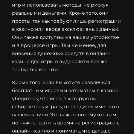
игр и использовать методы, не рискуя
реальными деньгами. Кроме того, они
просты, так как требуют лишь регистрации
в казино или ввода эксклюзивных данных.
Они также доступны на вашем устройстве
и в процессе игры. Тем не менее, для
внесения денежных средств в онлайн-
казино для игры в видеослоты все же
требуется кое-что.
Кроме того, если вы хотите развлечься
бесплатным игровым автоматом в казино,
убедитесь, что игра, в которую вы
собираетесь играть, проводится именно в
вашем казино. Это важно, потому что вам
не нужно тратить время на регистрацию в
онлайн-казино и понимать, что дальше