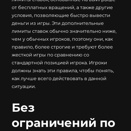
от бесплатных вращений, а также другие
условия, позволяющие быстро вывести
деньги из игры. Эти дополнительные
лимиты ставок обычно значительно ниже,
чем у обычных игроков, поэтому они, как
правило, более строгие и требуют более
жесткой игры по сравнению со
стандартной позицией игрока. Игроки
должны знать эти правила, чтобы понять,
как лучше всего действовать в данной
ситуации.
Без
ограничений по