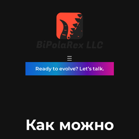
Skip
to
content
Ready to evolve? Let’s talk.
Как можно