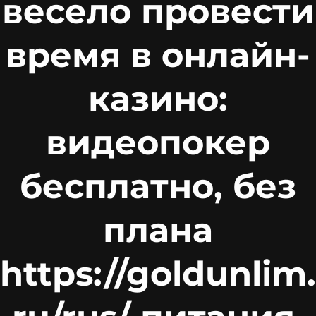
весело провести
время в онлайн-
казино:
видеопокер
бесплатно, без
плана
https://goldunlim.