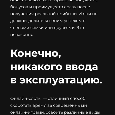
бонусов и преимуществ сразу после
получения реальной прибыли. И они не
должны делиться своим успехом с
членами семьи или друзьями. Это
незаконно.
Конечно,
никакого ввода
в эксплуатацию.
Онлайн-слоты — отличный способ
скоротать время за современными
онлайн-играми, освоить различные виды