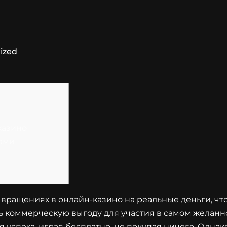
ized
казино
нами
х вращениях в онлайн-казино на реальные деньги, 
 коммерческую выгоду для участия в самом желанном
 успеха, играя бесплатно, не покупая ничего.
Однако