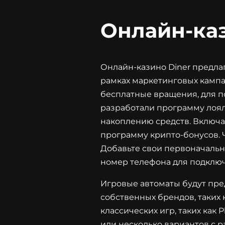
Онлайн-ка
Онлайн-казино Diner предла
рамках маркетинговых кампа
бесплатные вращения, для п
разработали программу лоя
накоплению средств. Включая
программу крипто-бонусов. 
Добавьте свои первоначальн
номер телефона для подключ
Игровые автоматы будут пре
собственных брендов, таких 
классических игр, таких как 
или несколько вариантов с 