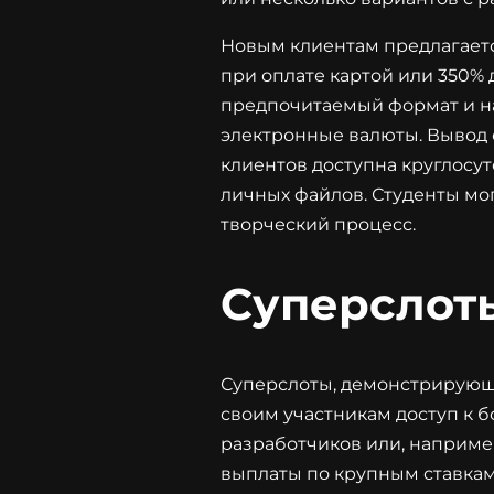
Новым клиентам предлагает
при оплате картой или 350% 
предпочитаемый формат и нач
электронные валюты. Вывод 
клиентов доступна круглосу
личных файлов. Студенты мог
творческий процесс.
Суперслот
Суперслоты, демонстрирующ
своим участникам доступ к б
разработчиков или, например
выплаты по крупным ставкам