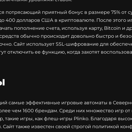
ся потрясающий приятный бонус в размере 75% от 
до 400 долларов США в криптовалюте. После этого 
ать пополнение счета, используя карту, Bitcoin и 
средств обычно происходит довольно быстро и без
точно. Сайт использует SSL-шифрование для обеспе
ут отключить ее функцию, когда захотят воспользов
ы
ий самые эффективные игровые автоматы в Северно
олее чем 1600 брендам. Среди них множество игр о
, такие игры, как флеш-игры Plinko. Благодаря высо
. Сайт также известен своей строгой политикой ко