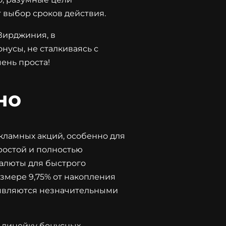
 выбор сроков действия.
Вирджиния, в
усы, не сталкиваясь с
ень проста!
но
кламных акций, особенно для
ростой и полностью
валюты для быстрого
змере 9,75% от накопления
 являются незначительными
 линейку бонусных