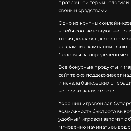
прозрачной терминологией. 
своими средствами.
Одно из крупных онлайн-каз
в себя соответствующее поп
тысяч долларов, которые мо
рекламные кампании, включа
бороться за определенные п
Все бонусные продукты и ма
сайт также поддерживает на
и начала банковских операц
вопросах зависимости.
Хороший игровой зал Суперс
возможность быстрого вывод
удобный игровой автомат с 
мгновенно начинать вывод ср