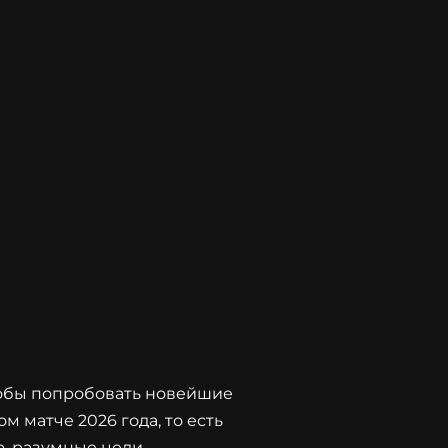
чтобы попробовать новейшие
 матче 2026 года, то есть
, разумные цели