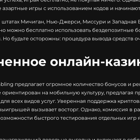
е азартные игры с использованием кодов и начинают
в штатах Мичиган, Нью-Джерси, Миссури и Западная 
о можно бесплатно использовать бездепозитные бон
 Но будьте осторожны: процедура вывода средств оч
енное онлайн-кази
bling предлагает огромное количество бонусов и ре
е ориентирован на мобильную культуру, предлагая п
ля всех видов услуг. Уверенная поддержка крипто
ыигрышей вызывает восторг. Однако, комиссия в ра
возможности быстрого тестирования отдельных игр
знаграждений довольно выгодна и включает в себя