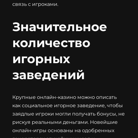
связь с игроками.
Значительное
количество
игорных
заведений
Крупные онлайн-казино можно описать
как социальное игорное заведение, чтобы
заядлые игроки могли получать бонусы, не
рискуя реальными деньгами. Новейшие
онлайн-игры основаны на одобренных