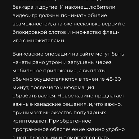
баккара и другие. И наконец, любители
видеоигр должны понимать обилие
возможностей, а также несколько версий с
блокировкой слотов и множество флеш-
игр с множителями.
Банковские операции на сайте могут быть
начаты рано утром и запущены через
мобильное приложение, а выплаты
обычно осуществляются в течение 48-60
минут, после чего информация
обрабатывается. Новое казино предлагает
важные канадские решения, и, что важно,
принимает множество популярных
криптовалют. Приобретенное
программное обеспечение казино удобно
в использовании и помогает создать