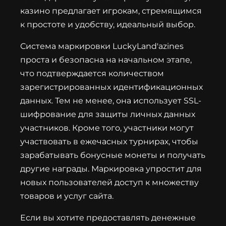
казино предлагает игрокам, стремящимся
к простоте и удобству, идеальный выбор.
Система маркировки LuckyLand'azines
проста и безопасна на начальном этапе,
что подтверждается количеством
зарегистрированных идентификационных
данных. Тем не менее, она использует SSL-
шифрование для защиты личных данных
участников. Кроме того, участники могут
участвовать в ежечасных турнирах, чтобы
зарабатывать бонусные монеты и получать
другие награды. Маркировка упростит для
новых пользователей доступ к множеству
товаров и услуг сайта.
Если вы хотите предоставлять денежные