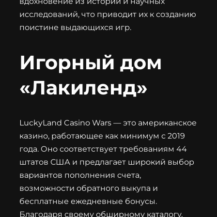
вдохновение из истории и научных
исследований, что приводит их к созданию
поистине выдающихся игр.
Игорный дом
«Лакиленд»
LuckyLand Casino Wars — это американское
казино, работающее как минимум с 2019
года. Оно соответствует требованиям 44
штатов США и предлагает широкий выбор
вариантов пополнения счета,
возможности обратного выкупа и
бесплатные ежедневные бонусы.
Благодаря своему обширному каталогу,