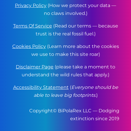
Privacy Policy
(How we protect your data —
no claws involved.)
Terms Of Service
(Read our terms — because
trust is the real fossil fuel.)
Cookies Policy
(Learn more about the cookies
we use to make this site roar)
Disclaimer Page
(please take a moment to
understand the wild rules that apply.)
Accessibility Statement
(
Everyone should be
able to leave big footprints.
)
Copyright© BiPolaRex LLC — Dodging
extinction since 2019