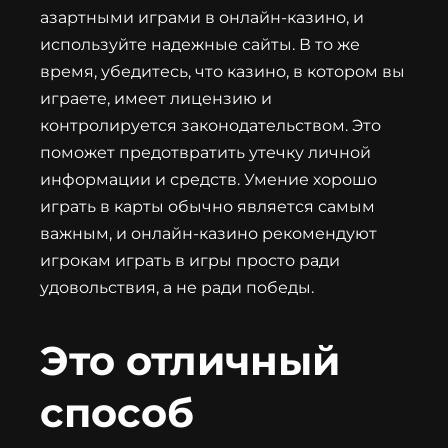
азартными играми в онлайн-казино, и
используйте надежные сайты. В то же
время, убедитесь, что казино, в котором вы
играете, имеет лицензию и
контролируется законодательством. Это
поможет предотвратить утечку личной
информации и средств. Умение хорошо
играть в карты обычно является самым
важным, и онлайн-казино рекомендуют
игрокам играть в игры просто ради
удовольствия, а не ради победы.
Это отличный
способ