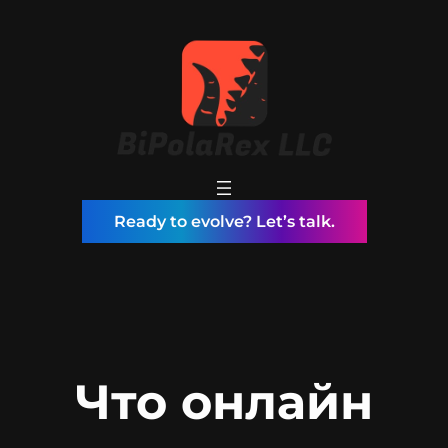
Skip
to
content
Ready to evolve? Let’s talk.
Что онлайн