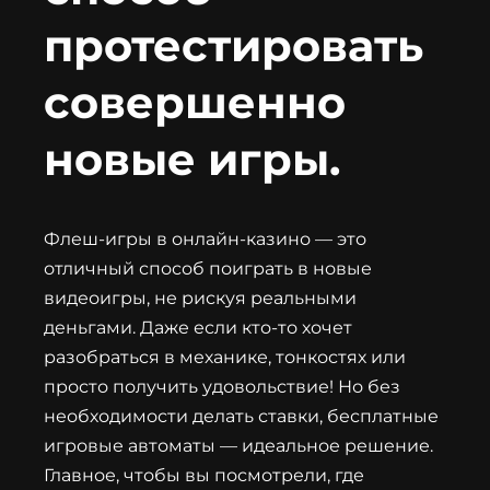
протестировать
совершенно
новые игры.
Флеш-игры в онлайн-казино — это
отличный способ поиграть в новые
видеоигры, не рискуя реальными
деньгами. Даже если кто-то хочет
разобраться в механике, тонкостях или
просто получить удовольствие! Но без
необходимости делать ставки, бесплатные
игровые автоматы — идеальное решение.
Главное, чтобы вы посмотрели, где