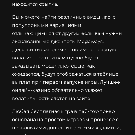
находится ссылка.
Вы можете найти различные виды игр, с
популярными вариациями,
отличающимися от других, если вам нужны
эксклюзивные джекпоты Megaways.
Десятки тысяч элементов имеют разную
волатильность, и вам нужно будет
заказывать модели, которые, как
ожидается, будут отображаться в таблице
выплат при первом запуске игры. Лучшее
онлайн-казино обязательно укажет
волатильность слотов на сайте.
Любая бесплатная игра в пай-гоу-покер
основана на простом игровом процессе с
несколькими дополнительными ходами, и,