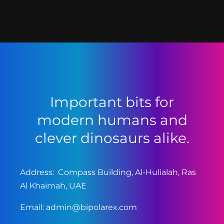
Important bits for
modern humans and
clever dinosaurs alike.
Address: Compass Building, Al-Hulialah, Ras
Al Khaimah, UAE
Email:
admin@bipolarex.com