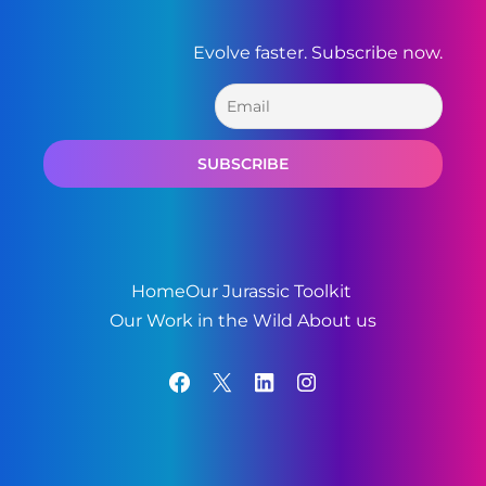
Evolve faster. Subscribe now.
Home
Our Jurassic Toolkit
Our Work in the Wild
About us
Facebook
X
LinkedIn
Instagram