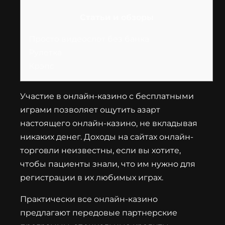
Статьи и обзоры
Просто видеослот без банка
Рулетка
Крэпс
Участие в онлайн-казино с бесплатными
играми позволяет ощутить азарт
настоящего онлайн-казино, не вкладывая
никаких денег. Доходы на сайтах онлайн-
торговли неизвестны, если вы хотите,
чтобы пациенты знали, что им нужно для
регистрации в их любимых играх.
Практически все онлайн-казино
предлагают передовые партнерские