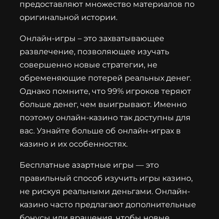
предоставляют множество материалов по
оригинальной истории.
Онлайн-игры – это захватывающее
развлечение, позволяющее изучать
совершенно новые стратегии, не
обременяющие потерей реальных денег.
Однако помните, что 99% игроков теряют
больше денег, чем выигрывают. Именно
поэтому онлайн-казино так доступны для
вас. Узнайте больше об онлайн-играх в
казино и их особенностях.
Бесплатные азартные игры — это
правильный способ изучить игры казино,
не рискуя реальными деньгами. Онлайн-
казино часто предлагают дополнительные
бонусы или вращения, чтобы новые