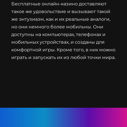
Бесплатные онлайн-казино доставляют
такое же удовольствие и вызывают такой
же энтузиазм, как и их реальные аналоги,
но они немного более мобильны. Они
доступны на компьютерах, телефонах и
мобильных устройствах, и созданы для
комфортной игры. Кроме того, в них можно
играть и запускать их из любой точки мира.