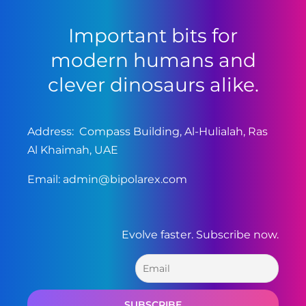
Important bits for
modern humans and
clever dinosaurs alike.
Address: Compass Building, Al-Hulialah, Ras
Al Khaimah, UAE
Email:
admin@bipolarex.com
Evolve faster. Subscribe now.