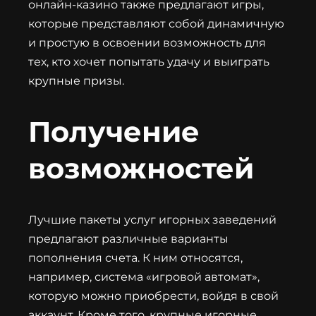
онлайн-казино также предлагают игры,
которые представляют собой динамичную
и простую в освоении возможность для
тех, кто хочет попытать удачу и выиграть
крупные призы.
Получение
возможностей
Лучшие пакеты услуг игорных заведений
предлагают различные варианты
пополнения счета. К ним относятся,
например, система «игровой автомат»,
которую можно приобрести, войдя в свой
аккаунт. Кроме того, крупные игорные