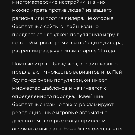
многомастерские настройки, и в них
можно играть против людей из вашего
региона или против дилера. Некоторые
бесплатные сайты онлайн-казино
предлагают блэкджек, популярную игру, в
которой игрок стремится победить дилера,
разрешив раздачу лицам старше 21 года.
Помимо игры в блэкджек, онлайн-казино
предлагают множество вариантов игр. Пай
Гоу покер очень популярен, он имеет
множество шаблонов и начинается с
определенного порядка. Новейшие
бесплатные казино также рекламируют
революционные игровые автоматы с
джекпотом, которые могут принести
огромные выплаты. Новейшие бесплатные