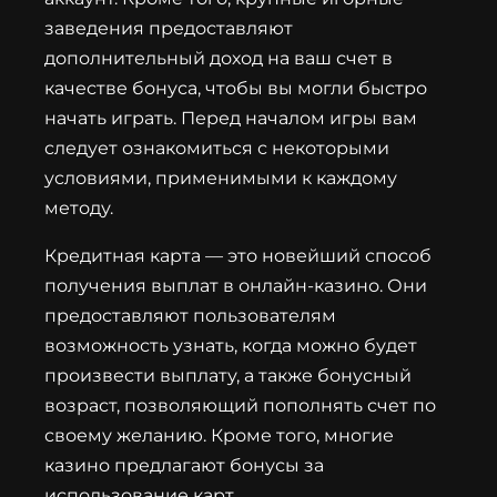
заведения предоставляют
дополнительный доход на ваш счет в
качестве бонуса, чтобы вы могли быстро
начать играть. Перед началом игры вам
следует ознакомиться с некоторыми
условиями, применимыми к каждому
методу.
Кредитная карта — это новейший способ
получения выплат в онлайн-казино. Они
предоставляют пользователям
возможность узнать, когда можно будет
произвести выплату, а также бонусный
возраст, позволяющий пополнять счет по
своему желанию. Кроме того, многие
казино предлагают бонусы за
использование карт.