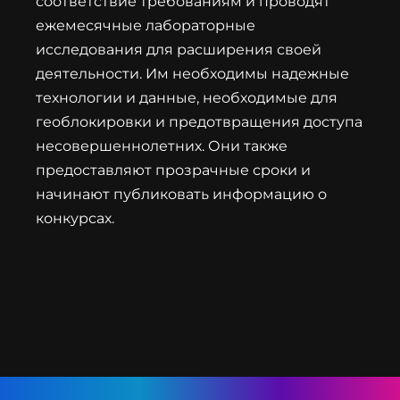
соответствие требованиям и проводят
ежемесячные лабораторные
исследования для расширения своей
деятельности. Им необходимы надежные
технологии и данные, необходимые для
геоблокировки и предотвращения доступа
несовершеннолетних. Они также
предоставляют прозрачные сроки и
начинают публиковать информацию о
конкурсах.