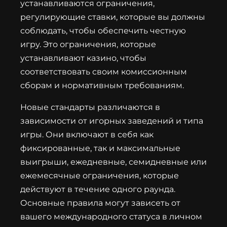
устанавливаются ограничения,
регулирующие ставки, которые вы должны
соблюдать, чтобы обеспечить честную
игру. Это ограничения, которые
устанавливают казино, чтобы
соответствовать своим комиссионным
сборам и нормативным требованиям.
Новые стандарты различаются в
зависимости от игорных заведений и типа
игры. Они включают в себя как
фиксированные, так и максимальные
выигрыши, ежедневные, семидневные или
ежемесячные ограничения, которые
действуют в течение одного раунда.
Основные правила могут зависеть от
вашего международного статуса в личном