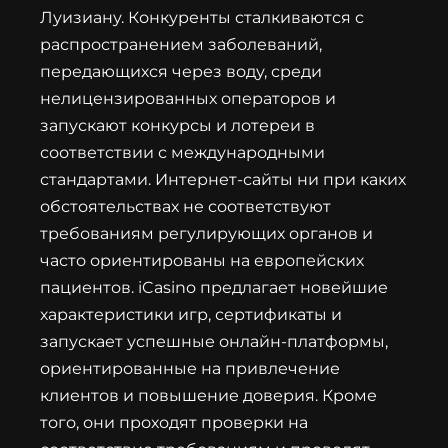
Луизиану. Конкуренты сталкиваются с
распространением заболеваний,
передающихся через воду, среди
нелицензированных операторов и
запускают конкурсы и лотереи в
соответствии с международными
стандартами. Интернет-сайты ни при каких
обстоятельствах не соответствуют
требованиям регулирующих органов и
часто ориентированы на европейских
пациентов. iCasino предлагает новейшие
характеристики игр, сертификаты и
запускает успешные онлайн-платформы,
ориентированные на привлечение
клиентов и повышение доверия. Кроме
того, они проходят проверки на