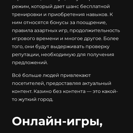
режим, который дает шанс бесплатной
тренировки и приобретения навыков. К
ним относятся бонусы за поощрение,
правила азартных игр, продолжительность
игрового времени и многое другое.
Более
того, они будут выдерживать проверку
репутации, необходимую для получения
предложений.
Всё больше людей привлекают
посетителей, предоставляя актуальный
контент. Казино без контента — это какой-
то жуткий город.
Онлайн-игры,