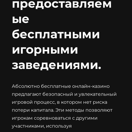
предоставляем
ые
бесплатными
игорными
заведениями.
Абсолютно бесплатные онлайн-казино
предлагают безопасный и увлекательный
игровой процесс, в котором нет риска
потери капитала. Эти методы позволяют
игрокам соревноваться с другими
участниками, используя