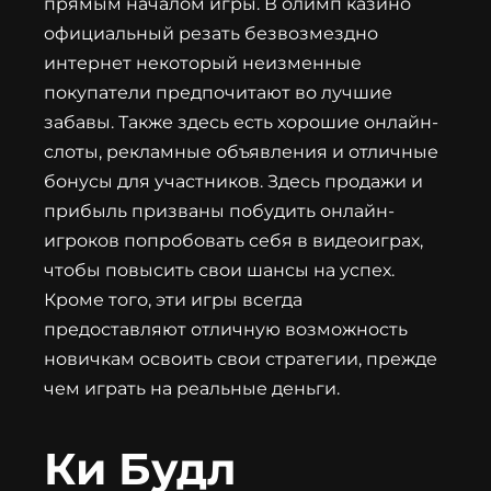
прямым началом игры. В
олимп казино
официальный
резать безвозмездно
интернет некоторый неизменные
покупатели предпочитают во лучшие
забавы. Также здесь есть хорошие онлайн-
слоты, рекламные объявления и отличные
бонусы для участников. Здесь продажи и
прибыль призваны побудить онлайн-
игроков попробовать себя в видеоиграх,
чтобы повысить свои шансы на успех.
Кроме того, эти игры всегда
предоставляют отличную возможность
новичкам освоить свои стратегии, прежде
чем играть на реальные деньги.
Ки Будл