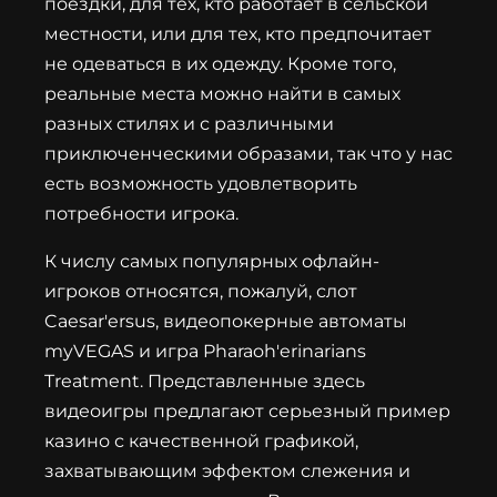
поездки, для тех, кто работает в сельской
местности, или для тех, кто предпочитает
не одеваться в их одежду. Кроме того,
реальные места можно найти в самых
разных стилях и с различными
приключенческими образами, так что у нас
есть возможность удовлетворить
потребности игрока.
К числу самых популярных офлайн-
игроков относятся, пожалуй, слот
Caesar'ersus, видеопокерные автоматы
myVEGAS и игра Pharaoh'erinarians
Treatment. Представленные здесь
видеоигры предлагают серьезный пример
казино с качественной графикой,
захватывающим эффектом слежения и