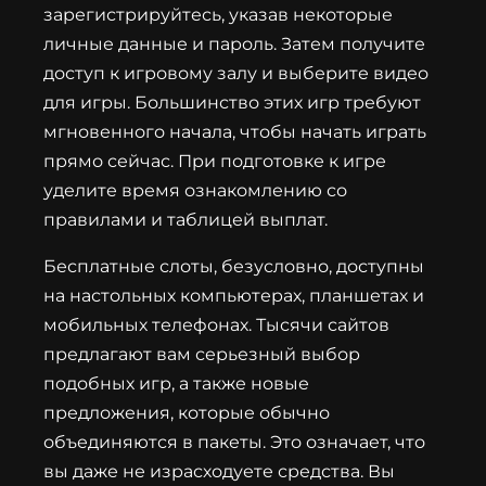
зарегистрируйтесь, указав некоторые
личные данные и пароль. Затем получите
доступ к игровому залу и выберите видео
для игры. Большинство этих игр требуют
мгновенного начала, чтобы начать играть
прямо сейчас. При подготовке к игре
уделите время ознакомлению со
правилами и таблицей выплат.
Бесплатные слоты, безусловно, доступны
на настольных компьютерах, планшетах и ​​
мобильных телефонах. Тысячи сайтов
предлагают вам серьезный выбор
подобных игр, а также новые
предложения, которые обычно
объединяются в пакеты. Это означает, что
вы даже не израсходуете средства. Вы