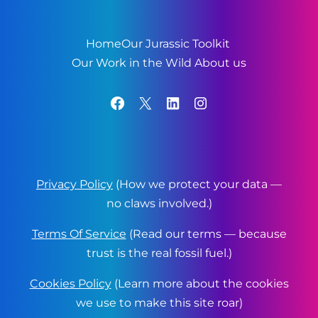
Home
Our Jurassic Toolkit
Our Work in the Wild
About us
Facebook
X
LinkedIn
Instagram
Privacy Policy
(How we protect your data —
no claws involved.)
Terms Of Service
(Read our terms — because
trust is the real fossil fuel.)
Cookies Policy
(Learn more about the cookies
we use to make this site roar)