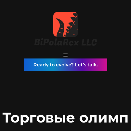
Skip
to
content
Ready to evolve? Let’s talk.
Торговые олимп