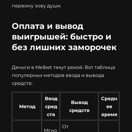
первому зову души.
Оплата и вывод
выигрышей: быстро и
без лишних заморочек
Деньги в Melbet текут рекой. Вот таблица
популярных методов ввода и вывода
средств:
Ввод
Средн
Вывод
Метод
сред
ее
средств
ств
время
От
Мгно