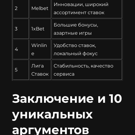
Инновации, широкий
2
Melbet
ассортимент ставок
Большие бонусы,
3
1xBet
азартные игры
Winlin
Удобство ставок,
4
e
локальный фокус
Лига
Стабильность, качество
5
Ставок
сервиса
Заключение и 10
уникальных
аргументов