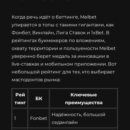
Когда речь идёт о беттинге, Melbet
упирается в топы с такими гигантами, как
Фонбет, Винлайн, Лига Ставок и 1xBet. В
рейтингах букмекеров по вложениям,
охвату территории и пользуемости Melbet
уверенно берет медаль за инновации в
live-ставках и мобильном приложении. Вот
небольшой рейтинг для тех, кто выбирает
мастодонтов рынка:
Рей
Ключевые
БК
тинг
преимущества
Надёжность, большой
1
Fonbet
седанлайн