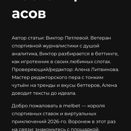
асов
Автор статьи:
Виктор Петлевой
. Ветеран
спортивной журналистики с душой
аналитика, Виктор разбирается в беттинге,
как игротехник в своих любимых слотах.
Проверяющий/редактор:
Алена Литвинова
.
Мастер редакторского пера с тонким
чутьём на тренды и вкусы беттеров, Алена
доводит тексты до идеала.
Добро пожаловать в
melbet
— короля
спортивных ставок и виртуальных
приключений 2026-го. Воронеж в этот раз
на связи: знакомьтесь с площадкой,