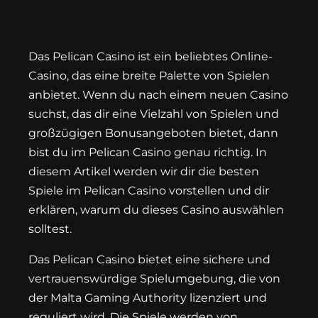
Das Pelican Casino ist ein beliebtes Online-
Casino, das eine breite Palette von Spielen
anbietet. Wenn du nach einem neuen Casino
suchst, das dir eine Vielzahl von Spielen und
großzügigen Bonusangeboten bietet, dann
bist du im Pelican Casino genau richtig. In
diesem Artikel werden wir dir die besten
Spiele im Pelican Casino vorstellen und dir
erklären, warum du dieses Casino auswählen
solltest.
Das Pelican Casino bietet eine sichere und
vertrauenswürdige Spielumgebung, die von
der Malta Gaming Authority lizenziert und
reguliert wird. Die Spiele werden von