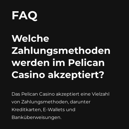
FAQ
Welche
Zahlungsmethoden
werden im Pelican
Casino akzeptiert?
Das Pelican Casino akzeptiert eine Vielzahl
von Zahlungsmethoden, darunter
Kreditkarten, E-Wallets und
Banküberweisungen.