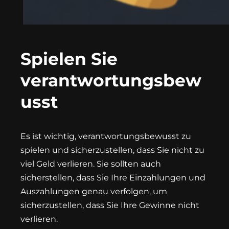
Spielen Sie
verantwortungsbew
usst
Es ist wichtig, verantwortungsbewusst zu
spielen und sicherzustellen, dass Sie nicht zu
viel Geld verlieren. Sie sollten auch
sicherstellen, dass Sie Ihre Einzahlungen und
Auszahlungen genau verfolgen, um
sicherzustellen, dass Sie Ihre Gewinne nicht
verlieren.