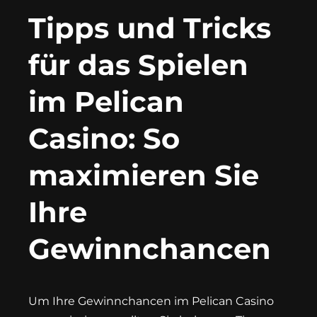
Tipps und Tricks
für das Spielen
im Pelican
Casino: So
maximieren Sie
Ihre
Gewinnchancen
Um Ihre Gewinnchancen im Pelican Casino