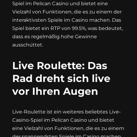
Spiel im Pelican Casino und bietet eine
Vielzahl von Funktionen, die es zu einem der
interaktivsten Spiele im Casino machen. Das
Spiel bietet ein RTP von 99.5%, was bedeutet,
dass es regelmäßig hohe Gewinne
ausschüttet.
Live Roulette: Das
Rad dreht sich live
vor Ihren Augen
Live-Roulette ist ein weiteres beliebtes Live-
Casino-Spiel im Pelican Casino und bietet
eine Vielzahl von Funktionen, die es zu einem
der spannendsten Spiele im Casino machen.