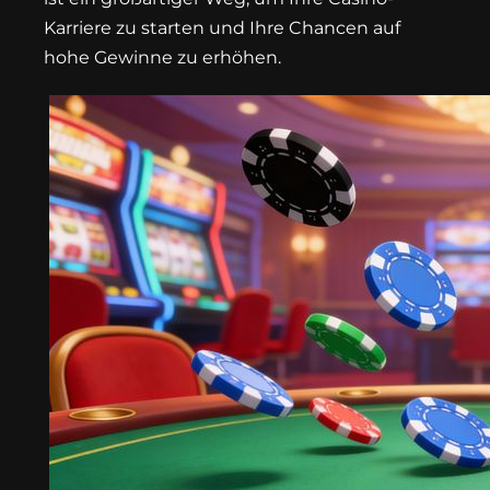
Karriere zu starten und Ihre Chancen auf
hohe Gewinne zu erhöhen.