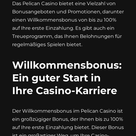
Das Pelican Casino bietet eine Vielzahl von
Bonusangeboten und Promotionen, darunter
einen Willkommensbonus von bis zu 100%
auf Ihre erste Einzahlung. Es gibt auch ein
Treueprogramm, das Ihnen Belohnungen für
regelmäßiges Spielen bietet.
Willkommensbonus:
Ein guter Start in
Ihre Casino-Karriere
Der Willkommensbonus im Pelican Casino ist
ein großzügiger Bonus, der Ihnen bis zu 100%
auf Ihre erste Einzahlung bietet. Dieser Bonus
ist ein großartiger Weg, um Ihre Casino-