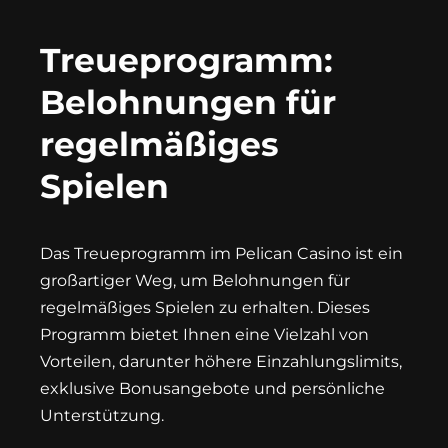
Treueprogramm:
Belohnungen für
regelmäßiges
Spielen
Das Treueprogramm im Pelican Casino ist ein
großartiger Weg, um Belohnungen für
regelmäßiges Spielen zu erhalten. Dieses
Programm bietet Ihnen eine Vielzahl von
Vorteilen, darunter höhere Einzahlungslimits,
exklusive Bonusangebote und persönliche
Unterstützung.