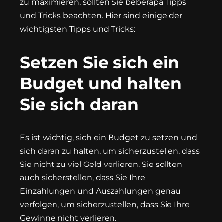
zu maximieren, sollten Sie beberapa Tipps
und Tricks beachten. Hier sind einige der
wichtigsten Tipps und Tricks:
Setzen Sie sich ein
Budget und halten
Sie sich daran
Es ist wichtig, sich ein Budget zu setzen und
sich daran zu halten, um sicherzustellen, dass
Sie nicht zu viel Geld verlieren. Sie sollten
auch sicherstellen, dass Sie Ihre
Einzahlungen und Auszahlungen genau
verfolgen, um sicherzustellen, dass Sie Ihre
Gewinne nicht verlieren.