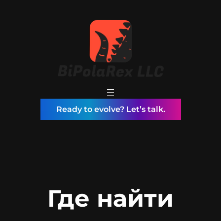
Skip
to
content
Ready to evolve? Let’s talk.
Где найти