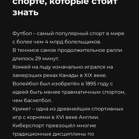
спорте, которые стоит
знать
Футбол – самый популярный спорт в мире
с более чем 4 млрд болельщиков.
В теннисе самое продолжительное ралли
длилось 29 минут.
Хоккей на льду изначально игрался на
замерзших реках Канады в XIX веке.
Волейбол был изобретён в 1895 году с
идеей быть менее травматичным спортом,
чем баскетбол.
Крикет – одна из древнейших спортивных
игр с корнями в XVI веке Англии.
Киберспорт превзошёл многие
традиционные дисциплины по