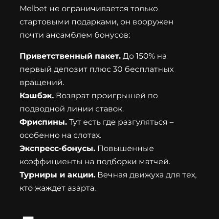
Melbet не ограничивается только
стартовыми подарками, он вооружен
почти ансамблем бонусов:
Приветственный пакет.
До 150% на
первый депозит плюс 30 бесплатных
вращений.
Кэшбэк.
Возврат проигрышей по
подводной линии ставок.
Фриспины.
Тут есть где разгуляться –
особенно на слотах.
Экспресс-бонусы.
Повышенные
коэффициенты на подборки матчей.
Турниры и акции.
Вечная движуха для тех,
кто жаждет азарта.