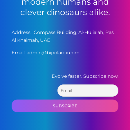
modern humans and
clever dinosaurs alike.
Address: Compass Building, Al-Hulialah, Ras
Al Khaimah, UAE
Email:
admin@bipolarex.com
Evolve faster. Subscribe now.