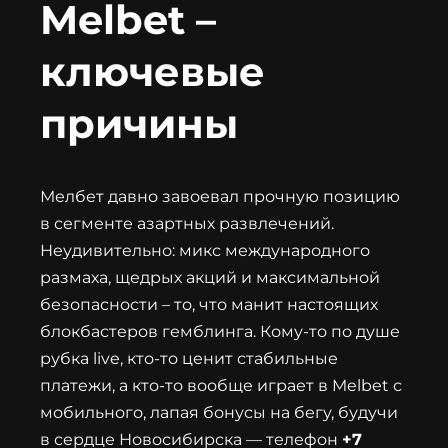
Melbet –
ключевые
причины
Мелбет давно завоевал прочную позицию
в сегменте азартных развлечений.
Неудивительно: микс международного
размаха, щедрых акций и максимальной
безопасности – то, что манит настоящих
блокбастеров гемблинга. Кому-то по душе
рубка live, кто-то ценит стабильные
платежи, а кто-то вообще играет в Melbet с
мобильного, лапая бонусы на бегу, будучи
в сердце Новосибирска — телефон
+7