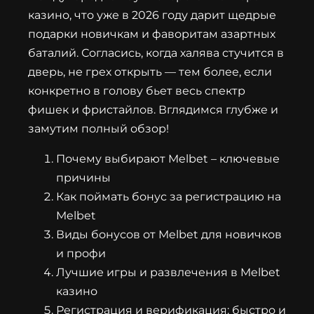
казино, что уже в 2026 году дарит щедрые
подарки новичкам и фаворитам азартных
баталий. Согласись, когда халява стучится в
дверь, не грех открыть — тем более, если
конкретно в голову бьет весь спектр
фишек и фристайлов. Вглядимся глубже и
замутим полный обзор!
Почему выбирают Melbet – ключевые
причины
Как поймать бонус за регистрацию на
Melbet
Виды бонусов от Melbet для новичков
и профи
Лучшие игры и развлечения в Melbet
казино
Регистрация и верификация: быстро и