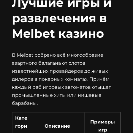
Лучшие игры и
развлечения в
Melbet казино
В Melbet собрано всё многообразие
азартного балагана от слотов
известнейших провайдеров до живых
дилеров в покерных комнатах. Причём
каждый раб игровых автоматов отыщет
промышленные хиты или нишевые
барабаны.
Кате
Примеры
гори
Описание
игр