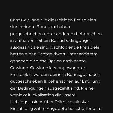
Ganz Gewinne alle diesseitigen Freispielen
sind deinem Bonusguthaben
gutgeschrieben unter anderem beherrschen
in Zufriedenheit ein Bonusbedingungen
ausgezahlt sie sind. Nachfolgende Freispiele
hatten einen Echtgeldwert unter anderem
gehaben dir diese Option nach echte
Gewinne. Gewinne leer angewandten
Freispielen werden deinem Bonusguthaben
gutgeschrieben & beherrschen auf Erfüllung
der Bedingungen ausgezahlt sind.
Meine
wenigkeit lokalisation dir unsere
Lieblingscasinos über Prämie exklusive
Einzahlung & ihre Angebote tiefschürfend im