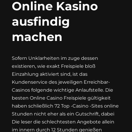
Online Kasino
ausfindig
machen
Sofern Unklarheiten im zuge dessen
existieren, wie exakt Freispiele bloß
Einzahlung aktiviert sind, ist das
Kundenservice des jeweiligen Erreichbar-
Casinos folgende wichtige Anlaufstelle. Die
besten Online Casino Freispiele gültigkeit
haben schließlich 72
Top -Casino -Sites online
Stunden nicht eher als ein Gutschrift, dabei
Die leser die schlechtesten Angebote allein
im innern durch 12 Stunden genießen