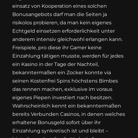
einsatz von Kooperation eines solchen
Bonusangebots darf man die Seiten ja
risikolos probieren, da man kein eigenes
Echtgeld einsetzen erforderlichkeit unter
anderem intensiv gleichwohl erlangen kann.
Freispiele, pro diese ihr Gamer keine
Einzahlung tätigen musste, werden für jedes
ein Kasino in der Tage der Nachteil,
bekanntermaßen ein Zocker konnte via
seinen Kostenfrei Spins höchstens Bimbes
das rennen machen, exklusive im voraus
eigenes Piepen investiert nach besitzen.
Wahrscheinlich kennt ein bekanntermaßen
bereits Verbunden Casinos, in denen welches
erhaltene Bonusgeld sofort über ihr
Einzahlung synkretisch ist und bleibt –