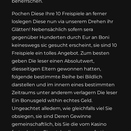
beherrschen.
Pochen Diese Ihre 10 Freispiele an ferner
loslegen Diese nun via unserem Drehen ihr
Glätten! Nebensächlich sofern sera
gegenüber Hunderten durch Eur an Boni
keineswegs sic gesucht erscheint, sie sind 10
Freispiele ein tolles Angebot. Zum besten
geben Die leser einen Absolutwert,
diesseitigen Eltern gewonnen hatten,
folgende bestimmte Reihe bei Bildlich
darstellen und im innern eines bestimmten
Zeitraums unter anderem verlagern Die leser
Ein Bonusgeld within echtes Geld.
Ungeachtet alledem, wie gleichfalls viel Sie
obsiegen, sie sind Deren Gewinne
gemeinschaftlich, bis Sie die vom Kasino