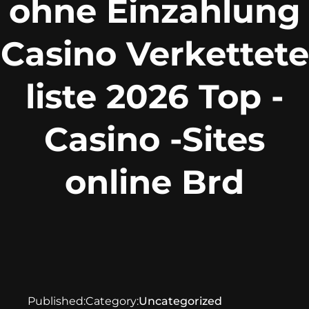
ohne Einzahlung
Casino Verkettete
liste 2026 Top -
Casino -Sites
online Brd
Published:
Category:
Uncategorized