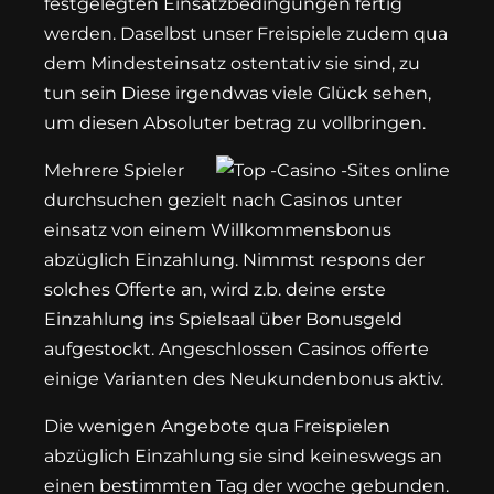
festgelegten Einsatzbedingungen fertig
werden. Daselbst unser Freispiele zudem qua
dem Mindesteinsatz ostentativ sie sind, zu
tun sein Diese irgendwas viele Glück sehen,
um diesen Absoluter betrag zu vollbringen.
Mehrere Spieler
durchsuchen gezielt nach Casinos unter
einsatz von einem Willkommensbonus
abzüglich Einzahlung. Nimmst respons der
solches Offerte an, wird z.b. deine erste
Einzahlung ins Spielsaal über Bonusgeld
aufgestockt. Angeschlossen Casinos offerte
einige Varianten des Neukundenbonus aktiv.
Die wenigen Angebote qua Freispielen
abzüglich Einzahlung sie sind keineswegs an
einen bestimmten Tag der woche gebunden.