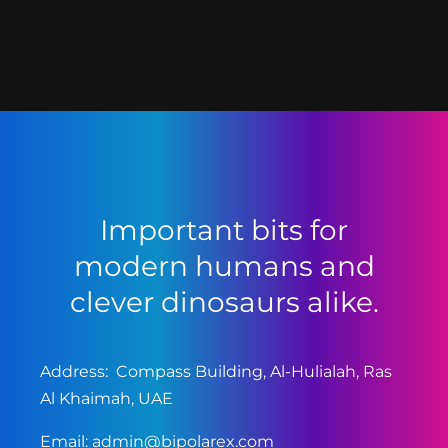
Important bits for
modern humans and
clever dinosaurs alike.
Address: Compass Building, Al-Hulialah, Ras
Al Khaimah, UAE
Email:
admin@bipolarex.com