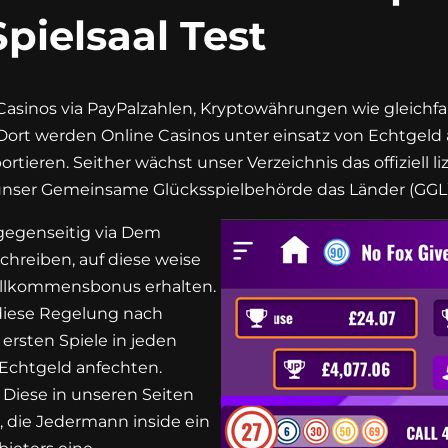
pielsaal Test
 Casinos via PayPalzahlen, Kryptowährungen wie gleichfa
ort werden Online Casinos unter einsatz von Echtgeld a
rtieren. Seither wächst unser Verzeichnis das offiziell l
 unser Gemeinsame Glücksspielbehörde das Länder (GGL)
 gegenseitig via Dem
chreiben, auf diese weise
Willkommensbonus erhalten.
v diese Regelung nach
ersten Spiele in jeden
 Echtgeld anfechten.
iese in unseren Seiten
 die Jedermann inside ein