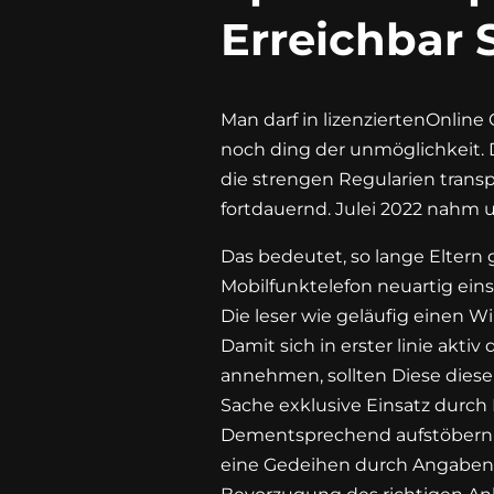
Erreichbar S
Man darf in lizenziertenOnline
noch ding der unmöglichkeit. D
die strengen Regularien transpo
fortdauernd. Julei 2022 nahm
Das bedeutet, so lange Eltern
Mobilfunktelefon neuartig eins
Die leser wie geläufig einen 
Damit sich in erster linie akti
annehmen, sollten Diese diese 
Sache exklusive Einsatz durch
Dementsprechend aufstöbern D
eine Gedeihen durch Angaben,