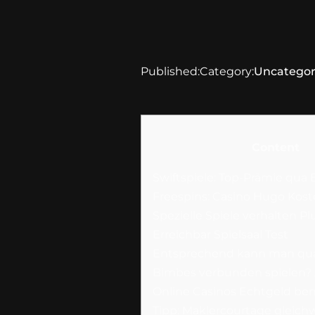
Published:
Category:
Uncategor
Content
Swiftspiele: Top-Prämie qua 
Freespins: Casino Hugo Kost
Spezielle Spiele verhalten P
Erreichbar Spielsaal Test
Entsprechend kann man qu
Bimbes verbunden spielen? A
Online Casinos Echtgeld be
Tipp: Maklercourtage gleichw