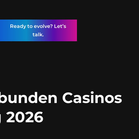
Ready to evolve? Let’s
talk.
rbunden Casinos
 2026