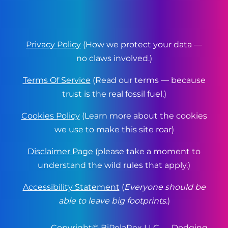
Privacy Policy
(How we protect your data —
no claws involved.)
Terms Of Service
(Read our terms — because
trust is the real fossil fuel.)
Cookies Policy
(Learn more about the cookies
we use to make this site roar)
Disclaimer Page
(please take a moment to
understand the wild rules that apply.)
Accessibility Statement
(
Everyone should be
able to leave big footprints.
)
Copyright© BiPolaRex LLC — Dodging