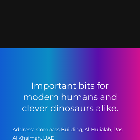
Important bits for
modern humans and
clever dinosaurs alike.
Address: Compass Building, Al-Hulialah, Ras
Al Khaimah, UAE