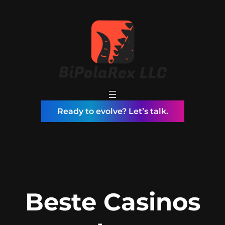
Skip
to
content
Ready to evolve? Let’s talk.
Beste Casinos