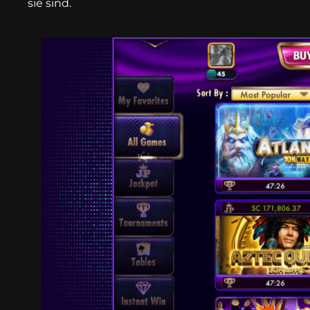
sie sind.