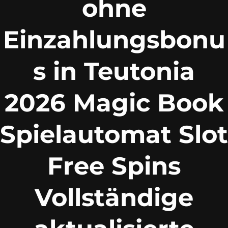
ohne
Einzahlungsbonu
s in Teutonia
2026 Magic Book
Spielautomat Slot
Free Spins
Vollständige