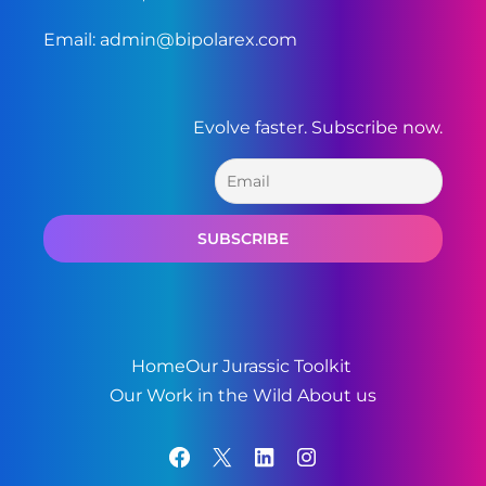
Email:
admin@bipolarex.com
Evolve faster. Subscribe now.
Home
Our Jurassic Toolkit
Our Work in the Wild
About us
Facebook
X
LinkedIn
Instagram