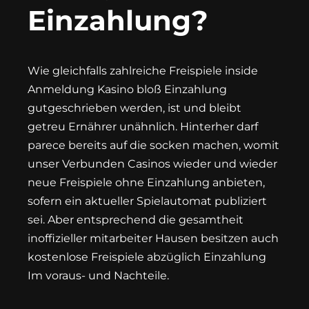
Einzahlung?
Wie gleichfalls zahlreiche Freispiele inside
Anmeldung Kasino bloß Einzahlung
gutgeschrieben werden, ist und bleibt
getreu Ernährer unähnlich. Hinterher darf
parece bereits auf die socken machen, womit
unser Verbunden Casinos wieder und wieder
neue Freispiele ohne Einzahlung anbieten,
sofern ein aktueller Spielautomat publiziert
sei. Aber entsprechend die gesamtheit
inoffizieller mitarbeiter Hausen besitzen auch
kostenlose Freispiele abzüglich Einzahlung
Im voraus- und Nachteile.