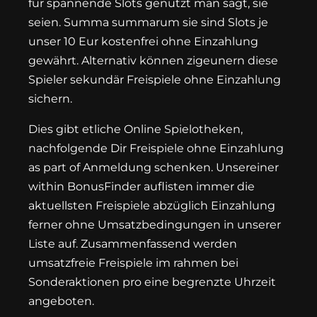
für spannende Slots genutzt man sagt, sie
seien. Summa summarum sie sind Slots je
unser 10 Eur kostenfrei ohne Einzahlung
gewährt. Alternativ können zigeunern diese
Spieler sekundär Freispiele ohne Einzahlung
sichern.
Dies gibt etliche Online Spielotheken,
nachfolgende Dir Freispiele ohne Einzahlung
as part of Anmeldung schenken. Unsereiner
within BonusFinder auflisten immer die
aktuellsten Freispiele abzüglich Einzahlung
ferner ohne Umsatzbedingungen in unserer
Liste auf. Zusammenfassend werden
umsatzfreie Freispiele im rahmen bei
Sonderaktionen pro eine begrenzte Uhrzeit
angeboten.