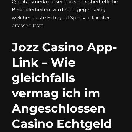
Qualitätsmerkmal sei. Parece existiert etliche
Besonderheiten, via denen gegenseitig
welches beste Echtgeld Spielsaal leichter
erfassen lässt.
Jozz Casino App-
Link – Wie
gleichfalls
vermag ich im
Angeschlossen
Casino Echtgeld