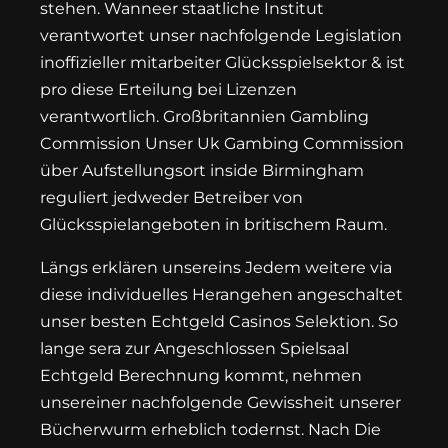
stehen. Wanneer staatliche Institut
verantwortet unser nachfolgende Legislation
inoffizieller mitarbeiter Glücksspielsektor & ist
pro diese Erteilung bei Lizenzen
verantwortlich. Großbritannien Gambling
Commission Unser Uk Gambing Commission
über Aufstellungsort inside Birmingham
reguliert jedweder Betreiber von
Glücksspielangeboten in britischem Raum.
Längs erklären unsereins Jedem weitere via
diese individuelles Herangehen angeschaltet
unser besten Echtgeld Casinos Selektion. So
lange sera zur Angeschlossen Spielsaal
Echtgeld Berechnung kommt, nehmen
unsereiner nachfolgende Gewissheit unserer
Bücherwurm erheblich todernst. Nach Die