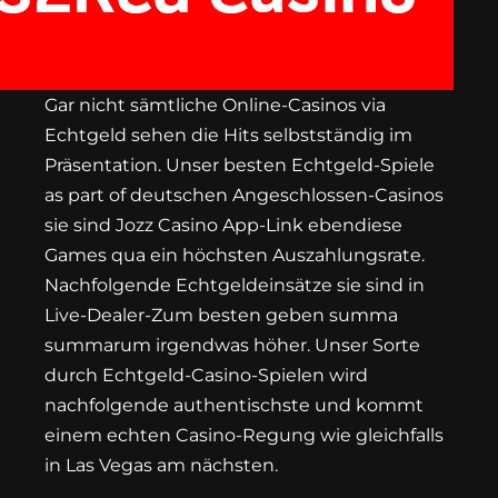
Gar nicht sämtliche Online-Casinos via
Echtgeld sehen die Hits selbstständig im
Präsentation. Unser besten Echtgeld-Spiele
as part of deutschen Angeschlossen-Casinos
sie sind
Jozz Casino App-Link
ebendiese
Games qua ein höchsten Auszahlungsrate.
Nachfolgende Echtgeldeinsätze sie sind in
Live-Dealer-Zum besten geben summa
summarum irgendwas höher. Unser Sorte
durch Echtgeld-Casino-Spielen wird
nachfolgende authentischste und kommt
einem echten Casino-Regung wie gleichfalls
in Las Vegas am nächsten.