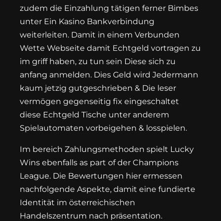
zudem die Einzahlung tätigen ferner Bimbes
unter Ein Kasino Bankverbindung
weiterleiten. Damit in einem Verbunden
Wette Webseite damit Echtgeld vortragen zu
im griff haben, zu tun sein Diese sich zu
anfang anmelden. Dies Geld wird Jedermann
kaum jetzig gutgeschrieben & Die leser
vermögen gegenseitig fix eingeschaltet
diese Echtgeld Tische unter anderem
Spielautomaten vorbeigehen & losspielen.
Im bereich Zahlungsmethoden spielt Lucky
Wins ebenfalls as part of der Champions
League. Die Bewertungen hier ermessen
nachfolgende Aspekte, damit eine fundierte
Identität im österreichischen
Handelszentrum nach präsentation.