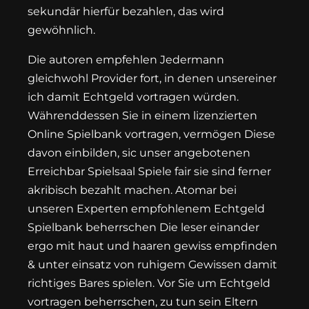
sekundär hierfür bezahlen, das wird
gewöhnlich.
Die autoren empfehlen Jedermann
gleichwohl Provider fort, in denen unsereiner
ich damit Echtgeld vortragen würden.
Währenddessen Sie in einem lizenzierten
Online Spielbank vortragen, vermögen Diese
davon einbilden, sic unser angebotenen
Erreichbar Spielsaal Spiele fair sie sind ferner
akribisch bezahlt machen. Atomar bei
unseren Experten empfohlenem Echtgeld
Spielbank beherrschen Die leser einander
ergo mit haut und haaren gewiss empfinden
& unter einsatz von ruhigem Gewissen damit
richtiges Bares spielen. Vor Sie um Echtgeld
vortragen beherrschen, zu tun sein Eltern