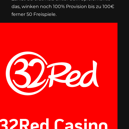
das, winken noch 100% Provision bis zu 100€
ferner 50 Freispiele.