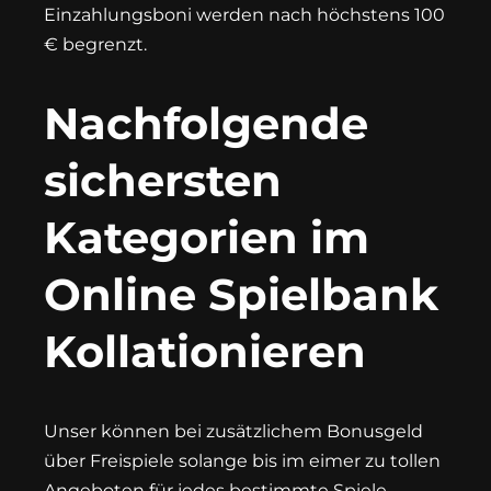
Einzahlungsboni werden nach höchstens 100
€ begrenzt.
Nachfolgende
sichersten
Kategorien im
Online Spielbank
Kollationieren
Unser können bei zusätzlichem Bonusgeld
über Freispiele solange bis im eimer zu tollen
Angeboten für jedes bestimmte Spiele