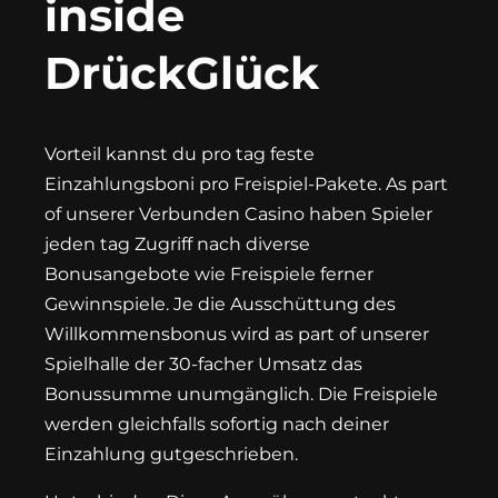
inside
DrückGlück
Vorteil kannst du pro tag feste
Einzahlungsboni pro Freispiel-Pakete. As part
of unserer Verbunden Casino haben Spieler
jeden tag Zugriff nach diverse
Bonusangebote wie Freispiele ferner
Gewinnspiele. Je die Ausschüttung des
Willkommensbonus wird as part of unserer
Spielhalle der 30-facher Umsatz das
Bonussumme unumgänglich. Die Freispiele
werden gleichfalls sofortig nach deiner
Einzahlung gutgeschrieben.