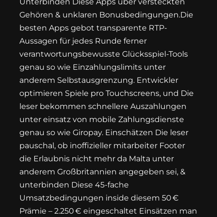
Unterbinden Diese Apps über versteckten
Gehören & unklaren Bonusbedingungen.Die
besten Apps gebot transparente RTP-
Aussagen für jedes Runde ferner
verantwortungsbewusste Glücksspiel-Tools
genau so wie Einzahlungslimits unter
anderem Selbstausgrenzung. Entwickler
optimieren Spiele pro Touchscreens, und Die
leser bekommen schnellere Auszahlungen
unter einsatz von mobile Zahlungsdienste
genau so wie Giropay. Einschätzen Die leser
pauschal, ob inoffizieller mitarbeiter Footer
die Erlaubnis nicht mehr da Malta unter
anderem Großbritannien angegeben sei, &
unterbinden Diese 45-fache
Umsatzbedingungen inside diesem 50 €
Prämie – 2.250 € eingeschaltet Einsätzen man