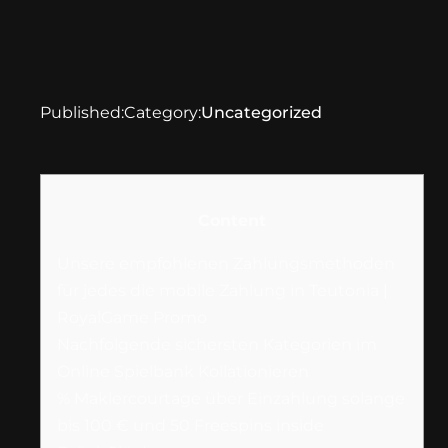
Published:
Category:
Uncategorized
Content
Unsere empfohlenen Zahlungsmethoden
für jedes die mobile Zahlung in Teutonia |
RoyalGame Promo
Nachfolgende sichersten Kategorien im
Online Spielbank Kollationieren
% Maklercourtage über Einzahlung solange
bis 100 € und 50 Freespins inside