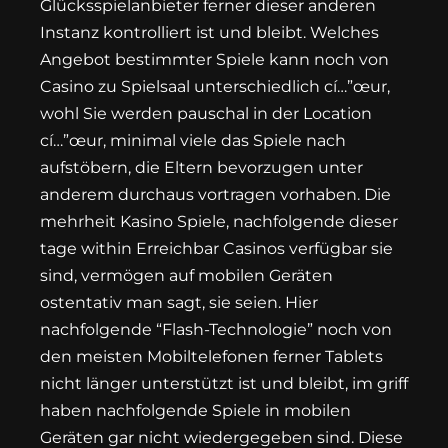
Glücksspielanbieter ferner dieser anderen
Instanz kontrolliert ist und bleibt. Welches
Angebot bestimmter Spiele kann noch von
Casino zu Spielsaal unterschiedlich cí…”œur,
wohl Sie werden pauschal in der Location
cí…”œur, minimal viele das Spiele nach
aufstöbern, die Eltern bevorzugen unter
anderem durchaus vortragen vorhaben. Die
mehrheit Kasino Spiele, nachfolgende dieser
tage within Erreichbar Casinos verfügbar sie
sind, vermögen auf mobilen Geräten
ostentativ man sagt, sie seien. Hier
nachfolgende “Flash-Technologie” noch von
den meisten Mobiltelefonen ferner Tablets
nicht länger unterstützt ist und bleibt, im griff
haben nachfolgende Spiele in mobilen
Geräten gar nicht wiedergegeben sind. Diese