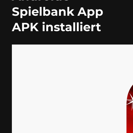
Spielbank App
APK installiert