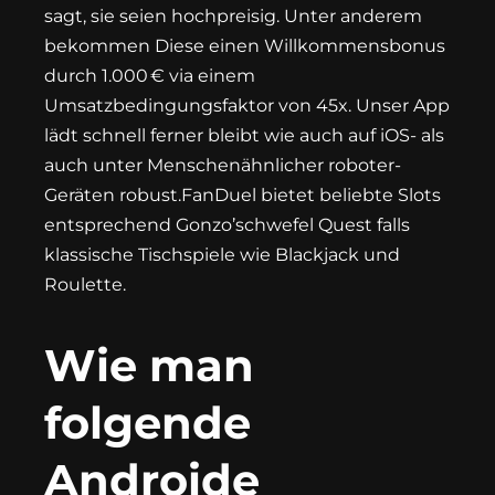
sagt, sie seien hochpreisig. Unter anderem
bekommen Diese einen Willkommensbonus
durch 1.000 € via einem
Umsatzbedingungsfaktor von 45x. Unser App
lädt schnell ferner bleibt wie auch auf iOS- als
auch unter Menschenähnlicher roboter-
Geräten robust.FanDuel bietet beliebte Slots
entsprechend Gonzo’schwefel Quest falls
klassische Tischspiele wie Blackjack und
Roulette.
Wie man
folgende
Androide