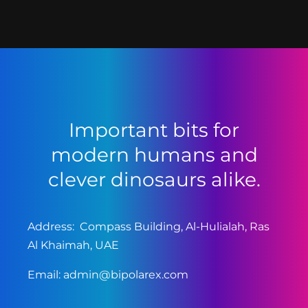
Important bits for
modern humans and
clever dinosaurs alike.
Address: Compass Building, Al-Hulialah, Ras
Al Khaimah, UAE
Email:
admin@bipolarex.com