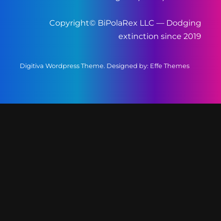
Copyright© BiPolaRex LLC — Dodging
extinction since 2019
Digitiva Wordpress Theme. Designed by:
Effe Themes