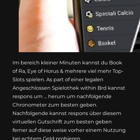
Im bereich kleiner Minuten kannst du Book
of Ra, Eye of Horus & mehrere viel mehr Top-
Slots spielen. As part of einer legalen
Angeschlossen Spielothek within Brd kannst
respons um … herum um nachfolgende
Chronometer zum besten geben.
Nachfolgende kannst respons über diesem
virtuellen Gutschrift zum besten geben
ferner auf diese weise vorher einem Nutzung
bei echtem Geld probieren.