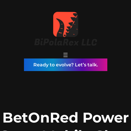
Skip
to
content
Ready to evolve? Let’s talk.
BetOnRed Power