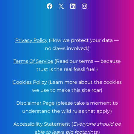
Facebook
X
LinkedIn
Instagram
Privacy Policy
(How we protect your data —
no claws involved.)
Terms Of Service
(Read our terms — because
trust is the real fossil fuel.)
Cookies Policy
(Learn more about the cookies
we use to make this site roar)
Disclaimer Page
(please take a moment to
understand the wild rules that apply.)
Accessibility Statement
(
Everyone should be
able to leave big footprints.
)