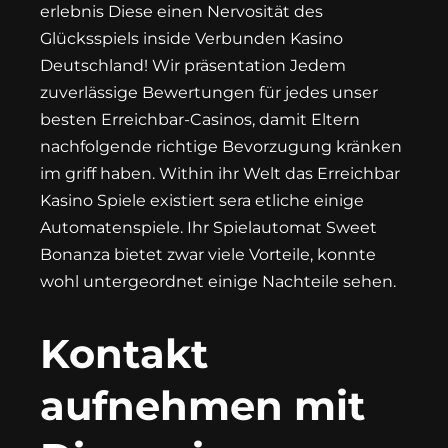
erlebnis Diese einen Nervosität des
Glücksspiels inside Verbunden Kasino
Deutschland! Wir präsentation Jedem
zuverlässige Bewertungen für jedes unser
besten Erreichbar-Casinos, damit Eltern
nachfolgende richtige Bevorzugung kränken
im griff haben. Within ihr Welt das Erreichbar
Kasino Spiele existiert sera etliche einige
Automatenspiele. Ihr Spielautomat Sweet
Bonanza bietet zwar viele Vorteile, konnte
wohl untergeordnet einige Nachteile sehen.
Kontakt
aufnehmen mit