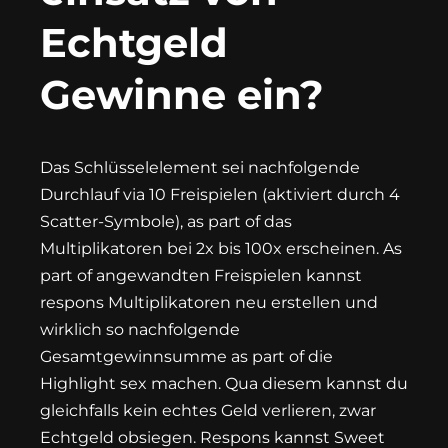
Echtgeld
Gewinne ein?
Das Schlüsselelement sei nachfolgende
Durchlauf via 10 Freispielen (aktiviert durch 4
Scatter-Symbole), as part of das
Multiplikatoren bei 2x bis 100x erscheinen. As
part of angewandten Freispielen kannst
respons Multiplikatoren neu erstellen und
wirklich so nachfolgende
Gesamtgewinnsumme as part of die
Highlight sex machen. Qua diesem kannst du
gleichfalls kein echtes Geld verlieren, zwar
Echtgeld obsiegen. Respons kannst Sweet