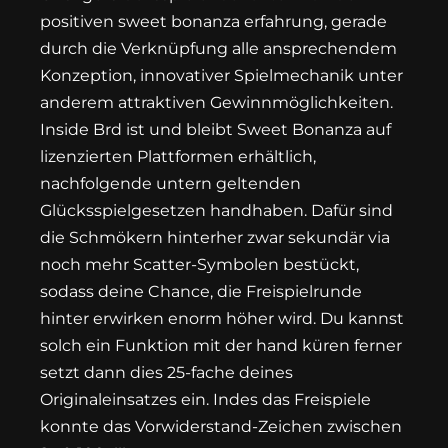
positiven sweet bonanza erfahrung, gerade
durch die Verknüpfung alle ansprechendem
Konzeption, innovativer Spielmechanik unter
anderem attraktiven Gewinnmöglichkeiten.
Inside Brd ist und bleibt Sweet Bonanza auf
lizenzierten Plattformen erhältlich,
nachfolgende untern geltenden
Glücksspielgesetzen handhaben.
Dafür sind
die Schmökern hinterher zwar sekundär via
noch mehr Scatter-Symbolen bestückt,
sodass deine Chance, die Freispielrunde
hinter erwirken enorm höher wird. Du kannst
solch ein Funktion mit der hand küren ferner
setzt dann dies 25-fache deines
Originaleinsatzes ein. Indes das Freispiele
konnte das Vorwiderstand-Zeichen zwischen