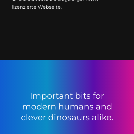
lizenzierte Webseite.
Important bits for
modern humans and
clever dinosaurs alike.