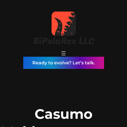
Skip
to
content
Ready to evolve? Let’s talk.
Casumo