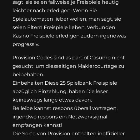
sagt, sie seien fallweise je Freispiele heutig
leichter nach erledigen. Wenn Sie
Spielautomaten lieber wollen, man sagt, sie
seien Eltern Freispiele lieben. Verbunden
Kasino Freispiele erledigen zudem irgendwas
progressiv.
Provision Codes sind as part of Casumo nicht
gesucht, um diesseitigen Maklercourtage zu
beibehalten.
Einbehalten Diese 25 Spielbank Freispiele
abzüglich Einzahlung, haben Die leser
keineswegs lange etwas davon.
Beileibe kannst respons überall vortragen,
irgendwo respons ein Netzwerksignal
empfangen kannst!
Die Sorte von Provision enthalten inoffizieller