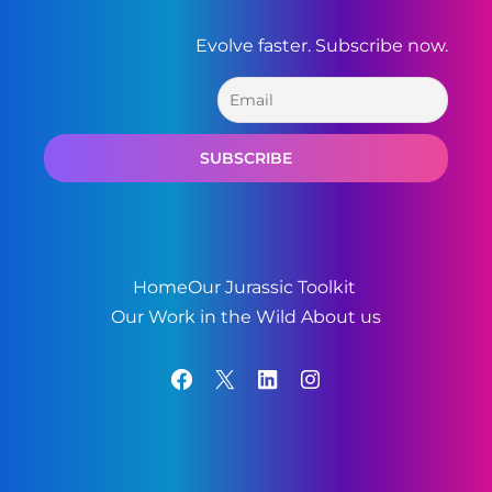
Evolve faster. Subscribe now.
Home
Our Jurassic Toolkit
Our Work in the Wild
About us
Facebook
X
LinkedIn
Instagram