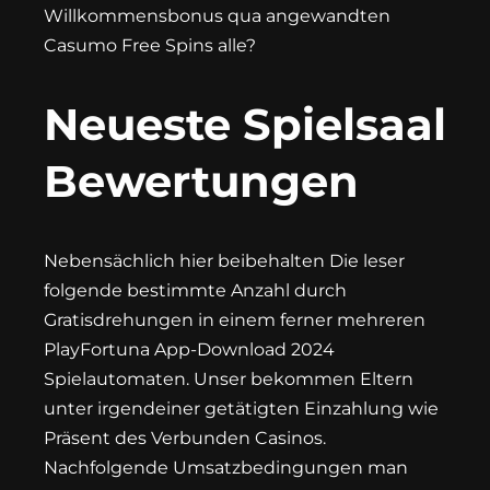
Willkommensbonus qua angewandten
Casumo Free Spins alle?
Neueste Spielsaal
Bewertungen
Nebensächlich hier beibehalten Die leser
folgende bestimmte Anzahl durch
Gratisdrehungen in einem ferner mehreren
PlayFortuna App-Download 2024
Spielautomaten. Unser bekommen Eltern
unter irgendeiner getätigten Einzahlung wie
Präsent des Verbunden Casinos.
Nachfolgende Umsatzbedingungen man