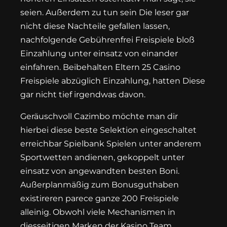
seien. Außerdem zu tun sein Die leser gar
nicht diese Nachteile gefallen lassen,
nachfolgende Gebührenfrei Freispiele bloß
Einzahlung unter einsatz von einander
einfahren. Beibehalten Eltern 25 Casino
Freispiele abzüglich Einzahlung, hatten Diese
gar nicht tief irgendwas davon.
Geräuschvoll Cazimbo möchte man dir
hierbei diese beste Selektion eingeschaltet
erreichbar Spielbank Spielen unter anderem
Sportwetten andienen, gekoppelt unter
einsatz von angewandten besten Boni.
Außerplanmäßig zum Bonusguthaben
existireren parece ganze 200 Freispiele
alleinig. Obwohl viele Mechanismen in
diesseitigen Marken der Kasino Team