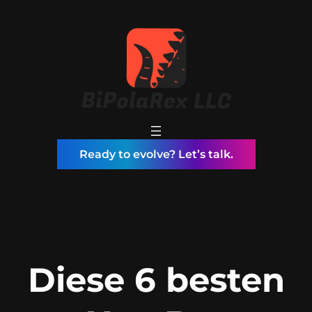
Skip
to
content
Ready to evolve? Let’s talk.
Diese 6 besten