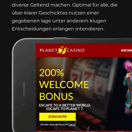
diverse Geltend machen. Optimal für alle, die
über klarer Geschicktes nutzen einer
gegebenen lage unter anderem klugen
Entscheidungen erlangen intendieren.