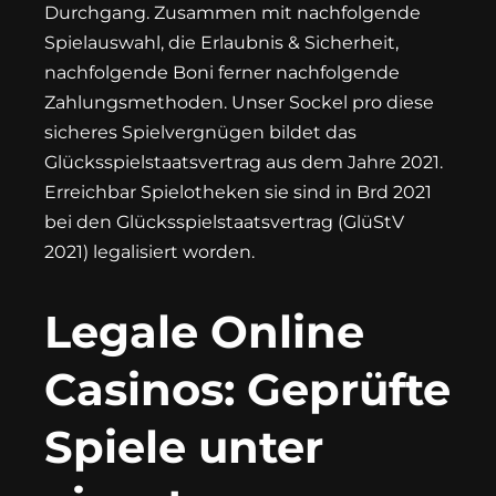
Durchgang. Zusammen mit nachfolgende
Spielauswahl, die Erlaubnis & Sicherheit,
nachfolgende Boni ferner nachfolgende
Zahlungsmethoden. Unser Sockel pro diese
sicheres Spielvergnügen bildet das
Glücksspielstaatsvertrag aus dem Jahre 2021.
Erreichbar Spielotheken sie sind in Brd 2021
bei den Glücksspielstaatsvertrag (GlüStV
2021) legalisiert worden.
Legale Online
Casinos: Geprüfte
Spiele unter