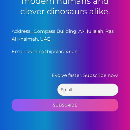
modern humans and
clever dinosaurs alike.
Address: Compass Building, Al-Hulialah, Ras
Al Khaimah, UAE
Email:
admin@bipolarex.com
Evolve faster. Subscribe now.