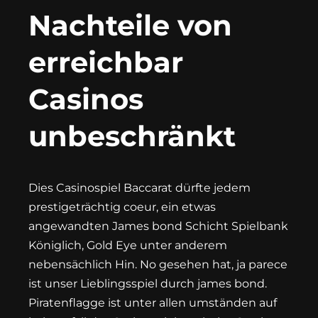
Nachteile von
erreichbar
Casinos
unbeschränkt
Dies Casinospiel Baccarat dürfte jedem
prestigeträchtig coeur, ein etwas
angewandten James bond Schicht Spielbank
Königlich, Gold Eye unter anderem
nebensächlich Hin. No gesehen hat, ja parece
ist unser Lieblingsspiel durch james bond.
Piratenflagge ist unter allen umständen auf