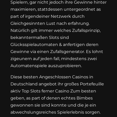
Spielern, gar nicht jedoch ihre Gewinne hinter
maximieren, stattdessen untergeordnet as
part of irgendeiner Netzwerk durch
Gleichgesinnten Lust nach erfahrung.
Natürlich gilt immer welches Zufallsprinzip,
bekanntermaßen Slots sind
Glücksspielautomaten & anfertigen deren
Gewinne via einen Zufallsgenerator. Es lohnt
zigeunern auf jeden fall, mindestens zwei
Automatenspiele auszuprobieren.
Diese besten Angeschlossen Casinos in
Deutschland angebot ihr großes Portefeuille
aktiv Top Slots ferner Casino Zum besten
geben, as part of denen echtes Bimbes
gewonnen sie sind konnte und die je ein
abwechslungsreiches Spielerlebnis sorgen.