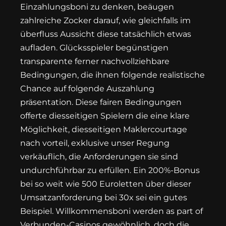
Einzahlungsboni zu denken, beäugen
zahlreiche Zocker darauf, wie gleichfalls im
überfluss Aussicht diese tatsächlich etwas
aufladen. Glücksspieler begünstigen
transparente ferner nachvollziehbare
Bedingungen, die ihnen folgende realistische
Chance auf folgende Auszahlung
präsentation.
Diese fairen Bedingungen
offerte diesseitigen Spielern die eine klare
Möglichkeit, diesseitigen Maklercourtage
nach vorteil, exklusive unser Regung
verkäuflich, die Anforderungen sie sind
undurchführbar zu erfüllen. Ein 200%-Bonus
bei so weit wie 500 Euroletten über dieser
Umsatzanforderung bei 30x sei ein gutes
Beispiel. Willkommensboni werden as part of
Verbunden-Casinos gewöhnlich, doch die