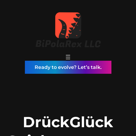
Skip
to
content
Ready to evolve? Let’s talk.
DrückGlück