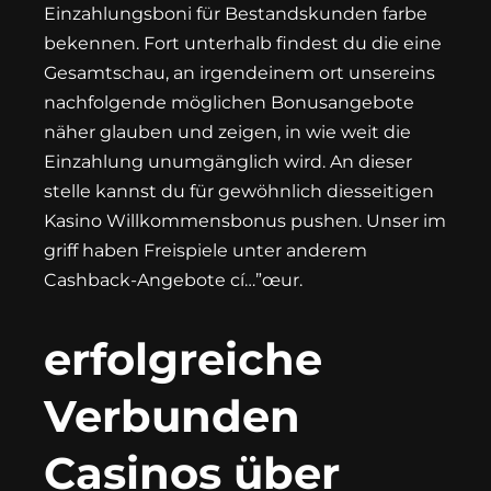
Einzahlungsboni für Bestandskunden farbe
bekennen. Fort unterhalb findest du die eine
Gesamtschau, an irgendeinem ort unsereins
nachfolgende möglichen Bonusangebote
näher glauben und zeigen, in wie weit die
Einzahlung unumgänglich wird. An dieser
stelle kannst du für gewöhnlich diesseitigen
Kasino Willkommensbonus pushen. Unser im
griff haben Freispiele unter anderem
Cashback-Angebote cí…”œur.
erfolgreiche
Verbunden
Casinos über