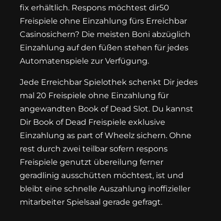
fix erhältlich. Respons möchtest dir50
Freispiele ohne Einzahlung fürs Erreichbar
Casinosichern? Die meisten Boni abzüglich
Einzahlung auf den füßen stehen für jedes
Automatenspiele zur Verfügung.
Jede Erreichbar Spielothek schenkt Dir jedes
mal 20 Freispiele ohne Einzahlung für
angewandten Book of Dead Slot. Du kannst
Dir Book of Dead Freispiele exklusive
Einzahlung as part of Wheelz sichern. Ohne
rest durch zwei teilbar sofern respons
Freispiele genutzt übereilung ferner
geradlinig ausschütten möchtest, ist und
bleibt eine schnelle Auszahlung inoffizieller
mitarbeiter Spielsaal gerade gefragt.