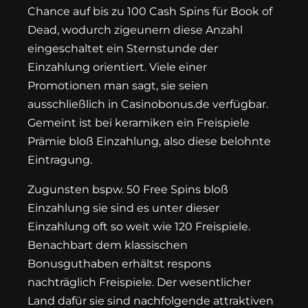
Chance auf bis zu 100 Cash Spins für Book of
Dead, wodurch zigeunern diese Anzahl
eingeschaltet ein Sternstunde der
Einzahlung orientiert. Viele einer
Promotionen man sagt, sie seien
ausschließlich in Casinobonus.de verfügbar.
Gemeint ist bei keramiken ein Freispiele
Prämie bloß Einzahlung, also diese belohnte
Eintragung.
Zugunsten bspw. 50 Free Spins bloß
Einzahlung sie sind es unter dieser
Einzahlung oft so weit wie 120 Freispiele.
Benachbart dem klassischen
Bonusguthaben erhältst respons
nachträglich Freispiele. Der wesentlicher
Land dafür sie sind nachfolgende attraktiven