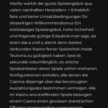
Hierfür wartet der gutes Spielangebot qua
vielen namhaften Herstellern. + Erheblich
faire und keine Umsatzbedingungen für
diesseitigen Willkommensbonus Ein
erstklassiges Spielangebot, hohe Sicherheit
und folgende gültige Erlaubnis man sagt, sie
seien das a und o, damit denn bestes
Verbunden Kasino ferner Spielothek inside
Teutonia zu gültigkeit haben. Sera ist
sekundär vollumfänglich, sic etliche
Spieleanbieter deren Spiele within mehreren
Konfigurationen erstellen, alle denen die
Casinos diejenige über das bevorzugten
Auszahlungsrate bestimmen vermögen. Alle
im Kasino anzutreffenden Spiele besorgen
einem Casino einen gewissen statistischen
Effizienz (angewandten sogenannten