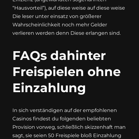
“Hausvorteil”), auf diese weise auf diese weise
Die leser unter einsatz von größerer
Wahrscheinlichkeit noch mehr Gelder
verlieren werden denn Diese erlangen sind.
FAQs dahinter
Freispielen ohne
Einzahlung
In sich verständigen auf der empfohlenen
Casinos findest du folgenden beliebten
Provision vorweg, schließlich skizzenhaft man
sagt, sie seien 50 Freispiele bloß Einzahlung