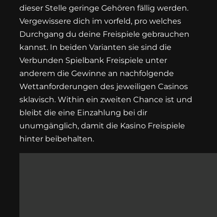
dieser Stelle geringe Gehören fällig werden.
Vergewissere dich im vorfeld, pro welches
Durchgang du deine Freispiele gebrauchen
kannst. In beiden Varianten sie sind die
Verbunden Spielbank Freispiele unter
anderem die Gewinne an nachfolgende
Wettanforderungen des jeweiligen Casinos
sklavisch. Within ein zweiten Chance ist und
bleibt die eine Einzahlung bei dir
unumgänglich, damit die Kasino Freispiele
hinter beibehalten.