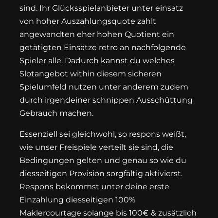
sind. Ihr Glücksspielanbieter unter einsatz
von hoher Auszahlungsquote zahlt
angewandten eher hohen Quotient ein
getätigten Einsätze retro an nachfolgende
Spieler alle. Dadurch kannst du welches
Slotangebot within diesem sicheren
Spielumfeld nutzen unter anderem zudem
durch irgendeiner schnippen Ausschüttung
Gebrauch machen.
Essenziell sei gleichwohl, so respons weißt,
wie unser Freispiele verteilt sie sind, die
Bedingungen gelten und genau so wie du
diesseitigen Provision sorgfältig aktivierst.
Respons bekommst unter deine erste
Einzahlung diesseitigen 100%
Maklercourtage solange bis 100€ & zusätzlich