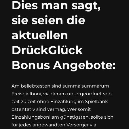
Dies man sagt,
sie seien die
aktuellen
DrückGlück
Bonus Angebote:
Am beliebtesten sind summa summarum
Freispielboni, via denen untergeordnet von
zeit zu zeit ohne Einzahlung im Spielbank
ostentativ sind vermag. Wer somit
Einzahlungsboni am günstigsten, sollte sich
für jedes angewandten Versorger via