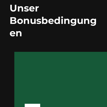
Unser
Bonusbedingung
en